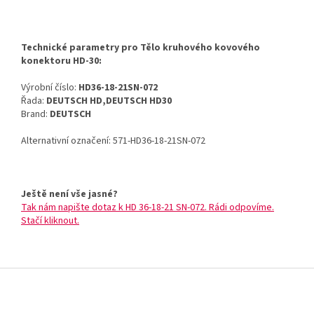
Technické parametry pro Tělo kruhového kovového
konektoru HD-30:
Výrobní číslo:
HD36-18-21SN-072
Řada:
DEUTSCH HD,DEUTSCH HD30
Brand:
DEUTSCH
Alternativní označení: 571-HD36-18-21SN-072
Ještě není vše jasné?
Tak nám napište dotaz k HD 36-18-21 SN-072. Rádi odpovíme.
Stačí kliknout.
Z
á
p