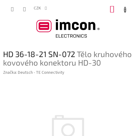
Přejít
NÁKUP
na
CZK
obsah
KOŠÍK
HD 36-18-21 SN-072
Tělo kruhového
kovového konektoru HD-30
Značka:
Deutsch - TE Connectivity