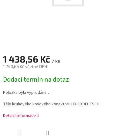
1 438,56 Kč
/ ks
1 740,66 Kč včetně DPH
Měrná
Dodací termín na dotaz
cena:
Položka byla vyprodána…
Tělo kruhového kovového konektoru HD-30 DEUTSCH
Detailní informace