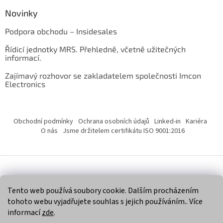
Novinky
Podpora obchodu – Insidesales
Řídicí jednotky MRS. Přehledně, včetně užitečných
informací.
Zajímavý rozhovor se zakladatelem společnosti Imcon
Electronics
Obchodní podmínky
Ochrana osobních údajů
Linked-in
Kariéra
O nás
Jsme držitelem certifikátu ISO 9001:2016
Vytvořil Shoptet
Tento web používá soubory cookie. Dalším procházením
tohoto webu vyjadřujete souhlas s jejich používáním.. Více
Copyright 2026
Imcon Electronics, s.r.o.
. Všechna práva
informací
zde
.
vyhrazena.