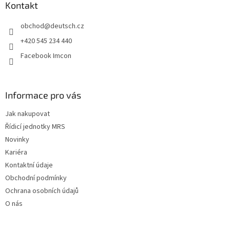
a
Kontakt
t
obchod
@
deutsch.cz
í
+420 545 234 440
Facebook Imcon
Informace pro vás
Jak nakupovat
Řídicí jednotky MRS
Novinky
Kariéra
Kontaktní údaje
Obchodní podmínky
Ochrana osobních údajů
O nás