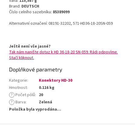
Váha:
115,587 g
Brand:
DEUTSCH
Číslo celního sazebníku:
85389099
Alternativní označení: 08191-32202, 571-HD36-18-20SN-059
Ještě není vše jasné?
Tak nám napište dotaz k HD 36-18-20 SN-059. Rádi odpovíme.
Stačí kliknout.
Doplňkové parametry
Kategorie
:
Konektory HD-30
Hmotnost
:
0.116 kg
?
Počet pólů
:
20
?
Barva
:
Zelená
Položka byla vyprodána…
Z
á