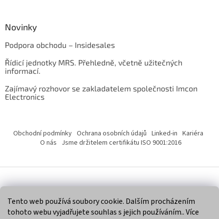
Novinky
Podpora obchodu – Insidesales
Řídicí jednotky MRS. Přehledně, včetně užitečných
informací.
Zajímavý rozhovor se zakladatelem společnosti Imcon
Electronics
Obchodní podmínky
Ochrana osobních údajů
Linked-in
Kariéra
O nás
Jsme držitelem certifikátu ISO 9001:2016
Vytvořil Shoptet
Tento web používá soubory cookie. Dalším procházením
tohoto webu vyjadřujete souhlas s jejich používáním.. Více