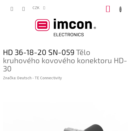
Přejít
NÁKUP
na
CZK
obsah
KOŠÍK
HD 36-18-20 SN-059
Tělo
kruhového kovového konektoru HD-
30
Značka:
Deutsch - TE Connectivity