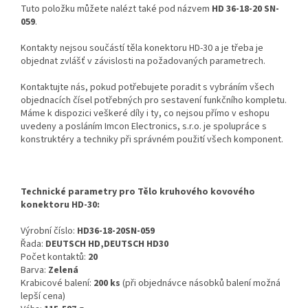
Tuto položku můžete nalézt také pod názvem
HD 36-18-20 SN-
059
.
Kontakty nejsou součástí těla konektoru HD-30 a je třeba je
objednat zvlášť v závislosti na požadovaných parametrech.
Kontaktujte nás, pokud potřebujete poradit s vybráním všech
objednacích čísel potřebných pro sestavení funkčního kompletu.
Máme k dispozici veškeré díly i ty, co nejsou přímo v eshopu
uvedeny a posláním Imcon Electronics, s.r.o. je spolupráce s
konstruktéry a techniky při správném použití všech komponent.
Technické parametry pro Tělo kruhového kovového
konektoru HD-30:
Výrobní číslo:
HD36-18-20SN-059
Řada:
DEUTSCH HD,DEUTSCH HD30
Počet kontaktů:
20
Barva:
Zelená
Krabicové balení:
200 ks
(při objednávce násobků balení možná
lepší cena)