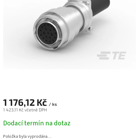
1 176,12 Kč
/ ks
1 423,11 Kč včetně DPH
Měrná
Dodací termín na dotaz
cena:
Položka byla vyprodána…