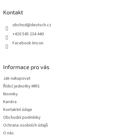
p
a
Kontakt
t
obchod
@
deutsch.cz
í
+420 545 234 440
Facebook Imcon
Informace pro vás
Jak nakupovat
Řídicí jednotky MRS
Novinky
Kariéra
Kontaktní údaje
Obchodní podmínky
Ochrana osobních údajů
O nás