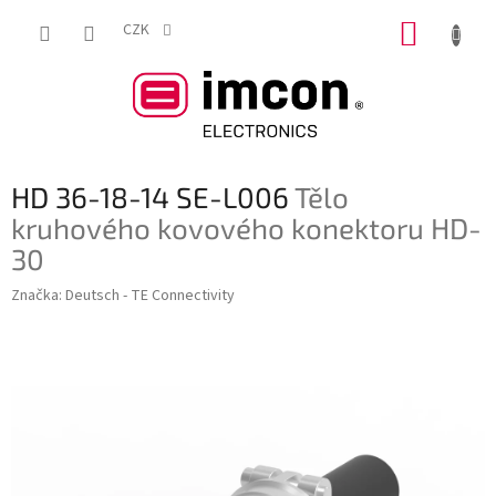
Přejít
NÁKUP
na
CZK
obsah
KOŠÍK
HD 36-18-14 SE-L006
Tělo
kruhového kovového konektoru HD-
30
Značka:
Deutsch - TE Connectivity