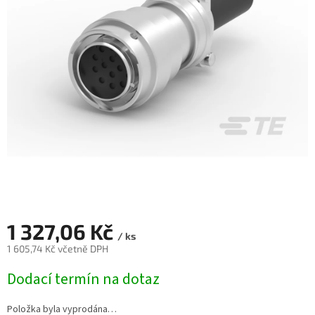
1 327,06 Kč
/ ks
1 605,74 Kč včetně DPH
Měrná
Dodací termín na dotaz
cena:
Položka byla vyprodána…