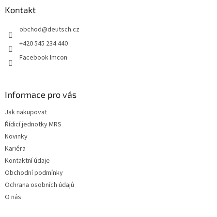
a
Kontakt
t
obchod
@
deutsch.cz
í
+420 545 234 440
Facebook Imcon
Informace pro vás
Jak nakupovat
Řídicí jednotky MRS
Novinky
Kariéra
Kontaktní údaje
Obchodní podmínky
Ochrana osobních údajů
O nás