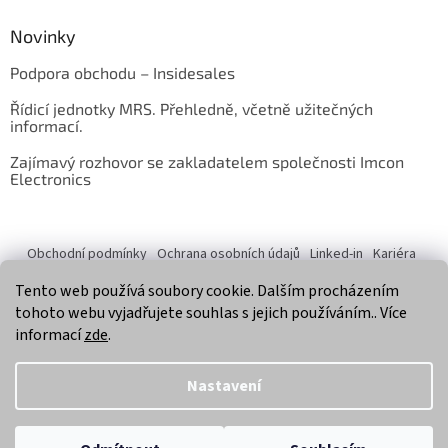
Novinky
Podpora obchodu – Insidesales
Řídicí jednotky MRS. Přehledně, včetně užitečných
informací.
Zajímavý rozhovor se zakladatelem společnosti Imcon
Electronics
Obchodní podmínky
Ochrana osobních údajů
Linked-in
Kariéra
O nás
Jsme držitelem certifikátu ISO 9001:2016
Tento web používá soubory cookie. Dalším procházením
tohoto webu vyjadřujete souhlas s jejich používáním.. Více
informací
zde
.
Vytvořil Shoptet
Nastavení
Copyright 2026
Imcon Electronics, s.r.o.
. Všechna práva