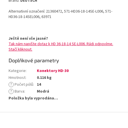
Brand:
DEUTSCH
Alternativní označení: 21360472, 571-HD36-18-14SE-L006, 571-
HD36-18-14SEL006, 63971
Ještě není vše jasné?
Tak nám napište dotaz k HD 36-18-14 SE-L006. Rádi odpovíme.
Stačí kliknout.
Doplňkové parametry
Kategorie
:
Konektory HD-30
Hmotnost
:
0.116 kg
?
Počet pólů
:
14
?
Barva
:
Modrá
Položka byla vyprodána…
Z
á
p