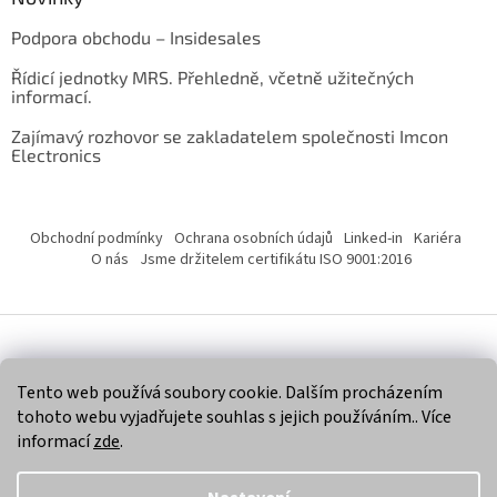
Podpora obchodu – Insidesales
Řídicí jednotky MRS. Přehledně, včetně užitečných
informací.
Zajímavý rozhovor se zakladatelem společnosti Imcon
Electronics
Obchodní podmínky
Ochrana osobních údajů
Linked-in
Kariéra
O nás
Jsme držitelem certifikátu ISO 9001:2016
Vytvořil Shoptet
Tento web používá soubory cookie. Dalším procházením
tohoto webu vyjadřujete souhlas s jejich používáním.. Více
Copyright 2026
Imcon Electronics, s.r.o.
. Všechna práva
informací
zde
.
vyhrazena.