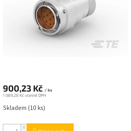
900,23 Kč
/ ks
1 089,28 Kč včetně DPH
Měrná
Skladem
(10 ks)
cena: