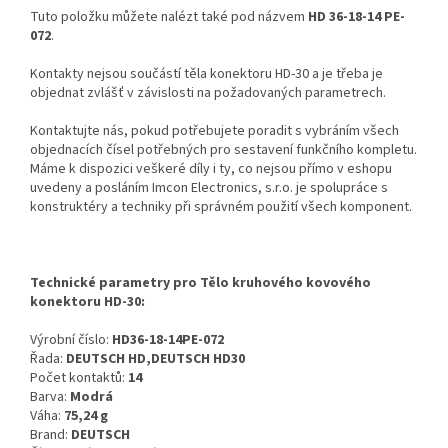
Tuto položku můžete nalézt také pod názvem
HD 36-18-14 PE-
072
.
Kontakty nejsou součástí těla konektoru HD-30 a je třeba je
objednat zvlášť v závislosti na požadovaných parametrech.
Kontaktujte nás, pokud potřebujete poradit s vybráním všech
objednacích čísel potřebných pro sestavení funkčního kompletu.
Máme k dispozici veškeré díly i ty, co nejsou přímo v eshopu
uvedeny a posláním Imcon Electronics, s.r.o. je spolupráce s
konstruktéry a techniky při správném použití všech komponent.
Technické parametry pro Tělo kruhového kovového
konektoru HD-30:
Výrobní číslo:
HD36-18-14PE-072
Řada:
DEUTSCH HD,DEUTSCH HD30
Počet kontaktů:
14
Barva:
Modrá
Váha:
75,24 g
Brand:
DEUTSCH