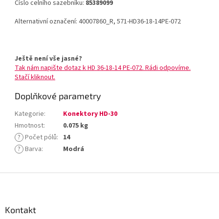
Číslo celního sazebníku:
85389099
Alternativní označení: 40007860_R, 571-HD36-18-14PE-072
Ještě není vše jasné?
Tak nám napište dotaz k HD 36-18-14 PE-072. Rádi odpovíme.
Stačí kliknout.
Doplňkové parametry
Kategorie
:
Konektory HD-30
Hmotnost
:
0.075 kg
?
Počet pólů
:
14
?
Barva
:
Modrá
Z
á
p
a
Kontakt