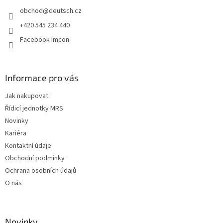
t
obchod
@
deutsch.cz
í
+420 545 234 440
Facebook Imcon
Informace pro vás
Jak nakupovat
Řídicí jednotky MRS
Novinky
Kariéra
Kontaktní údaje
Obchodní podmínky
Ochrana osobních údajů
O nás
Novinky