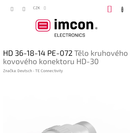
Přejít
NÁKUP
na
CZK
obsah
KOŠÍK
HD 36-18-14 PE-072
Tělo kruhového
kovového konektoru HD-30
Značka:
Deutsch - TE Connectivity