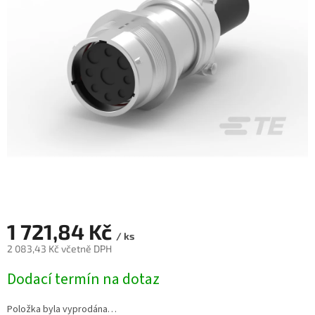
1 721,84 Kč
/ ks
2 083,43 Kč včetně DPH
Měrná
Dodací termín na dotaz
cena:
Položka byla vyprodána…