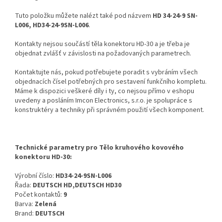
Tuto položku můžete nalézt také pod názvem
HD 34-24-9 SN-
L006, HD34-24-9SN-L006
.
Kontakty nejsou součástí těla konektoru HD-30 a je třeba je
objednat zvlášť v závislosti na požadovaných parametrech.
Kontaktujte nás, pokud potřebujete poradit s vybráním všech
objednacích čísel potřebných pro sestavení funkčního kompletu.
Máme k dispozici veškeré díly i ty, co nejsou přímo v eshopu
uvedeny a posláním Imcon Electronics, s.r.o. je spolupráce s
konstruktéry a techniky při správném použití všech komponent.
Technické parametry pro Tělo kruhového kovového
konektoru HD-30:
Výrobní číslo:
HD34-24-9SN-L006
Řada:
DEUTSCH HD,DEUTSCH HD30
Počet kontaktů:
9
Barva:
Zelená
Brand:
DEUTSCH