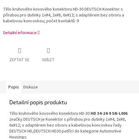
Tělo kruhového kovového konektoru HD-30 DEUTSCH Konektor s
přírubou pro dutinky 1x#4, 2x#8, 6x#12; s adaptérem bez otvoru a
kabelovou koncovkou; počet kontaktů: 9
Detailní informace
ZEPTAT SE
SDÍLET
Popis
Diskuze
Detailní popis produktu
Tělo kruhového kovového konektoru HD-30
HD 34-24-9 SN-L006
značky DEUTSCH je Konektor s přírubou pro dutinky 1x#4, 2x#8,
6x#12; s adaptérem bez otvoru a kabelovou koncovkou řady
DEUTSCH HD,DEUTSCH HD30 patřící do kategorie Automotive
Housings.