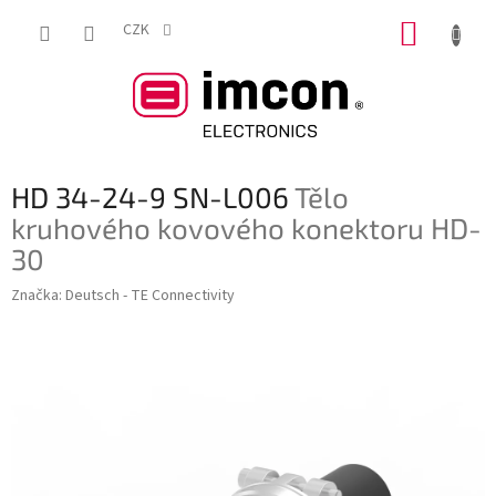
Přejít
NÁKUP
na
CZK
obsah
KOŠÍK
HD 34-24-9 SN-L006
Tělo
kruhového kovového konektoru HD-
30
Značka:
Deutsch - TE Connectivity