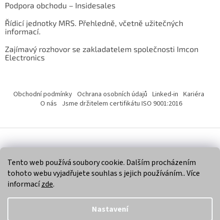
Podpora obchodu – Insidesales
Řídicí jednotky MRS. Přehledně, včetně užitečných
informací.
Zajímavý rozhovor se zakladatelem společnosti Imcon
Electronics
Obchodní podmínky
Ochrana osobních údajů
Linked-in
Kariéra
O nás
Jsme držitelem certifikátu ISO 9001:2016
Vytvořil Shoptet
Tento web používá soubory cookie. Dalším procházením
tohoto webu vyjadřujete souhlas s jejich používáním.. Více
Copyright 2026
Imcon Electronics, s.r.o.
. Všechna práva
informací
zde
.
vyhrazena.
Nastavení