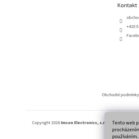
t
Kontakt
í
obcho
+420 5
Faceb
Obchodní podmínky
Tento web po
Copyright 2026
Imcon Electronics, s.r.o.
. Všechna práva
procházením 
používáním..