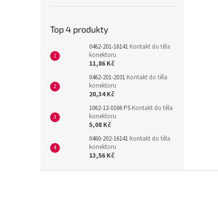
Top 4 produkty
0462-201-16141
Kontakt do těla
konektoru
11,86 Kč
0462-201-2031
Kontakt do těla
konektoru
20,34 Kč
1062-12-0166 PS
Kontakt do těla
konektoru
5,08 Kč
0460-202-16141
Kontakt do těla
konektoru
13,56 Kč
Z
á
p
a