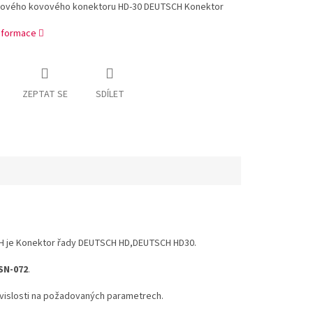
hového kovového konektoru HD-30 DEUTSCH Konektor
informace
ZEPTAT SE
SDÍLET
 je Konektor řady DEUTSCH HD,DEUTSCH HD30.
SN-072
.
závislosti na požadovaných parametrech.