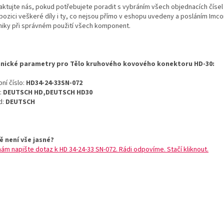
aktujte nás, pokud potřebujete poradit s vybráním všech objednacích číse
pozici veškeré díly i ty, co nejsou přímo v eshopu uvedeny a posláním Imcon
niky při správném použití všech komponent.
nické parametry pro Tělo kruhového kovového konektoru HD-30:
ní číslo:
HD34-24-33SN-072
:
DEUTSCH HD,DEUTSCH HD30
d:
DEUTSCH
ě není vše jasné?
nám napište dotaz k HD 34-24-33 SN-072. Rádi odpovíme. Stačí kliknout.