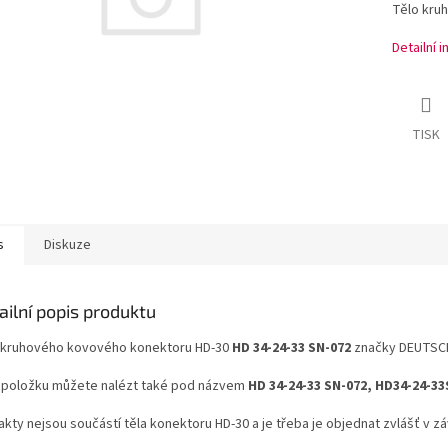
Tělo kru
Detailní 
TISK
s
Diskuze
ailní popis produktu
 kruhového kovového konektoru HD-30
HD 34-24-33 SN-072
značky DEUTSCH
 položku můžete nalézt také pod názvem
HD 34-24-33 SN-072, HD34-24-33
akty nejsou součástí těla konektoru HD-30 a je třeba je objednat zvlášť v 