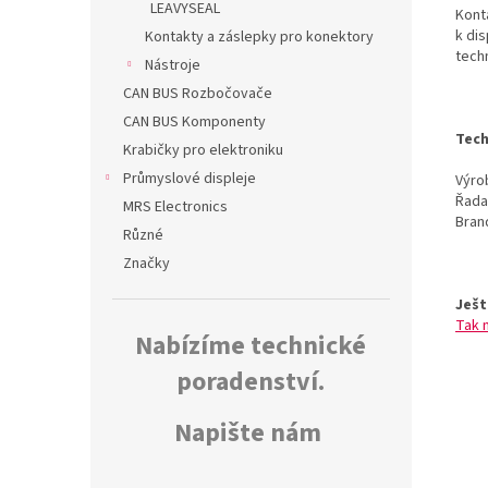
LEAVYSEAL
Kont
k dis
Kontakty a záslepky pro konektory
tech
Nástroje
CAN BUS Rozbočovače
CAN BUS Komponenty
Tech
Krabičky pro elektroniku
Průmyslové displeje
Výrob
Řada
MRS Electronics
Bran
Různé
Značky
Ješt
Tak 
Nabízíme technické
poradenství.
Napište nám