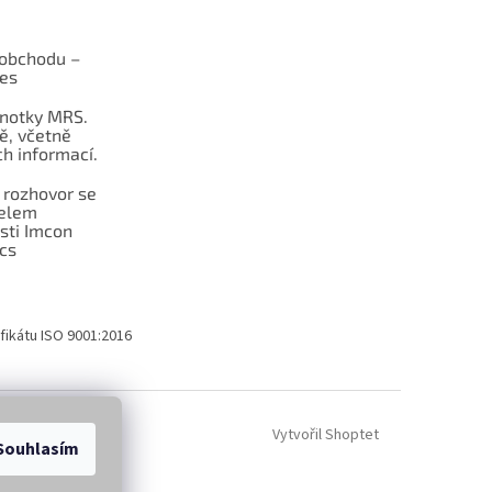
obchodu –
les
dnotky MRS.
ě, včetně
h informací.
 rozhovor se
telem
sti Imcon
cs
fikátu ISO 9001:2016
Vytvořil Shoptet
Souhlasím