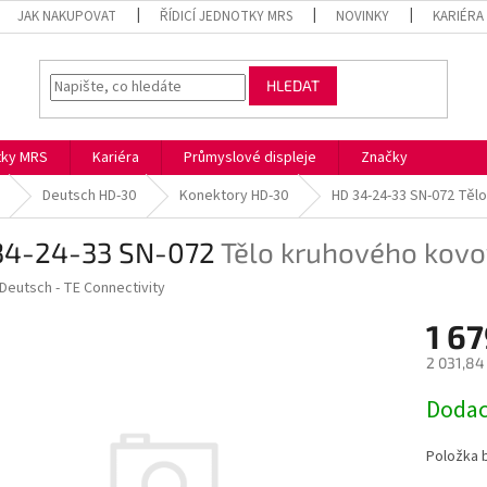
JAK NAKUPOVAT
ŘÍDICÍ JEDNOTKY MRS
NOVINKY
KARIÉRA
HLEDAT
otky MRS
Kariéra
Průmyslové displeje
Značky
Deutsch HD-30
Konektory HD-30
HD 34-24-33 SN-072
Tělo
34-24-33 SN-072
Tělo kruhového kov
Deutsch - TE Connectivity
1 67
2 031,84
Měrná
Dodac
cena:
Položka 