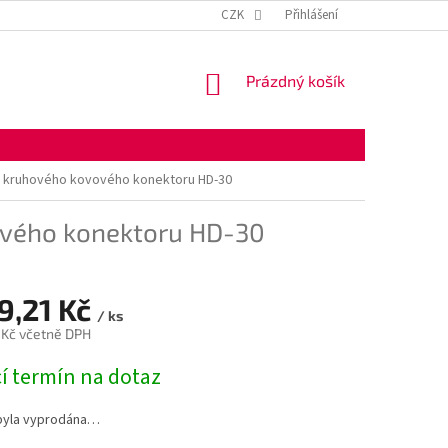
KONTAKTNÍ ÚDAJE
OBCHODNÍ PODMÍNKY
CZK
Přihlášení
OCHRANA OSOBNÍ
NÁKUPNÍ
Prázdný košík
KOŠÍK
 kruhového kovového konektoru HD-30
ového konektoru HD-30
9,21 Kč
/ ks
 Kč včetně DPH
í termín na dotaz
byla vyprodána…