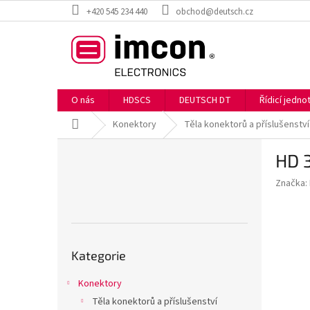
Přejít
+420 545 234 440
obchod@deutsch.cz
na
obsah
O nás
HDSCS
DEUTSCH DT
Řídicí jedn
Domů
Konektory
Těla konektorů a příslušenství
P
HD 
o
s
Značka:
t
r
a
n
Přeskočit
n
Kategorie
kategorie
í
p
Konektory
a
Těla konektorů a příslušenství