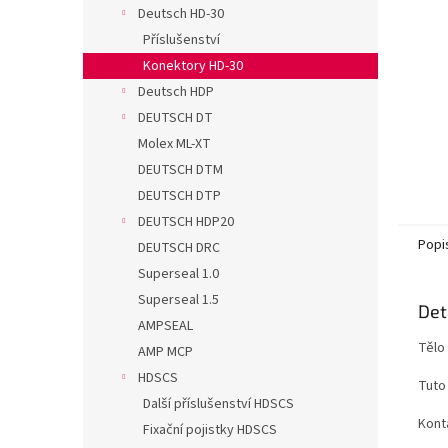
n
Deutsch HD-30
e
Příslušenství
l
Konektory HD-30
Deutsch HDP
DEUTSCH DT
Molex ML-XT
DEUTSCH DTM
DEUTSCH DTP
DEUTSCH HDP20
Popi
DEUTSCH DRC
Superseal 1.0
Superseal 1.5
Det
AMPSEAL
Tělo
AMP MCP
HDSCS
Tuto
Další příslušenství HDSCS
Kont
Fixační pojistky HDSCS