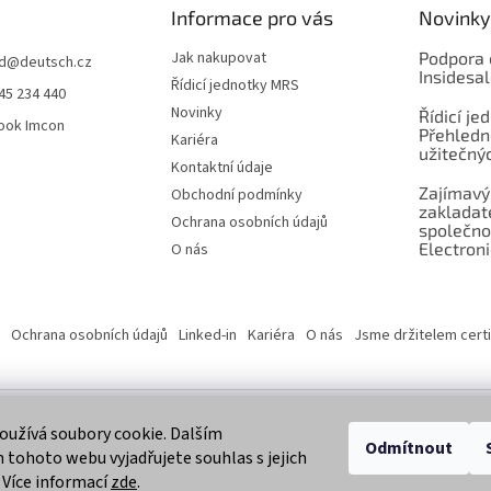
Informace pro vás
Novinky
Jak nakupovat
Podpora 
d
@
deutsch.cz
Insidesa
Řídicí jednotky MRS
45 234 440
Novinky
Řídicí je
ook Imcon
Přehledn
Kariéra
užitečnýc
Kontaktní údaje
Zajímavý
Obchodní podmínky
zaklada
Ochrana osobních údajů
společno
Electroni
O nás
Ochrana osobních údajů
Linked-in
Kariéra
O nás
Jsme držitelem certi
užívá soubory cookie. Dalším
 vyhrazena.
Odmítnout
tohoto webu vyjadřujete souhlas s jejich
 Více informací
zde
.