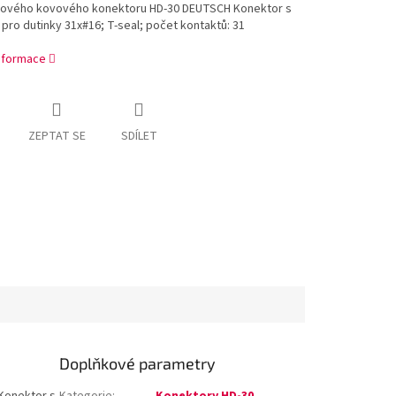
hového kovového konektoru HD-30 DEUTSCH Konektor s
 pro dutinky 31x#16; T-seal; počet kontaktů: 31
informace
ZEPTAT SE
SDÍLET
Doplňkové parametry
Konektor s
Kategorie
:
Konektory HD-30