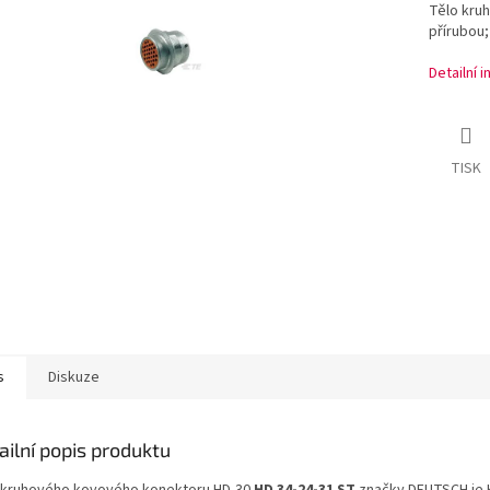
Tělo kru
přírubou;
Detailní 
TISK
s
Diskuze
ailní popis produktu
 kruhového kovového konektoru HD-30
HD 34-24-31 ST
značky DEUTSCH je 