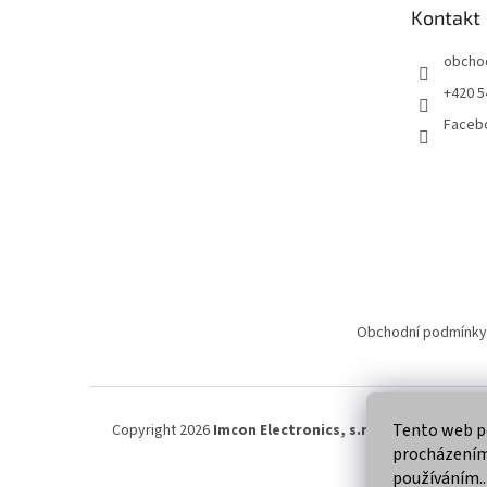
t
Kontakt
í
obcho
+420 5
Faceb
Obchodní podmínky
Tento web po
Copyright 2026
Imcon Electronics, s.r.o.
. Všechna práva
procházením 
používáním..