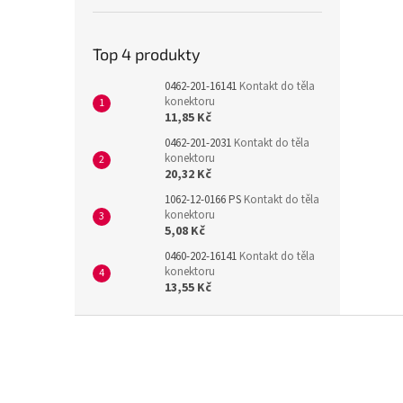
Top 4 produkty
0462-201-16141
Kontakt do těla
konektoru
11,85 Kč
0462-201-2031
Kontakt do těla
konektoru
20,32 Kč
1062-12-0166 PS
Kontakt do těla
konektoru
5,08 Kč
0460-202-16141
Kontakt do těla
konektoru
13,55 Kč
Z
á
p
a