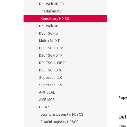
n
Deutsch HD-30
e
Příslušenství
l
Konektory HD-30
Deutsch HDP
DEUTSCH DT
Molex ML-XT
DEUTSCH DTM
DEUTSCH DTP
DEUTSCH HDP20
DEUTSCH DRC
Superseal 1.0
Superseal 1.5
AMPSEAL
Popi
AMP MCP
HDSCS
Další příslušenství HDSCS
Det
Fixační pojistky HDSCS
Tělo