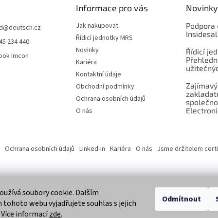
Informace pro vás
Novinky
Jak nakupovat
Podpora 
d
@
deutsch.cz
Insidesa
Řídicí jednotky MRS
45 234 440
Novinky
Řídicí je
ook Imcon
Přehledn
Kariéra
užitečnýc
Kontaktní údaje
Zajímavý
Obchodní podmínky
zaklada
Ochrana osobních údajů
společno
Electroni
O nás
Ochrana osobních údajů
Linked-in
Kariéra
O nás
Jsme držitelem certi
užívá soubory cookie. Dalším
 vyhrazena.
Odmítnout
tohoto webu vyjadřujete souhlas s jejich
 Více informací
zde
.