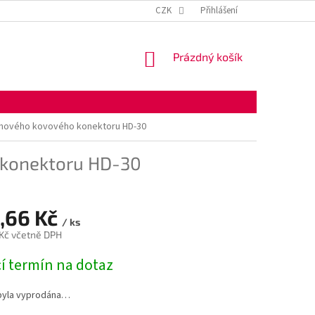
KONTAKTNÍ ÚDAJE
OBCHODNÍ PODMÍNKY
CZK
Přihlášení
OCHRANA OSOBNÍ
NÁKUPNÍ
Prázdný košík
KOŠÍK
uhového kovového konektoru HD-30
 konektoru HD-30
,66 Kč
/ ks
 Kč včetně DPH
í termín na dotaz
byla vyprodána…