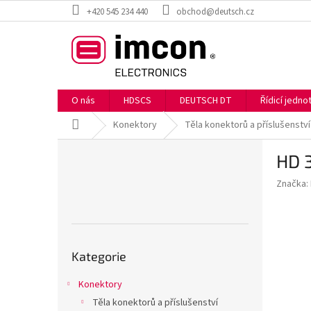
Přejít
+420 545 234 440
obchod@deutsch.cz
na
obsah
O nás
HDSCS
DEUTSCH DT
Řídicí jedn
Domů
Konektory
Těla konektorů a příslušenství
P
HD 
o
s
Značka:
t
r
a
n
Přeskočit
n
Kategorie
kategorie
í
p
Konektory
a
Těla konektorů a příslušenství