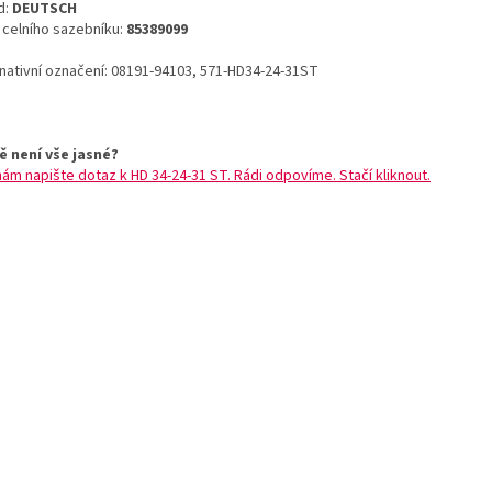
d:
DEUTSCH
o celního sazebníku:
85389099
rnativní označení: 08191-94103, 571-HD34-24-31ST
ě není vše jasné?
nám napište dotaz k HD 34-24-31 ST. Rádi odpovíme. Stačí kliknout.