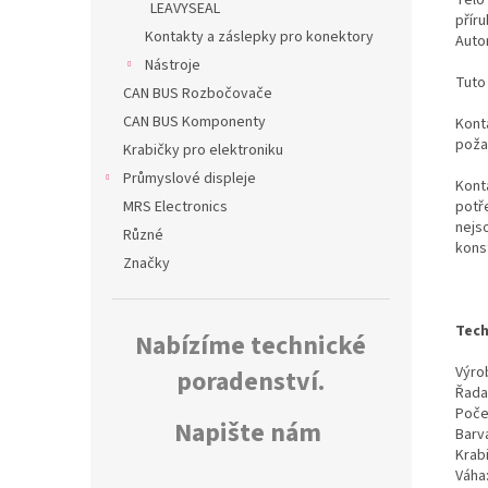
LEAVYSEAL
přír
Kontakty a záslepky pro konektory
Auto
Nástroje
Tuto
CAN BUS Rozbočovače
CAN BUS Komponenty
Konta
poža
Krabičky pro elektroniku
Průmyslové displeje
Kont
potř
MRS Electronics
nejs
Různé
kons
Značky
Tech
Nabízíme technické
Výrob
poradenství.
Řada
Poče
Napište nám
Barv
Krab
Váha