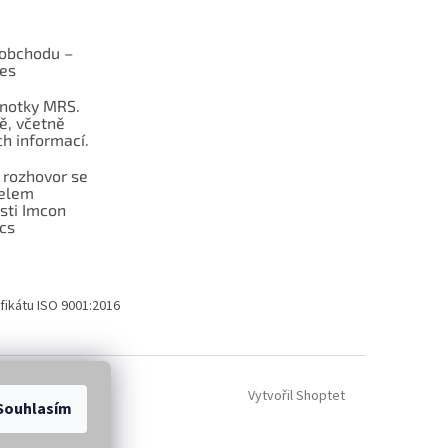
obchodu –
les
dnotky MRS.
ě, včetně
h informací.
 rozhovor se
telem
sti Imcon
cs
fikátu ISO 9001:2016
Vytvořil Shoptet
Souhlasím