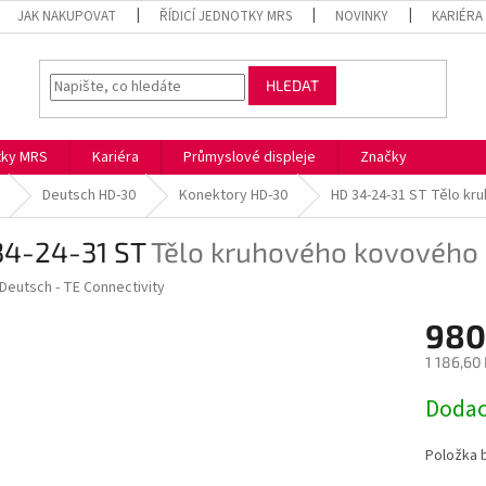
JAK NAKUPOVAT
ŘÍDICÍ JEDNOTKY MRS
NOVINKY
KARIÉRA
HLEDAT
otky MRS
Kariéra
Průmyslové displeje
Značky
Deutsch HD-30
Konektory HD-30
HD 34-24-31 ST
Tělo kr
34-24-31 ST
Tělo kruhového kovového
Deutsch - TE Connectivity
980
1 186,60
Měrná
Dodac
cena:
Položka 