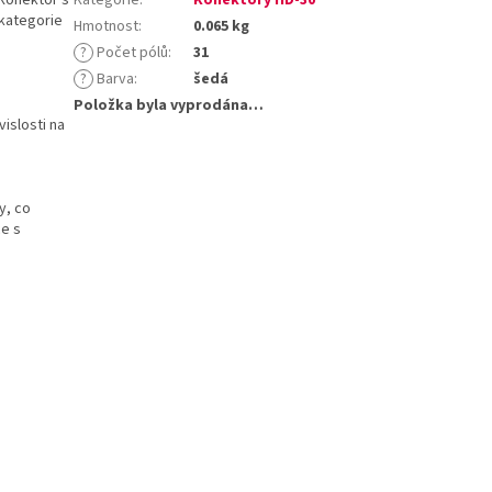
 kategorie
Hmotnost
:
0.065 kg
?
Počet pólů
:
31
?
Barva
:
šedá
Položka byla vyprodána…
islosti na
y, co
ce s