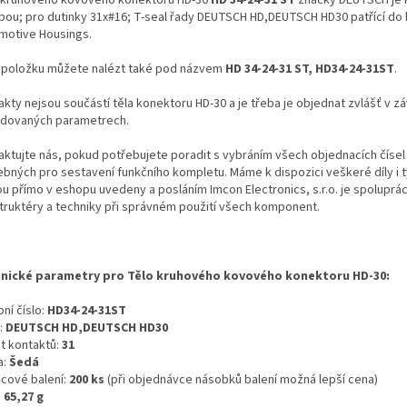
ubou; pro dutinky 31x#16; T-seal řady DEUTSCH HD,DEUTSCH HD30 patřící do
motive Housings.
 položku můžete nalézt také pod názvem
HD 34-24-31 ST, HD34-24-31ST
.
kty nejsou součástí těla konektoru HD-30 a je třeba je objednat zvlášť v záv
dovaných parametrech.
aktujte nás, pokud potřebujete poradit s vybráním všech objednacích čísel
ebných pro sestavení funkčního kompletu. Máme k dispozici veškeré díly i t
ou přímo v eshopu uvedeny a posláním Imcon Electronics, s.r.o. je spoluprá
truktéry a techniky při správném použití všech komponent.
nické parametry pro Tělo kruhového kovového konektoru HD-30:
ní číslo:
HD34-24-31ST
:
DEUTSCH HD,DEUTSCH HD30
t kontaktů:
31
a:
Šedá
icové balení:
200 ks
(při objednávce násobků balení možná lepší cena)
:
65,27 g