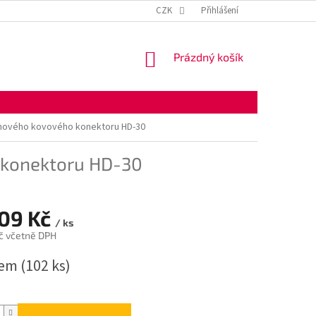
KONTAKTNÍ ÚDAJE
OBCHODNÍ PODMÍNKY
CZK
Přihlášení
OCHRANA OSOBNÍ
NÁKUPNÍ
Prázdný košík
KOŠÍK
uhového kovového konektoru HD-30
 konektoru HD-30
,09 Kč
/ ks
č včetně DPH
dem
(102 ks)