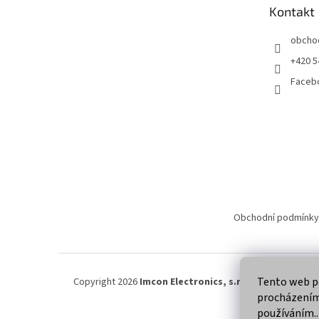
t
Kontakt
í
obcho
+420 5
Faceb
Obchodní podmínky
Tento web po
Copyright 2026
Imcon Electronics, s.r.o.
. Všechna práva
procházením 
používáním..