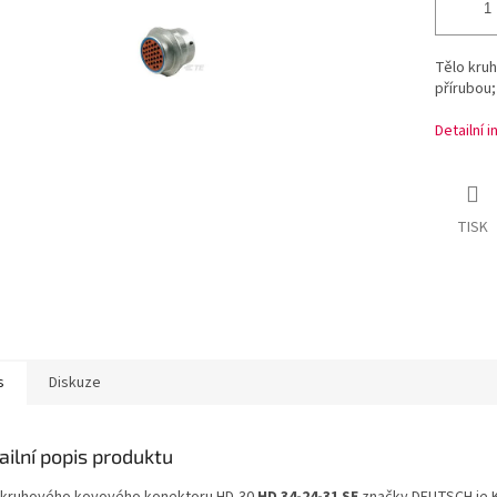
Tělo kru
přírubou;
Detailní 
TISK
s
Diskuze
ailní popis produktu
 kruhového kovového konektoru HD-30
HD 34-24-31 SE
značky DEUTSCH je 