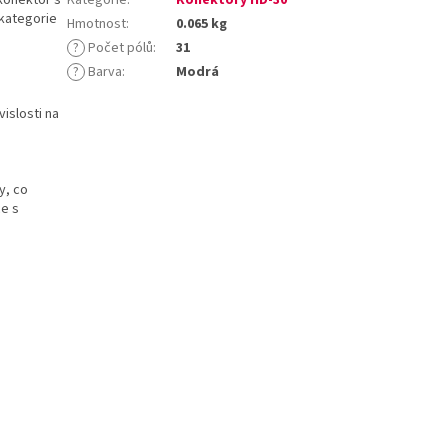
 kategorie
Hmotnost
:
0.065 kg
?
Počet pólů
:
31
?
Barva
:
Modrá
islosti na
y, co
ce s