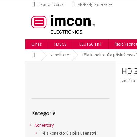
Přejít
+420 545 234 440
obchod@deutsch.cz
na
obsah
O nás
HDSCS
DEUTSCH DT
Řídicí jedn
Domů
Konektory
Těla konektorů a příslušenství
P
HD 
o
s
Značka:
t
r
a
n
Přeskočit
n
Kategorie
kategorie
í
p
Konektory
a
Těla konektorů a příslušenství