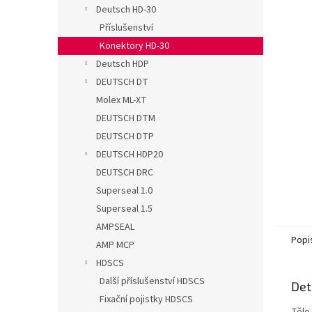
n
Deutsch HD-30
e
Příslušenství
l
Konektory HD-30
Deutsch HDP
DEUTSCH DT
Molex ML-XT
DEUTSCH DTM
DEUTSCH DTP
DEUTSCH HDP20
DEUTSCH DRC
Superseal 1.0
Superseal 1.5
AMPSEAL
Popi
AMP MCP
HDSCS
Další příslušenství HDSCS
Det
Fixační pojistky HDSCS
Tělo