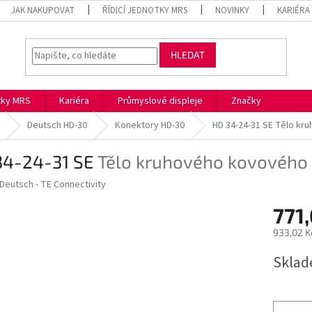
JAK NAKUPOVAT
ŘÍDICÍ JEDNOTKY MRS
NOVINKY
KARIÉRA
HLEDAT
otky MRS
Kariéra
Průmyslové displeje
Značky
Deutsch HD-30
Konektory HD-30
HD 34-24-31 SE
Tělo kr
34-24-31 SE
Tělo kruhového kovového
Deutsch - TE Connectivity
771
933,02 K
Měrná
Skla
cena: