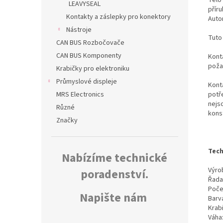
LEAVYSEAL
přír
Kontakty a záslepky pro konektory
Auto
Nástroje
Tuto
CAN BUS Rozbočovače
CAN BUS Komponenty
Konta
poža
Krabičky pro elektroniku
Průmyslové displeje
Kont
potř
MRS Electronics
nejs
Různé
kons
Značky
Tech
Nabízíme technické
Výrob
poradenství.
Řada
Poče
Napište nám
Barv
Krab
Váha