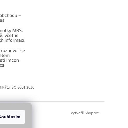
obchodu –
les
dnotky MRS.
ě, včetně
h informací.
 rozhovor se
telem
sti Imcon
cs
fikátu ISO 9001:2016
Vytvořil Shoptet
Souhlasím