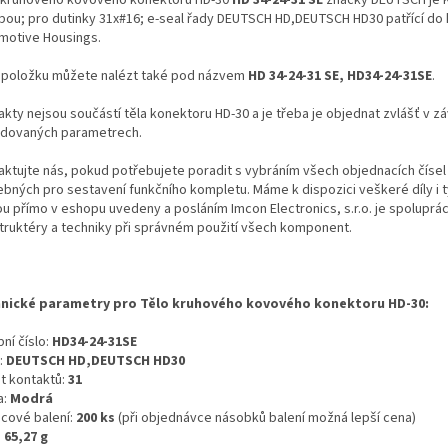
ubou; pro dutinky 31x#16; e-seal řady DEUTSCH HD,DEUTSCH HD30 patřící do
motive Housings.
 položku můžete nalézt také pod názvem
HD 34-24-31 SE, HD34-24-31SE
.
kty nejsou součástí těla konektoru HD-30 a je třeba je objednat zvlášť v záv
dovaných parametrech.
aktujte nás, pokud potřebujete poradit s vybráním všech objednacích čísel
ebných pro sestavení funkčního kompletu. Máme k dispozici veškeré díly i t
ou přímo v eshopu uvedeny a posláním Imcon Electronics, s.r.o. je spoluprá
truktéry a techniky při správném použití všech komponent.
nické parametry pro Tělo kruhového kovového konektoru HD-30:
ní číslo:
HD34-24-31SE
:
DEUTSCH HD,DEUTSCH HD30
t kontaktů:
31
a:
Modrá
icové balení:
200 ks
(při objednávce násobků balení možná lepší cena)
:
65,27 g