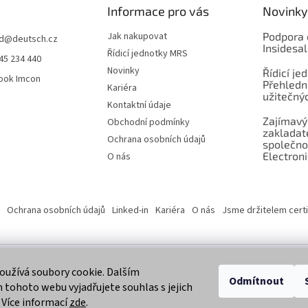
Informace pro vás
Novinky
Jak nakupovat
Podpora 
d
@
deutsch.cz
Insidesa
Řídicí jednotky MRS
45 234 440
Novinky
Řídicí je
ook Imcon
Přehledn
Kariéra
užitečnýc
Kontaktní údaje
Zajímavý
Obchodní podmínky
zaklada
Ochrana osobních údajů
společno
Electroni
O nás
Ochrana osobních údajů
Linked-in
Kariéra
O nás
Jsme držitelem certi
užívá soubory cookie. Dalším
 vyhrazena.
Odmítnout
tohoto webu vyjadřujete souhlas s jejich
 Více informací
zde
.