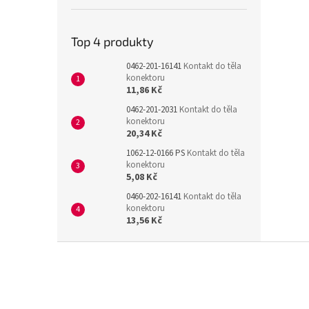
Top 4 produkty
0462-201-16141
Kontakt do těla
konektoru
11,86 Kč
0462-201-2031
Kontakt do těla
konektoru
20,34 Kč
1062-12-0166 PS
Kontakt do těla
konektoru
5,08 Kč
0460-202-16141
Kontakt do těla
konektoru
13,56 Kč
Z
á
p
a