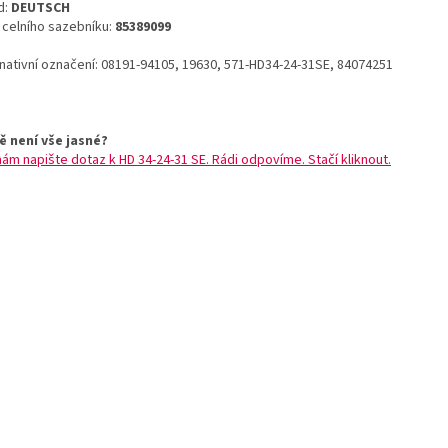
d:
DEUTSCH
o celního sazebníku:
85389099
rnativní označení: 08191-94105, 19630, 571-HD34-24-31SE, 84074251
ě není vše jasné?
nám napište dotaz k HD 34-24-31 SE. Rádi odpovíme. Stačí kliknout.