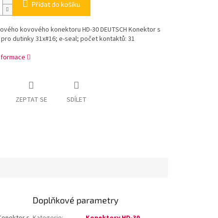
Přidat do košíku
hového kovového konektoru HD-30 DEUTSCH Konektor s
 pro dutinky 31x#16; e-seal; počet kontaktů: 31
informace
ZEPTAT SE
SDÍLET
Doplňkové parametry
Konektor s
Kategorie
:
Konektory HD-30