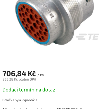
706,84 Kč
/ ks
855,28 Kč včetně DPH
Měrná
Dodací termín na dotaz
cena:
Položka byla vyprodána…