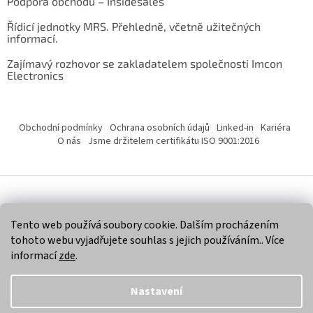
Podpora obchodu – Insidesales
Řídicí jednotky MRS. Přehledně, včetně užitečných
informací.
Zajímavý rozhovor se zakladatelem společnosti Imcon
Electronics
Obchodní podmínky
Ochrana osobních údajů
Linked-in
Kariéra
O nás
Jsme držitelem certifikátu ISO 9001:2016
Vytvořil Shoptet
Tento web používá soubory cookie. Dalším procházením
tohoto webu vyjadřujete souhlas s jejich používáním.. Více
Copyright 2026
Imcon Electronics, s.r.o.
. Všechna práva
informací
zde
.
vyhrazena.
Nastavení