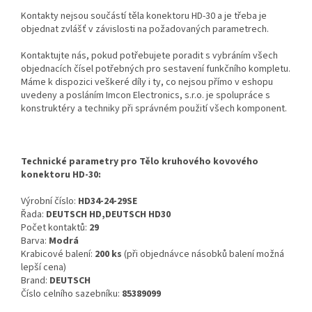
Kontakty nejsou součástí těla konektoru HD-30 a je třeba je
objednat zvlášť v závislosti na požadovaných parametrech.
Kontaktujte nás, pokud potřebujete poradit s vybráním všech
objednacích čísel potřebných pro sestavení funkčního kompletu.
Máme k dispozici veškeré díly i ty, co nejsou přímo v eshopu
uvedeny a posláním Imcon Electronics, s.r.o. je spolupráce s
konstruktéry a techniky při správném použití všech komponent.
Technické parametry pro Tělo kruhového kovového
konektoru HD-30:
Výrobní číslo:
HD34-24-29SE
Řada:
DEUTSCH HD,DEUTSCH HD30
Počet kontaktů:
29
Barva:
Modrá
Krabicové balení:
200 ks
(při objednávce násobků balení možná
lepší cena)
Brand:
DEUTSCH
Číslo celního sazebníku:
85389099