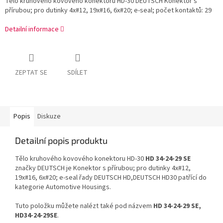
Tělo kruhového kovového konektoru HD-30 DEUTSCH Konektor s
přírubou; pro dutinky 4x#12, 19x#16, 6x#20; e-seal; počet kontaktů: 29
Detailní informace
ZEPTAT SE
SDÍLET
Popis
Diskuze
Detailní popis produktu
Tělo kruhového kovového konektoru HD-30
HD 34-24-29 SE
značky DEUTSCH je Konektor s přírubou; pro dutinky 4x#12,
19x#16, 6x#20; e-seal řady DEUTSCH HD,DEUTSCH HD30 patřící do
kategorie Automotive Housings.
Tuto položku můžete nalézt také pod názvem
HD 34-24-29 SE,
HD34-24-29SE
.