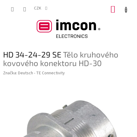
Přejít
NÁKUP
na
CZK
obsah
KOŠÍK
HD 34-24-29 SE
Tělo kruhového
kovového konektoru HD-30
Značka:
Deutsch - TE Connectivity