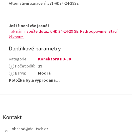
Alternativní označení: 571-HD34-24-29SE
Ještě není vše jasné?
Tak nám napište dotaz k HD 34-24-29 SE. Rádi odpovíme. Stačí
kliknout.
Doplňkové parametry
Kategorie
:
Konektory HD-30
?
Počet pólů
:
29
?
Barva
:
Modrá
Položka byla vyprodána…
Z
á
p
a
Kontakt
t
obchod
@
deutsch.cz
í