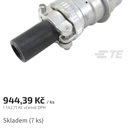
944,39 Kč
/ ks
1 142,71 Kč včetně DPH
Měrná
Skladem
(7 ks)
cena: