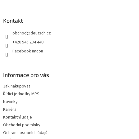
Z
á
p
a
Kontakt
t
obchod
@
deutsch.cz
í
+420 545 234 440
Facebook Imcon
Informace pro vás
Jak nakupovat
Řídicí jednotky MRS
Novinky
Kariéra
Kontaktní údaje
Obchodní podmínky
Ochrana osobních údajů