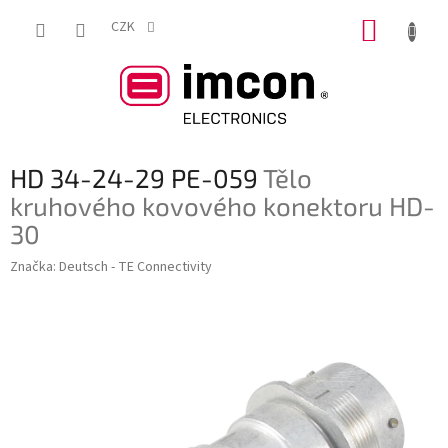
Přejít
NÁKUP
na
CZK
obsah
KOŠÍK
HD 34-24-29 PE-059
Tělo
kruhového kovového konektoru HD-
30
Značka:
Deutsch - TE Connectivity