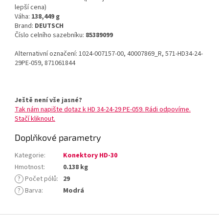
lepší cena)
Váha:
138,449 g
Brand:
DEUTSCH
Číslo celního sazebníku:
85389099
Alternativní označení: 1024-007157-00, 40007869_R, 571-HD34-24-
29PE-059, 871061844
Ještě není vše jasné?
Tak nám napište dotaz k HD 34-24-29 PE-059. Rádi odpovíme.
Stačí kliknout.
Doplňkové parametry
Kategorie
:
Konektory HD-30
Hmotnost
:
0.138 kg
?
Počet pólů
:
29
?
Barva
:
Modrá