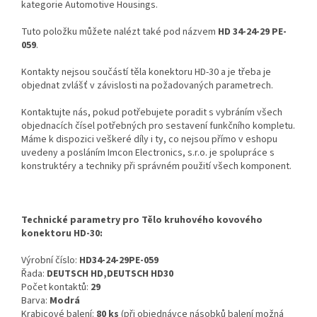
kategorie Automotive Housings.
Tuto položku můžete nalézt také pod názvem
HD 34-24-29 PE-
059
.
Kontakty nejsou součástí těla konektoru HD-30 a je třeba je
objednat zvlášť v závislosti na požadovaných parametrech.
Kontaktujte nás, pokud potřebujete poradit s vybráním všech
objednacích čísel potřebných pro sestavení funkčního kompletu.
Máme k dispozici veškeré díly i ty, co nejsou přímo v eshopu
uvedeny a posláním Imcon Electronics, s.r.o. je spolupráce s
konstruktéry a techniky při správném použití všech komponent.
Technické parametry pro Tělo kruhového kovového
konektoru HD-30:
Výrobní číslo:
HD34-24-29PE-059
Řada:
DEUTSCH HD,DEUTSCH HD30
Počet kontaktů:
29
Barva:
Modrá
Krabicové balení:
80 ks
(při objednávce násobků balení možná