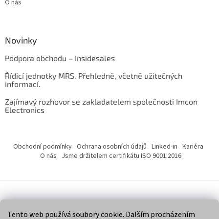
O nás
Novinky
Podpora obchodu – Insidesales
Řídicí jednotky MRS. Přehledně, včetně užitečných
informací.
Zajímavý rozhovor se zakladatelem společnosti Imcon
Electronics
Obchodní podmínky
Ochrana osobních údajů
Linked-in
Kariéra
O nás
Jsme držitelem certifikátu ISO 9001:2016
Vytvořil Shoptet
Tento web používá soubory cookie. Dalším procházením