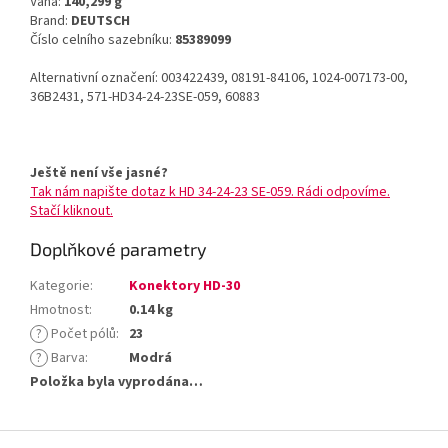
Váha:
140,299 g
Brand:
DEUTSCH
Číslo celního sazebníku:
85389099
Alternativní označení: 003422439, 08191-84106, 1024-007173-00,
36B2431, 571-HD34-24-23SE-059, 60883
Ještě není vše jasné?
Tak nám napište dotaz k HD 34-24-23 SE-059. Rádi odpovíme.
Stačí kliknout.
Doplňkové parametry
Kategorie
:
Konektory HD-30
Hmotnost
:
0.14 kg
?
Počet pólů
:
23
?
Barva
:
Modrá
Položka byla vyprodána…
Z