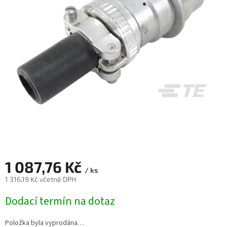
1 087,76 Kč
/ ks
1 316,19 Kč včetně DPH
Měrná
Dodací termín na dotaz
cena:
Položka byla vyprodána…