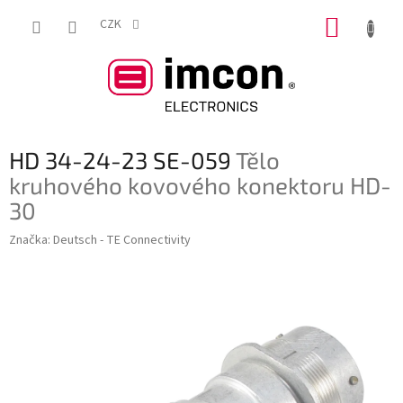
Přejít
NÁKUP
na
CZK
obsah
KOŠÍK
HD 34-24-23 SE-059
Tělo
kruhového kovového konektoru HD-
30
Značka:
Deutsch - TE Connectivity