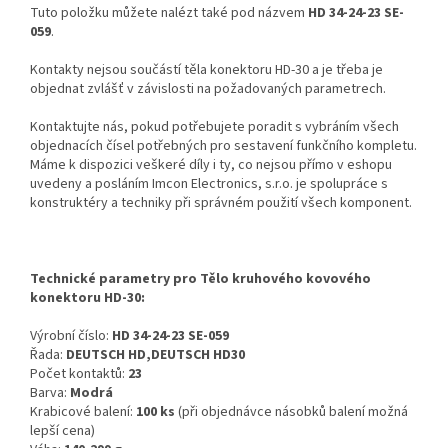
Tuto položku můžete nalézt také pod názvem
HD 34-24-23 SE-
059
.
Kontakty nejsou součástí těla konektoru HD-30 a je třeba je
objednat zvlášť v závislosti na požadovaných parametrech.
Kontaktujte nás, pokud potřebujete poradit s vybráním všech
objednacích čísel potřebných pro sestavení funkčního kompletu.
Máme k dispozici veškeré díly i ty, co nejsou přímo v eshopu
uvedeny a posláním Imcon Electronics, s.r.o. je spolupráce s
konstruktéry a techniky při správném použití všech komponent.
Technické parametry pro Tělo kruhového kovového
konektoru HD-30:
Výrobní číslo:
HD 34-24-23 SE-059
Řada:
DEUTSCH HD,DEUTSCH HD30
Počet kontaktů:
23
Barva:
Modrá
Krabicové balení:
100 ks
(při objednávce násobků balení možná
lepší cena)