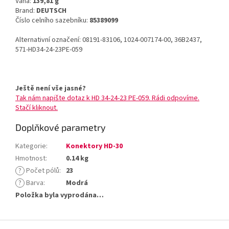
Váha:
139,81 g
Brand:
DEUTSCH
Číslo celního sazebníku:
85389099
Alternativní označení: 08191-83106, 1024-007174-00, 36B2437,
571-HD34-24-23PE-059
Ještě není vše jasné?
Tak nám napište dotaz k HD 34-24-23 PE-059. Rádi odpovíme.
Stačí kliknout.
Doplňkové parametry
Kategorie
:
Konektory HD-30
Hmotnost
:
0.14 kg
?
Počet pólů
:
23
?
Barva
:
Modrá
Položka byla vyprodána…
Z