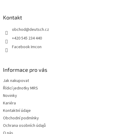
á
p
a
Kontakt
t
obchod
@
deutsch.cz
í
+420 545 234 440
Facebook Imcon
Informace pro vás
Jak nakupovat
Řídicí jednotky MRS
Novinky
Kariéra
Kontaktní údaje
Obchodní podmínky
Ochrana osobních údajů
O nás