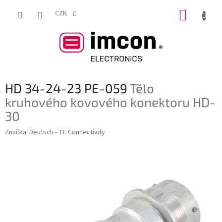
Přejít
NÁKUP
na
CZK
obsah
KOŠÍK
HD 34-24-23 PE-059
Tělo
kruhového kovového konektoru HD-
30
Značka:
Deutsch - TE Connectivity