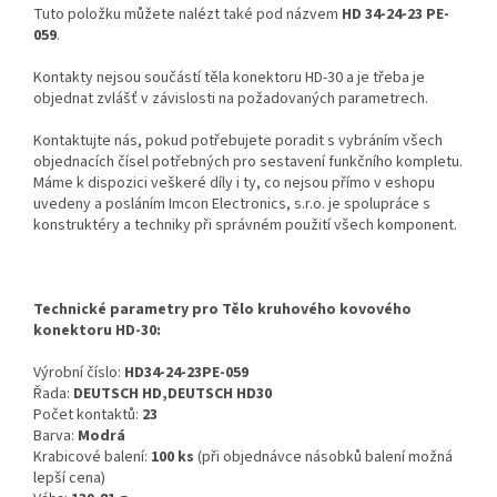
Tuto položku můžete nalézt také pod názvem
HD 34-24-23 PE-
059
.
Kontakty nejsou součástí těla konektoru HD-30 a je třeba je
objednat zvlášť v závislosti na požadovaných parametrech.
Kontaktujte nás, pokud potřebujete poradit s vybráním všech
objednacích čísel potřebných pro sestavení funkčního kompletu.
Máme k dispozici veškeré díly i ty, co nejsou přímo v eshopu
uvedeny a posláním Imcon Electronics, s.r.o. je spolupráce s
konstruktéry a techniky při správném použití všech komponent.
Technické parametry pro Tělo kruhového kovového
konektoru HD-30:
Výrobní číslo:
HD34-24-23PE-059
Řada:
DEUTSCH HD,DEUTSCH HD30
Počet kontaktů:
23
Barva:
Modrá
Krabicové balení:
100 ks
(při objednávce násobků balení možná
lepší cena)