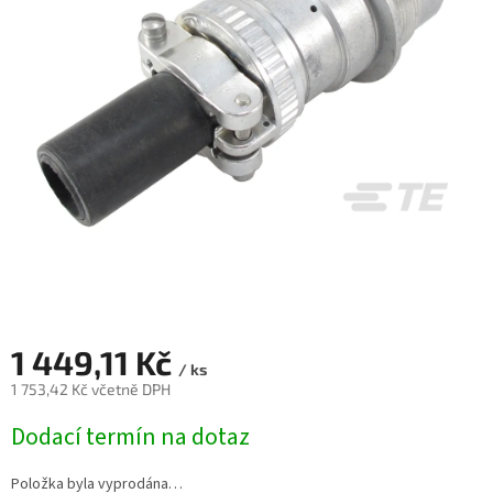
1 449,11 Kč
/ ks
1 753,42 Kč včetně DPH
Měrná
Dodací termín na dotaz
cena:
Položka byla vyprodána…