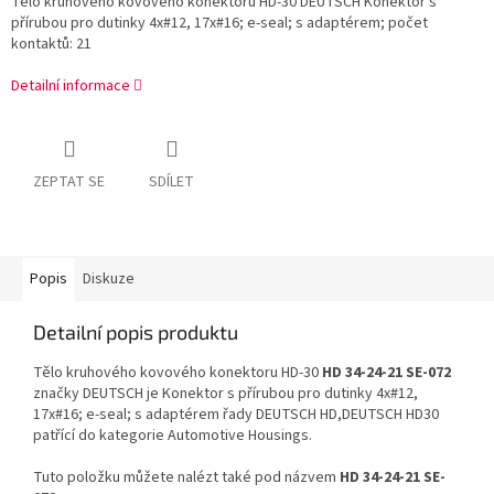
Tělo kruhového kovového konektoru HD-30 DEUTSCH Konektor s
přírubou pro dutinky 4x#12, 17x#16; e-seal; s adaptérem; počet
kontaktů: 21
Detailní informace
ZEPTAT SE
SDÍLET
Popis
Diskuze
Detailní popis produktu
Tělo kruhového kovového konektoru HD-30
HD 34-24-21 SE-072
značky DEUTSCH je Konektor s přírubou pro dutinky 4x#12,
17x#16; e-seal; s adaptérem řady DEUTSCH HD,DEUTSCH HD30
patřící do kategorie Automotive Housings.
Tuto položku můžete nalézt také pod názvem
HD 34-24-21 SE-