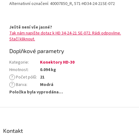
Alternativní označení: 40007850_R, 571-HD34-24-21SE-072
Ještě není vše jasné?
Tak nám napište dotaz k HD 34-24-21 SE-072. Rádi odpovíme.
Stačí kliknout.
Doplňkové parametry
Kategorie
:
Konektory HD-30
Hmotnost
:
0.094 kg
?
Počet pólů
:
21
?
Barva
:
Modrá
Položka byla vyprodána…
Z
á
p
a
Kontakt
t