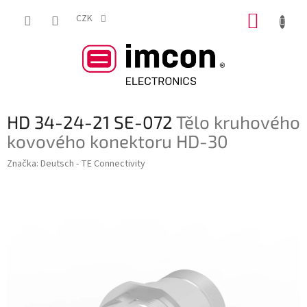
Přejít
NÁKUP
na
CZK
obsah
KOŠÍK
HD 34-24-21 SE-072
Tělo kruhového
kovového konektoru HD-30
Značka:
Deutsch - TE Connectivity