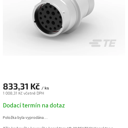
833,31 Kč
/ ks
1 008,31 Kč včetně DPH
Měrná
Dodací termín na dotaz
cena:
Položka byla vyprodána…