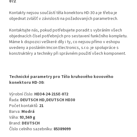
072
.
Kontakty nejsou součástí těla konektoru HD-30 a je třeba je
objednat zvlášť v závislosti na požadovaných parametrech.
Kontaktujte nás, pokud potřebujete poradit s vybráním všech
objednacích čísel potřebných pro sestavení funkčního kompletu.
Máme k dispozici veškeré díly i ty, co nejsou přímo v eshopu
uvedeny a posláním Imcon Electronics, s.r.o. je spolupráce s
konstruktéry a techniky při správném použití všech komponent.
Technické parametry pro Tělo kruhového kovového
konektoru HD-30:
Výrobní číslo:
HD34-24-21SE-072
Řada:
DEUTSCH HD,DEUTSCH HD30
Počet kontaktů:
21
Barva:
Modrá
Váha:
93,569 g
Brand:
DEUTSCH
Číslo celního sazebníku:
85389099