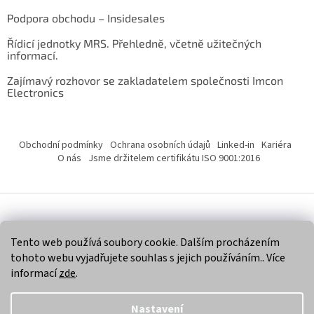
Podpora obchodu – Insidesales
Řídicí jednotky MRS. Přehledně, včetně užitečných
informací.
Zajímavý rozhovor se zakladatelem společnosti Imcon
Electronics
Obchodní podmínky
Ochrana osobních údajů
Linked-in
Kariéra
O nás
Jsme držitelem certifikátu ISO 9001:2016
Vytvořil Shoptet
Tento web používá soubory cookie. Dalším procházením
tohoto webu vyjadřujete souhlas s jejich používáním.. Více
Copyright 2026
Imcon Electronics, s.r.o.
. Všechna práva
informací
zde
.
vyhrazena.
Nastavení