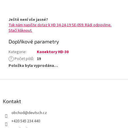
Ještě není vše jasné?
Tak nám napište dotaz k HD 34-24-19 SE-059. Rádi odpovíme.
Stačí kliknout.
Doplňkové parametry
Kategorie
:
Konektory HD-30
?
Počet pólů
:
19
Položka byla vyprodána…
Z
á
p
a
Kontakt
t
obchod
@
deutsch.cz
í
+420 545 234 440