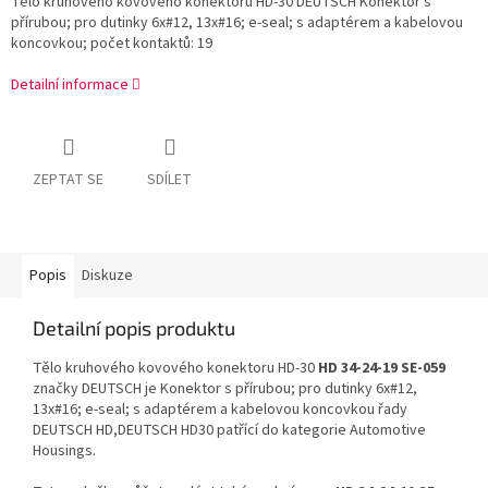
Tělo kruhového kovového konektoru HD-30 DEUTSCH Konektor s
přírubou; pro dutinky 6x#12, 13x#16; e-seal; s adaptérem a kabelovou
koncovkou; počet kontaktů: 19
Detailní informace
ZEPTAT SE
SDÍLET
Popis
Diskuze
Detailní popis produktu
Tělo kruhového kovového konektoru HD-30
HD 34-24-19 SE-059
značky DEUTSCH je Konektor s přírubou; pro dutinky 6x#12,
13x#16; e-seal; s adaptérem a kabelovou koncovkou řady
DEUTSCH HD,DEUTSCH HD30 patřící do kategorie Automotive
Housings.