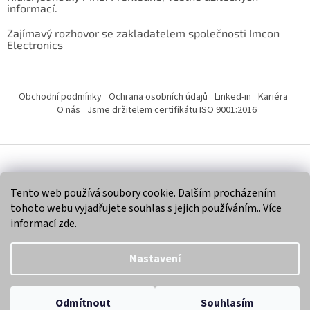
informací.
Zajímavý rozhovor se zakladatelem společnosti Imcon
Electronics
Obchodní podmínky
Ochrana osobních údajů
Linked-in
Kariéra
O nás
Jsme držitelem certifikátu ISO 9001:2016
Vytvořil Shoptet
Tento web používá soubory cookie. Dalším procházením
tohoto webu vyjadřujete souhlas s jejich používáním.. Více
Copyright 2026
Imcon Electronics, s.r.o.
. Všechna práva
informací
zde
.
vyhrazena.
Nastavení
Odmítnout
Souhlasím