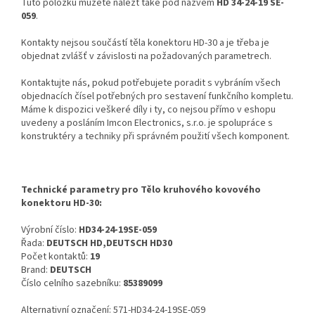
Tuto položku můžete nalézt také pod názvem
HD 34-24-19 SE-
059
.
Kontakty nejsou součástí těla konektoru HD-30 a je třeba je
objednat zvlášť v závislosti na požadovaných parametrech.
Kontaktujte nás, pokud potřebujete poradit s vybráním všech
objednacích čísel potřebných pro sestavení funkčního kompletu.
Máme k dispozici veškeré díly i ty, co nejsou přímo v eshopu
uvedeny a posláním Imcon Electronics, s.r.o. je spolupráce s
konstruktéry a techniky při správném použití všech komponent.
Technické parametry pro Tělo kruhového kovového
konektoru HD-30:
Výrobní číslo:
HD34-24-19SE-059
Řada:
DEUTSCH HD,DEUTSCH HD30
Počet kontaktů:
19
Brand:
DEUTSCH
Číslo celního sazebníku:
85389099
Alternativní označení: 571-HD34-24-19SE-059