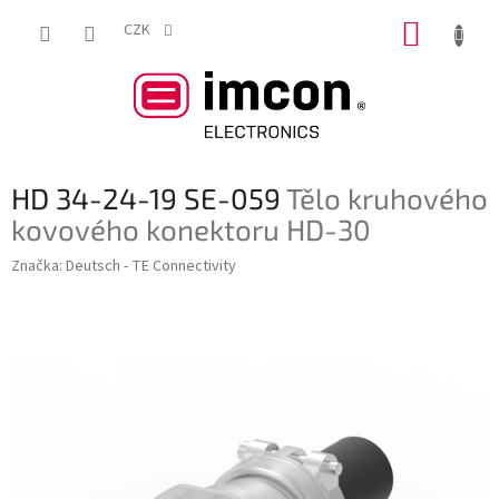
Přejít
NÁKUP
na
CZK
obsah
KOŠÍK
HD 34-24-19 SE-059
Tělo kruhového
kovového konektoru HD-30
Značka:
Deutsch - TE Connectivity