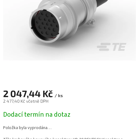
2 047,44 Kč
/ ks
2 477,40 Kč včetně DPH
Měrná
Dodací termín na dotaz
cena:
Položka byla vyprodána…