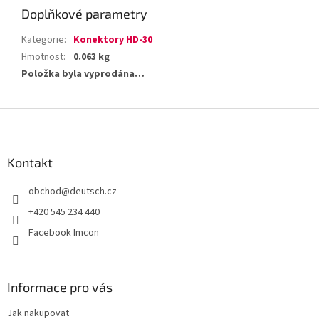
Doplňkové parametry
Kategorie
:
Konektory HD-30
Hmotnost
:
0.063 kg
Položka byla vyprodána…
Z
á
p
a
Kontakt
t
obchod
@
deutsch.cz
í
+420 545 234 440
Facebook Imcon
Informace pro vás
Jak nakupovat