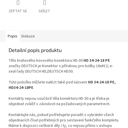
ZEPTAT SE
SDÍLET
Popis
Diskuze
Detailní popis produktu
Tělo kruhového kovového konektoru HD-30
HD 34-24-18 PE
značky DEUTSCH je Konektor s přírubou; pro kolíky 16x#12; e-
seal řady DEUTSCH HD,DEUTSCH HD30.
Tuto položku můžete nalézt také pod názvem
HD 34-24-18 PE,
HD34-24-18PE
.
Kontakty nejsou součástí těla konektoru HD-30 a je třeba je
objednat zvlášť v závislosti na požadovaných parametrech.
Kontaktujte nás, pokud potřebujete poradit s vybráním všech
objednacích čísel potřebných pro sestavení funkčního kompletu.
Máme k dispozici veškeré díly i ty, co nejsou přímo v eshopu