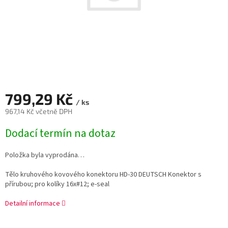
799,29 Kč
/ ks
967,14 Kč včetně DPH
Měrná
Dodací termín na dotaz
cena:
Položka byla vyprodána…
Tělo kruhového kovového konektoru HD-30 DEUTSCH Konektor s
přírubou; pro kolíky 16x#12; e-seal
Detailní informace