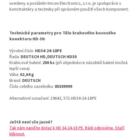
uvedeny a posláním Imcon Electronics, s.r.o. je spolupráce s
konstruktéry a techniky při správném použití všech komponent.
Technické parametry pro Tělo kruhového kovového
konektoru HD-30:
Výrobní číslo:
HD34-24-18PE
Řada:
DEUTSCH HD,DEUTSCH HD30
Krabicové balení:
200 ks
(při objednávce násobků balení možná
lepší cena)
Váha:
62,64 g
Brand:
DEUTSCH
Číslo celního sazebníku:
85389099
Alternativní označení: 19643, 571-HD34-24-18PE
Ještě není vše jasné?
Tak nám napište dotaz k HD 34-24-18 PE. Rádi odpovíme. Stačí
kliknout.