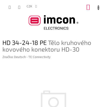
Přejít
NÁKUP
na
CZK
obsah
KOŠÍK
HD 34-24-18 PE
Tělo kruhového
kovového konektoru HD-30
Značka:
Deutsch - TE Connectivity