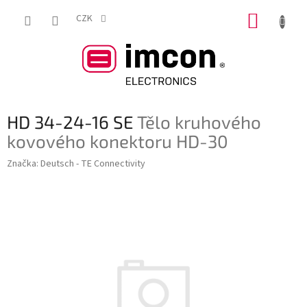
Přejít
NÁKUP
na
CZK
obsah
KOŠÍK
HD 34-24-16 SE
Tělo kruhového
kovového konektoru HD-30
Značka:
Deutsch - TE Connectivity