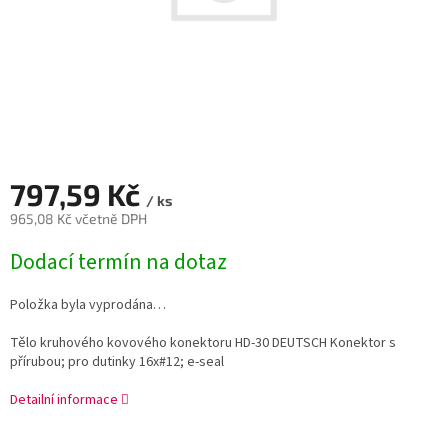
797,59 Kč
/ ks
965,08 Kč včetně DPH
Měrná
Dodací termín na dotaz
cena:
Položka byla vyprodána…
Tělo kruhového kovového konektoru HD-30 DEUTSCH Konektor s
přírubou; pro dutinky 16x#12; e-seal
Detailní informace