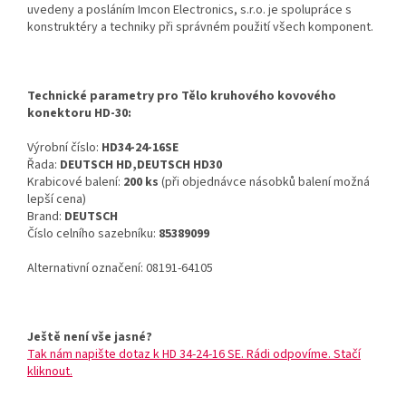
uvedeny a posláním Imcon Electronics, s.r.o. je spolupráce s
konstruktéry a techniky při správném použití všech komponent.
Technické parametry pro Tělo kruhového kovového
konektoru HD-30:
Výrobní číslo:
HD34-24-16SE
Řada:
DEUTSCH HD,DEUTSCH HD30
Krabicové balení:
200 ks
(při objednávce násobků balení možná
lepší cena)
Brand:
DEUTSCH
Číslo celního sazebníku:
85389099
Alternativní označení: 08191-64105
Ještě není vše jasné?
Tak nám napište dotaz k HD 34-24-16 SE. Rádi odpovíme. Stačí
kliknout.