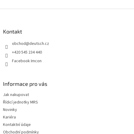
Z
á
p
a
Kontakt
t
obchod
@
deutsch.cz
í
+420 545 234 440
Facebook Imcon
Informace pro vás
Jak nakupovat
Řídicí jednotky MRS
Novinky
Kariéra
Kontaktní údaje
Obchodní podmínky