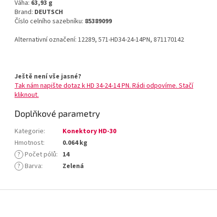
Váha:
63,93 g
Brand:
DEUTSCH
Číslo celního sazebníku:
85389099
Alternativní označení: 12289, 571-HD34-24-14PN, 871170142
Ještě není vše jasné?
Tak nám napište dotaz k HD 34-24-14 PN. Rádi odpovíme. Stačí
kliknout.
Doplňkové parametry
Kategorie
:
Konektory HD-30
Hmotnost
:
0.064 kg
?
Počet pólů
:
14
?
Barva
:
Zelená
Z
á
p