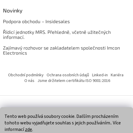
Novinky
Podpora obchodu – Insidesales
Řídicí jednotky MRS. Přehledně, včetně užitečných
informací.
Zajímavý rozhovor se zakladatelem společnosti Imcon
Electronics
Obchodní podmínky
Ochrana osobních údajů
Linked-in
Kariéra
O nás
Jsme držitelem certifikátu ISO 9001:2016
Vytvořil Shoptet
Tento web používá soubory cookie. Dalším procházením
tohoto webu vyjadřujete souhlas s jejich používáním.. Více
Copyright 2026
Imcon Electronics, s.r.o.
. Všechna práva
informací
zde
.