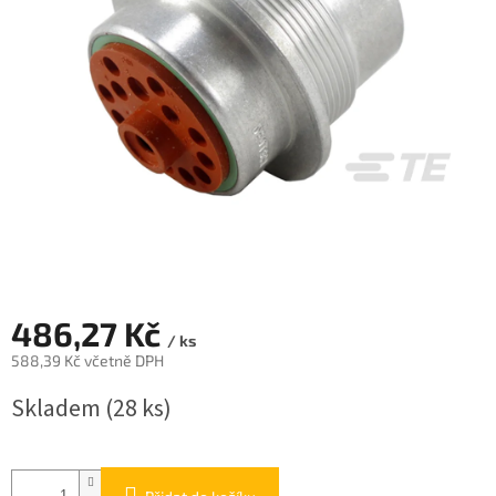
486,27 Kč
/ ks
588,39 Kč včetně DPH
Měrná
Skladem
(28 ks)
cena: