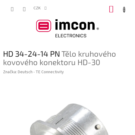
Přejít
NÁKUP
na
CZK
obsah
KOŠÍK
HD 34-24-14 PN
Tělo kruhového
kovového konektoru HD-30
Značka:
Deutsch - TE Connectivity