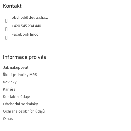
a
Kontakt
t
obchod
@
deutsch.cz
í
+420 545 234 440
Facebook Imcon
Informace pro vás
Jak nakupovat
Řídicí jednotky MRS
Novinky
Kariéra
Kontaktní údaje
Obchodní podmínky
Ochrana osobních údajů
O nás