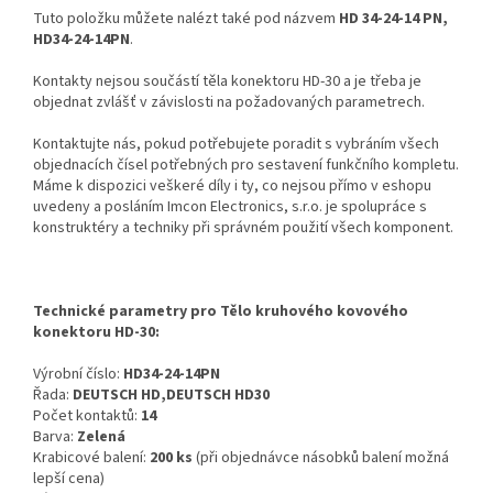
Tuto položku můžete nalézt také pod názvem
HD 34-24-14 PN,
HD34-24-14PN
.
Kontakty nejsou součástí těla konektoru HD-30 a je třeba je
objednat zvlášť v závislosti na požadovaných parametrech.
Kontaktujte nás, pokud potřebujete poradit s vybráním všech
objednacích čísel potřebných pro sestavení funkčního kompletu.
Máme k dispozici veškeré díly i ty, co nejsou přímo v eshopu
uvedeny a posláním Imcon Electronics, s.r.o. je spolupráce s
konstruktéry a techniky při správném použití všech komponent.
Technické parametry pro Tělo kruhového kovového
konektoru HD-30:
Výrobní číslo:
HD34-24-14PN
Řada:
DEUTSCH HD,DEUTSCH HD30
Počet kontaktů:
14
Barva:
Zelená
Krabicové balení:
200 ks
(při objednávce násobků balení možná
lepší cena)