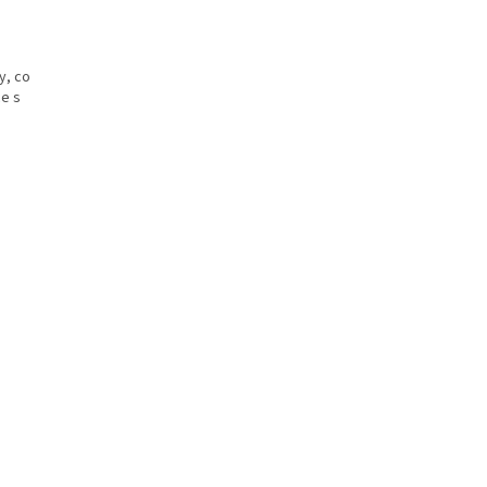
y, co
ce s