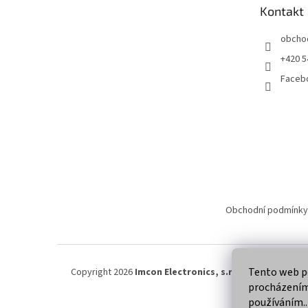
t
Kontakt
í
obcho
+420 5
Faceb
Obchodní podmínky
Tento web po
Copyright 2026
Imcon Electronics, s.r.o.
. Všechna práva
procházením 
používáním..