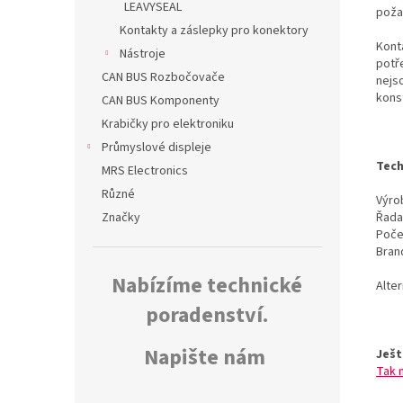
LEAVYSEAL
poža
Kontakty a záslepky pro konektory
Kont
Nástroje
potř
CAN BUS Rozbočovače
nejs
kons
CAN BUS Komponenty
Krabičky pro elektroniku
Průmyslové displeje
Tech
MRS Electronics
Různé
Výrob
Řada
Značky
Poče
Bran
Nabízíme technické
Alte
poradenství.
Napište nám
Ješt
Tak 