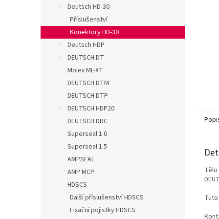
n
Deutsch HD-30
e
Příslušenství
l
Konektory HD-30
Deutsch HDP
DEUTSCH DT
Molex ML-XT
DEUTSCH DTM
DEUTSCH DTP
DEUTSCH HDP20
Popi
DEUTSCH DRC
Superseal 1.0
Superseal 1.5
Det
AMPSEAL
Tělo
AMP MCP
DEUT
HDSCS
Další příslušenství HDSCS
Tuto
Fixační pojistky HDSCS
Konta