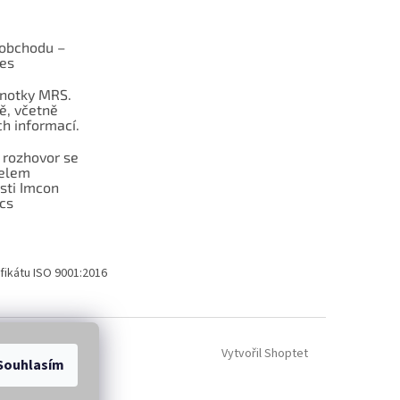
obchodu –
les
dnotky MRS.
ě, včetně
h informací.
 rozhovor se
telem
sti Imcon
cs
fikátu ISO 9001:2016
Vytvořil Shoptet
Souhlasím