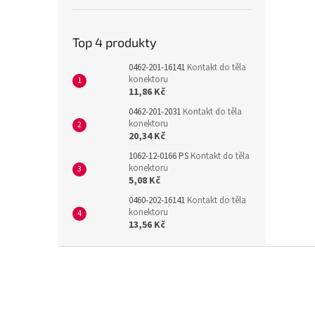
Top 4 produkty
0462-201-16141
Kontakt do těla
konektoru
11,86 Kč
0462-201-2031
Kontakt do těla
konektoru
20,34 Kč
1062-12-0166 PS
Kontakt do těla
konektoru
5,08 Kč
0460-202-16141
Kontakt do těla
konektoru
13,56 Kč
Z
á
p
a