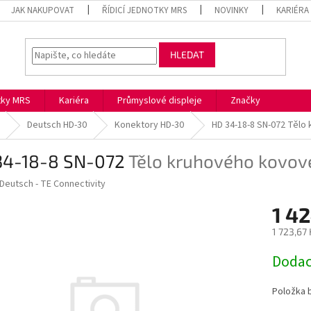
JAK NAKUPOVAT
ŘÍDICÍ JEDNOTKY MRS
NOVINKY
KARIÉRA
HLEDAT
otky MRS
Kariéra
Průmyslové displeje
Značky
Deutsch HD-30
Konektory HD-30
HD 34-18-8 SN-072
Tělo 
34-18-8 SN-072
Tělo kruhového kovov
Deutsch - TE Connectivity
1 4
1 723,67
Měrná
Dodac
cena:
Položka 