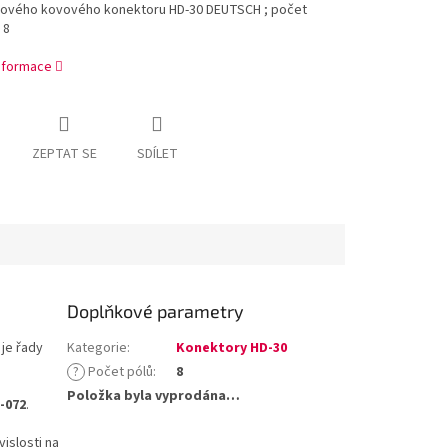
hového kovového konektoru HD-30 DEUTSCH ; počet
 8
informace
ZEPTAT SE
SDÍLET
Doplňkové parametry
je řady
Kategorie
:
Konektory HD-30
?
Počet pólů
:
8
Položka byla vyprodána…
-072
.
islosti na