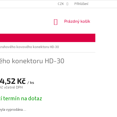
KONTAKTNÍ ÚDAJE
OBCHODNÍ PODMÍNKY
CZK
Přihlášení
OCHRANA OSOBNÍ
NÁKUPNÍ
Prázdný košík
KOŠÍK
kruhového kovového konektoru HD-30
ého konektoru HD-30
24,52 Kč
/ ks
 Kč včetně DPH
í termín na dotaz
byla vyprodána…