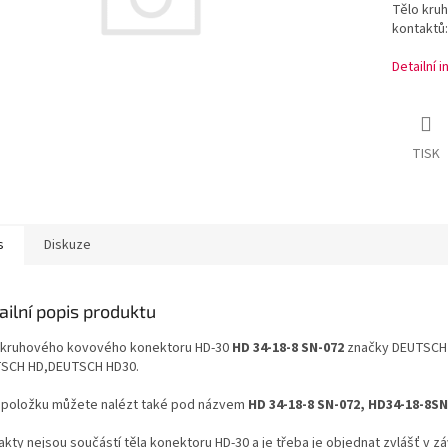
Tělo kru
kontaktů:
Detailní 
TISK
s
Diskuze
ailní popis produktu
 kruhového kovového konektoru HD-30
HD 34-18-8 SN-072
značky DEUTSCH 
SCH HD,DEUTSCH HD30.
 položku můžete nalézt také pod názvem
HD 34-18-8 SN-072, HD34-18-8SN
kty nejsou součástí těla konektoru HD-30 a je třeba je objednat zvlášť v záv