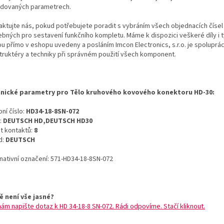
dovaných parametrech.
aktujte nás, pokud potřebujete poradit s vybráním všech objednacích čísel
ebných pro sestavení funkčního kompletu. Máme k dispozici veškeré díly i t
ou přímo v eshopu uvedeny a posláním Imcon Electronics, s.r.o. je spoluprá
truktéry a techniky při správném použití všech komponent.
nické parametry pro Tělo kruhového kovového konektoru HD-30:
ní číslo:
HD34-18-8SN-072
:
DEUTSCH HD,DEUTSCH HD30
t kontaktů:
8
d:
DEUTSCH
rnativní označení: 571-HD34-18-8SN-072
ě není vše jasné?
nám napište dotaz k HD 34-18-8 SN-072. Rádi odpovíme. Stačí kliknout.