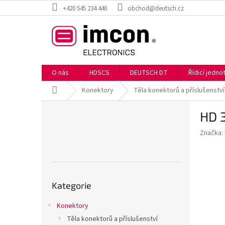
Přejít
+420 545 234 440
obchod@deutsch.cz
na
obsah
O nás
HDSCS
DEUTSCH DT
Řídicí jedn
Domů
Konektory
Těla konektorů a příslušenství
P
HD 
o
s
Značka:
t
r
a
n
Přeskočit
n
Kategorie
kategorie
í
p
Konektory
a
Těla konektorů a příslušenství