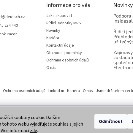
Informace pro vás
Novinky
Jak nakupovat
Podpora 
d
@
deutsch.cz
Insidesa
Řídicí jednotky MRS
45 234 440
Novinky
Řídicí je
ook Imcon
Přehledn
Kariéra
užitečnýc
Kontaktní údaje
Zajímavý
Obchodní podmínky
zaklada
Ochrana osobních údajů
společno
Electroni
O nás
Ochrana osobních údajů
Linked-in
Kariéra
O nás
Jsme držitelem certi
užívá soubory cookie. Dalším
 vyhrazena.
Odmítnout
tohoto webu vyjadřujete souhlas s jejich
 Více informací
zde
.