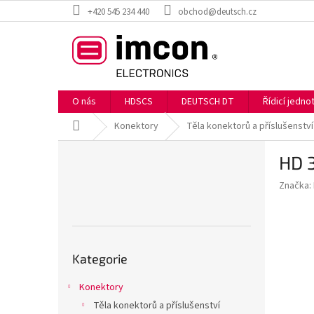
Přejít
+420 545 234 440
obchod@deutsch.cz
na
obsah
O nás
HDSCS
DEUTSCH DT
Řídicí jedn
Domů
Konektory
Těla konektorů a příslušenství
P
HD 
o
s
Značka:
t
r
a
n
Přeskočit
n
Kategorie
kategorie
í
p
Konektory
a
Těla konektorů a příslušenství