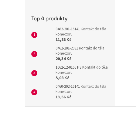
Top 4 produkty
0462-201-16141
Kontakt do těla
konektoru
11,86 Kč
0462-201-2031
Kontakt do těla
konektoru
20,34 Kč
1062-12-0166 PS
Kontakt do těla
konektoru
5,08 Kč
0460-202-16141
Kontakt do těla
konektoru
13,56 Kč
Z
á
p
a