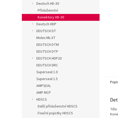
n
Deutsch HD-30
e
Příslušenství
l
Konektory HD-30
Deutsch HDP
DEUTSCH DT
Molex ML-XT
DEUTSCH DTM
DEUTSCH DTP
DEUTSCH HDP20
DEUTSCH DRC
Superseal 1.0
Superseal 1.5
Popi
AMPSEAL
AMP MCP
Det
HDSCS
Další příslušenství HDSCS
Tělo
Fixační pojistky HDSCS
Kone