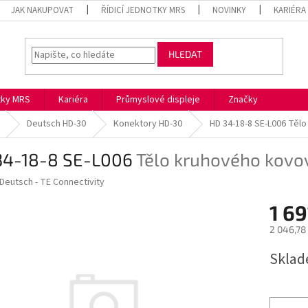
JAK NAKUPOVAT
ŘÍDICÍ JEDNOTKY MRS
NOVINKY
KARIÉRA
HLEDAT
otky MRS
Kariéra
Průmyslové displeje
Značky
Deutsch HD-30
Konektory HD-30
HD 34-18-8 SE-L006
Tělo
34-18-8 SE-L006
Tělo kruhového kovo
Deutsch - TE Connectivity
1 69
2 046,78
Měrná
Skla
cena: