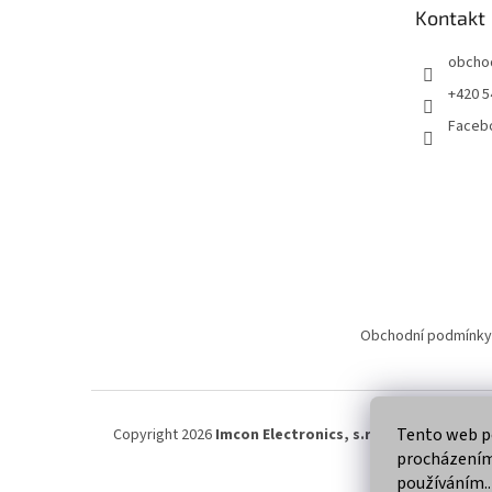
t
Kontakt
í
obcho
+420 5
Faceb
Obchodní podmínky
Tento web po
Copyright 2026
Imcon Electronics, s.r.o.
. Všechna práva
procházením 
používáním..