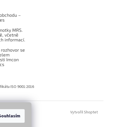
obchodu –
les
dnotky MRS.
ě, včetně
h informací.
 rozhovor se
telem
sti Imcon
cs
fikátu ISO 9001:2016
Vytvořil Shoptet
Souhlasím