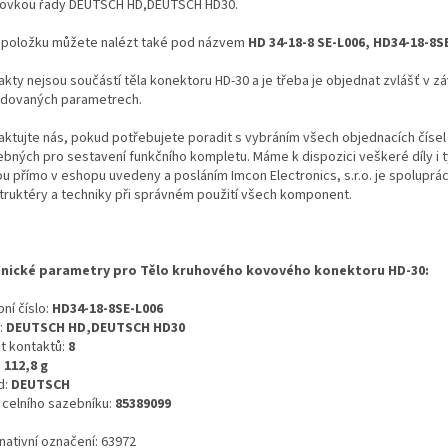
ovkou řady DEUTSCH HD,DEUTSCH HD30.
 položku můžete nalézt také pod názvem
HD 34-18-8 SE-L006, HD34-18-8S
kty nejsou součástí těla konektoru HD-30 a je třeba je objednat zvlášť v záv
dovaných parametrech.
aktujte nás, pokud potřebujete poradit s vybráním všech objednacích čísel
ebných pro sestavení funkčního kompletu. Máme k dispozici veškeré díly i t
ou přímo v eshopu uvedeny a posláním Imcon Electronics, s.r.o. je spoluprá
truktéry a techniky při správném použití všech komponent.
nické parametry pro Tělo kruhového kovového konektoru HD-30:
ní číslo:
HD34-18-8SE-L006
:
DEUTSCH HD,DEUTSCH HD30
t kontaktů:
8
:
112,8 g
d:
DEUTSCH
o celního sazebníku:
85389099
nativní označení: 63972