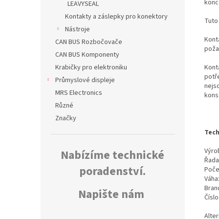
konc
LEAVYSEAL
Kontakty a záslepky pro konektory
Tuto
Nástroje
Konta
CAN BUS Rozbočovače
poža
CAN BUS Komponenty
Kont
Krabičky pro elektroniku
potř
Průmyslové displeje
nejs
MRS Electronics
kons
Různé
Značky
Tech
Výrob
Nabízíme technické
Řada
poradenství.
Poče
Váha
Bran
Napište nám
Čísl
Alter