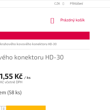
KONTAKTNÍ ÚDAJE
OBCHODNÍ PODMÍNKY
CZK
Přihlášení
OCHRANA OSOBNÍ
NÁKUPNÍ
Prázdný košík
KOŠÍK
 kruhového kovového konektoru HD-30
vého konektoru HD-30
1,55 Kč
/ ks
 Kč včetně DPH
dem
(58 ks)