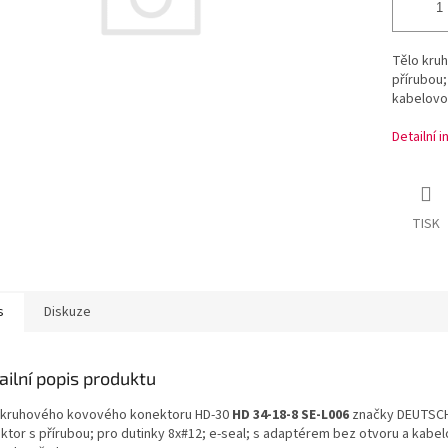
Tělo kru
přírubou;
kabelovo
Detailní 
TISK
s
Diskuze
ailní popis produktu
 kruhového kovového konektoru HD-30
HD 34-18-8 SE-L006
značky DEUTSCH
ktor s přírubou; pro dutinky 8x#12; e-seal; s adaptérem bez otvoru a kabe