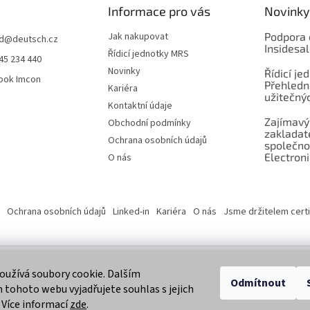
Informace pro vás
Novinky
Jak nakupovat
Podpora 
d
@
deutsch.cz
Insidesa
Řídicí jednotky MRS
45 234 440
Novinky
Řídicí je
ook Imcon
Přehledn
Kariéra
užitečnýc
Kontaktní údaje
Zajímavý
Obchodní podmínky
zaklada
Ochrana osobních údajů
společno
Electroni
O nás
Ochrana osobních údajů
Linked-in
Kariéra
O nás
Jsme držitelem certi
užívá soubory cookie. Dalším
 vyhrazena.
Odmítnout
tohoto webu vyjadřujete souhlas s jejich
 Více informací
zde
.