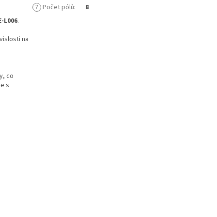
?
Počet pólů
:
8
E-L006
.
islosti na
y, co
ce s