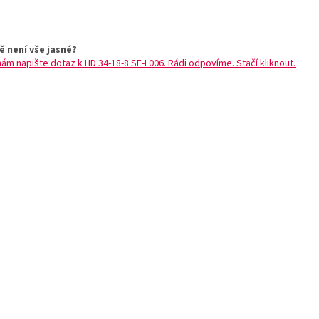
ě není vše jasné?
nám napište dotaz k HD 34-18-8 SE-L006. Rádi odpovíme. Stačí kliknout.