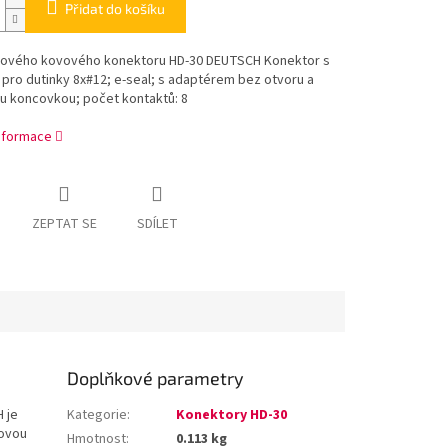
Přidat do košíku
hového kovového konektoru HD-30 DEUTSCH Konektor s
 pro dutinky 8x#12; e-seal; s adaptérem bez otvoru a
u koncovkou; počet kontaktů: 8
informace
ZEPTAT SE
SDÍLET
Doplňkové parametry
 je
Kategorie
:
Konektory HD-30
lovou
Hmotnost
:
0.113 kg