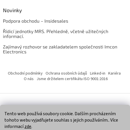
Novinky
Podpora obchodu – Insidesales
Řídicí jednotky MRS. Přehledně, včetně užitečných
informací.
Zajímavý rozhovor se zakladatelem společnosti Imcon
Electronics
Obchodní podmínky
Ochrana osobních údajů
Linked-in
Kariéra
O nás
Jsme držitelem certifikátu ISO 9001:2016
Vytvořil Shoptet
Tento web používá soubory cookie. Dalším procházením
tohoto webu vyjadřujete souhlas s jejich používáním.. Více
Copyright 2026
Imcon Electronics, s.r.o.
. Všechna práva
informací
zde
.