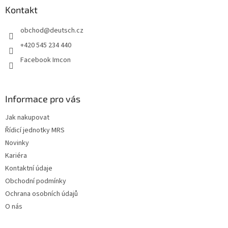
a
Kontakt
t
obchod
@
deutsch.cz
í
+420 545 234 440
Facebook Imcon
Informace pro vás
Jak nakupovat
Řídicí jednotky MRS
Novinky
Kariéra
Kontaktní údaje
Obchodní podmínky
Ochrana osobních údajů
O nás