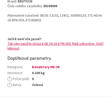
Brand:
DEUTSCH
Číslo celního sazebníku:
85389099
Alternativní označení: 08191-13102, 13452, 300000229, 571-HD34-
18-8PN-059, 871060803
Ještě není vše jasné?
Tak nám napište dotaz k HD 34-18-8 PN-059. Rádi odpovíme. Stačí
kliknout.
Doplňkové parametry
Kategorie
:
Konektory HD-30
Hmotnost
:
0.109 kg
?
Počet pólů
:
8
?
Barva
:
Zelená
Z
á
p