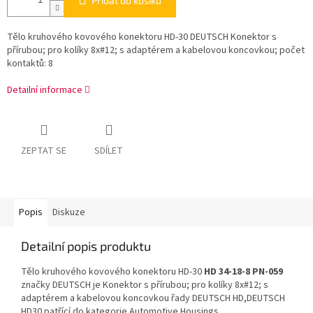
Přidat do košíku
Tělo kruhového kovového konektoru HD-30 DEUTSCH Konektor s
přírubou; pro kolíky 8x#12; s adaptérem a kabelovou koncovkou; počet
kontaktů: 8
Detailní informace
ZEPTAT SE
SDÍLET
Popis
Diskuze
Detailní popis produktu
Tělo kruhového kovového konektoru HD-30
HD 34-18-8 PN-059
značky DEUTSCH je Konektor s přírubou; pro kolíky 8x#12; s
adaptérem a kabelovou koncovkou řady DEUTSCH HD,DEUTSCH
HD30 patřící do kategorie Automotive Housings.