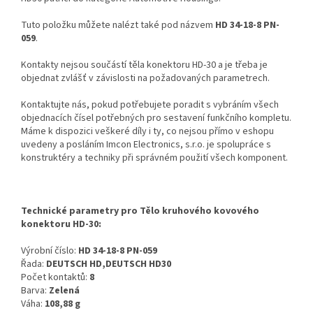
Tuto položku můžete nalézt také pod názvem
HD 34-18-8 PN-
059
.
Kontakty nejsou součástí těla konektoru HD-30 a je třeba je
objednat zvlášť v závislosti na požadovaných parametrech.
Kontaktujte nás, pokud potřebujete poradit s vybráním všech
objednacích čísel potřebných pro sestavení funkčního kompletu.
Máme k dispozici veškeré díly i ty, co nejsou přímo v eshopu
uvedeny a posláním Imcon Electronics, s.r.o. je spolupráce s
konstruktéry a techniky při správném použití všech komponent.
Technické parametry pro Tělo kruhového kovového
konektoru HD-30:
Výrobní číslo:
HD 34-18-8 PN-059
Řada:
DEUTSCH HD,DEUTSCH HD30
Počet kontaktů:
8
Barva:
Zelená
Váha:
108,88 g