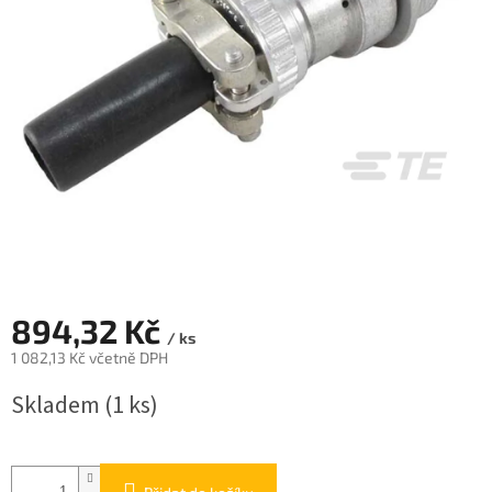
894,32 Kč
/ ks
1 082,13 Kč včetně DPH
Měrná
Skladem
(1 ks)
cena: