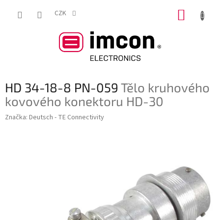
Přejít
NÁKUP
na
CZK
obsah
KOŠÍK
HD 34-18-8 PN-059
Tělo kruhového
kovového konektoru HD-30
Značka:
Deutsch - TE Connectivity