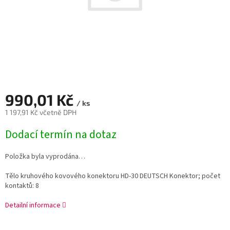
990,01 Kč
/ ks
1 197,91 Kč včetně DPH
Měrná
Dodací termín na dotaz
cena:
Položka byla vyprodána…
Tělo kruhového kovového konektoru HD-30 DEUTSCH Konektor; počet
kontaktů: 8
Detailní informace