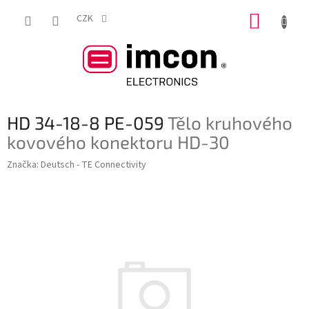
Přejít
NÁKUP
na
CZK
obsah
KOŠÍK
HD 34-18-8 PE-059
Tělo kruhového
kovového konektoru HD-30
Značka:
Deutsch - TE Connectivity