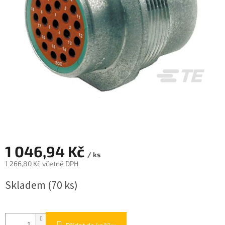
1 046,94 Kč
/ ks
1 266,80 Kč včetně DPH
Měrná
Skladem
(70 ks)
cena: