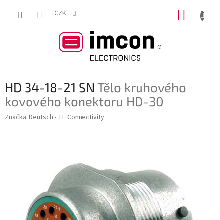
Přejít
NÁKUP
na
CZK
obsah
KOŠÍK
HD 34-18-21 SN
Tělo kruhového
kovového konektoru HD-30
Značka:
Deutsch - TE Connectivity