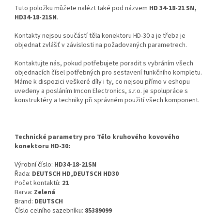
Tuto položku můžete nalézt také pod názvem
HD 34-18-21 SN,
HD34-18-21SN
.
Kontakty nejsou součástí těla konektoru HD-30 a je třeba je
objednat zvlášť v závislosti na požadovaných parametrech.
Kontaktujte nás, pokud potřebujete poradit s vybráním všech
objednacích čísel potřebných pro sestavení funkčního kompletu.
Máme k dispozici veškeré díly i ty, co nejsou přímo v eshopu
uvedeny a posláním Imcon Electronics, s.r.o. je spolupráce s
konstruktéry a techniky při správném použití všech komponent.
Technické parametry pro Tělo kruhového kovového
konektoru HD-30:
Výrobní číslo:
HD34-18-21SN
Řada:
DEUTSCH HD,DEUTSCH HD30
Počet kontaktů:
21
Barva:
Zelená
Brand:
DEUTSCH
Číslo celního sazebníku:
85389099