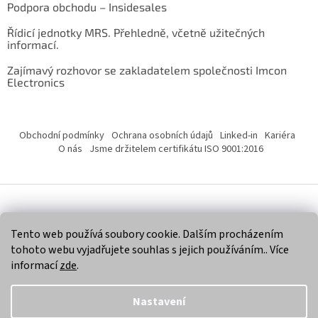
Podpora obchodu – Insidesales
Řídicí jednotky MRS. Přehledně, včetně užitečných
informací.
Zajímavý rozhovor se zakladatelem společnosti Imcon
Electronics
Obchodní podmínky
Ochrana osobních údajů
Linked-in
Kariéra
O nás
Jsme držitelem certifikátu ISO 9001:2016
Vytvořil Shoptet
Tento web používá soubory cookie. Dalším procházením
tohoto webu vyjadřujete souhlas s jejich používáním.. Více
Copyright 2026
Imcon Electronics, s.r.o.
. Všechna práva
informací
zde
.
vyhrazena.
Nastavení