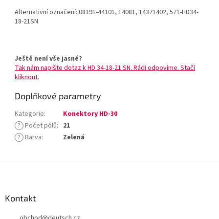
Alternativní označení: 08191-44101, 14081, 14371402, 571-HD34-
18-21SN
Ještě není vše jasné?
Tak nám napište dotaz k HD 34-18-21 SN. Rádi odpovíme. Stačí
kliknout.
Doplňkové parametry
Kategorie
:
Konektory HD-30
?
Počet pólů
:
21
?
Barva
:
Zelená
Z
á
p
a
Kontakt
t
obchod
@
deutsch.cz