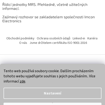
Řídicí jednotky MRS. Přehledně, včetně užitečných
informací.
Zajímavý rozhovor se zakladatelem společnosti Imcon
Electronics
Obchodní podmínky
Ochrana osobních údajů
Linked-in
Kariéra
O nás
Jsme držitelem certifikátu ISO 9001:2016
Vytvořil Shoptet
Tento web používá soubory cookie. Dalším procházením
tohoto webu vyjadřujete souhlas s jejich používáním.. Více
Copyright 2026
Imcon Electronics, s.r.o.
. Všechna práva
informací
zde
.
vyhrazena.
Nastavení