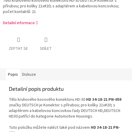
Tělo kruhového kovového konektoru HD-30 DEUTSCH Konektor s
přírubou; pro kolíky 21x#20; s adaptérem a kabelovou koncovkou;
počet kontaktů: 21
Detailní informace
ZEPTAT SE
SDÍLET
Popis
Diskuze
Detailní popis produktu
Tělo kruhového kovového konektoru HD-30
HD 34-18-21 PN-059
značky DEUTSCH je Konektor s přírubou; pro kolíky 21x#20; s
adaptérem a kabelovou koncovkou řady DEUTSCH HD,DEUTSCH
HD30 patřící do kategorie Automotive Housings.
Tuto položku můžete nalézt také pod názvem
HD 34-18-21 PN-