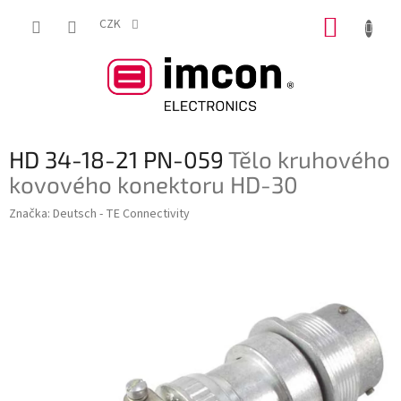
Přejít
NÁKUP
na
CZK
obsah
KOŠÍK
HD 34-18-21 PN-059
Tělo kruhového
kovového konektoru HD-30
Značka:
Deutsch - TE Connectivity