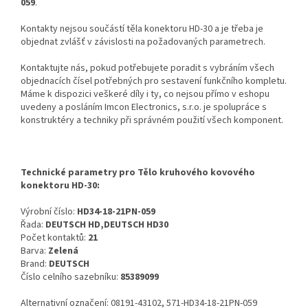
059
.
Kontakty nejsou součástí těla konektoru HD-30 a je třeba je
objednat zvlášť v závislosti na požadovaných parametrech.
Kontaktujte nás, pokud potřebujete poradit s vybráním všech
objednacích čísel potřebných pro sestavení funkčního kompletu.
Máme k dispozici veškeré díly i ty, co nejsou přímo v eshopu
uvedeny a posláním Imcon Electronics, s.r.o. je spolupráce s
konstruktéry a techniky při správném použití všech komponent.
Technické parametry pro Tělo kruhového kovového
konektoru HD-30:
Výrobní číslo:
HD34-18-21PN-059
Řada:
DEUTSCH HD,DEUTSCH HD30
Počet kontaktů:
21
Barva:
Zelená
Brand:
DEUTSCH
Číslo celního sazebníku:
85389099
Alternativní označení: 08191-43102, 571-HD34-18-21PN-059