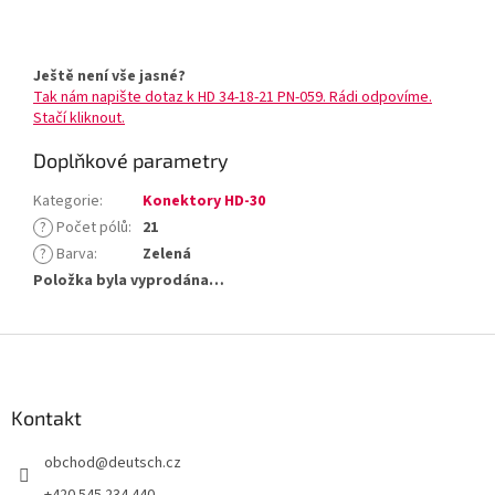
Ještě není vše jasné?
Tak nám napište dotaz k HD 34-18-21 PN-059. Rádi odpovíme.
Stačí kliknout.
Doplňkové parametry
Kategorie
:
Konektory HD-30
?
Počet pólů
:
21
?
Barva
:
Zelená
Položka byla vyprodána…
Z
á
p
a
Kontakt
t
obchod
@
deutsch.cz
í