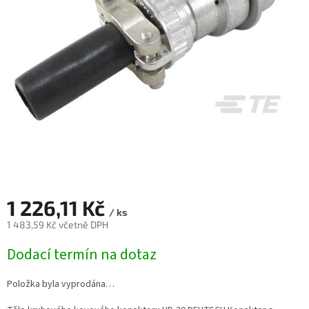
1 226,11 Kč
/ ks
1 483,59 Kč včetně DPH
Měrná
Dodací termín na dotaz
cena:
Položka byla vyprodána…