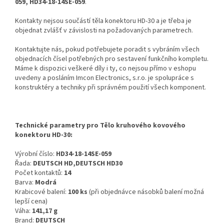
059, HD34-18-14SE-059
.
Kontakty nejsou součástí těla konektoru HD-30 a je třeba je
objednat zvlášť v závislosti na požadovaných parametrech.
Kontaktujte nás, pokud potřebujete poradit s vybráním všech
objednacích čísel potřebných pro sestavení funkčního kompletu.
Máme k dispozici veškeré díly i ty, co nejsou přímo v eshopu
uvedeny a posláním Imcon Electronics, s.r.o. je spolupráce s
konstruktéry a techniky při správném použití všech komponent.
Technické parametry pro Tělo kruhového kovového
konektoru HD-30:
Výrobní číslo:
HD34-18-14SE-059
Řada:
DEUTSCH HD,DEUTSCH HD30
Počet kontaktů:
14
Barva:
Modrá
Krabicové balení:
100 ks
(při objednávce násobků balení možná
lepší cena)
Váha:
141,17 g
Brand:
DEUTSCH