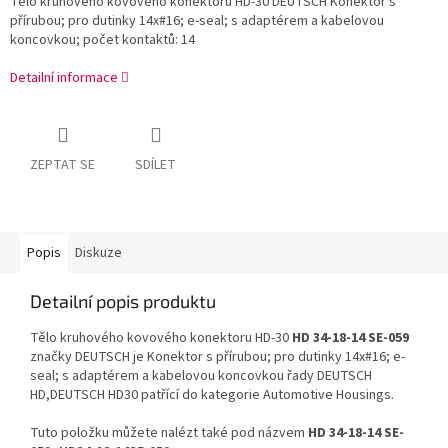
Tělo kruhového kovového konektoru HD-30 DEUTSCH Konektor s
přírubou; pro dutinky 14x#16; e-seal; s adaptérem a kabelovou
koncovkou; počet kontaktů: 14
Detailní informace
ZEPTAT SE
SDÍLET
Popis
Diskuze
Detailní popis produktu
Tělo kruhového kovového konektoru HD-30
HD 34-18-14 SE-059
značky DEUTSCH je Konektor s přírubou; pro dutinky 14x#16; e-
seal; s adaptérem a kabelovou koncovkou řady DEUTSCH
HD,DEUTSCH HD30 patřící do kategorie Automotive Housings.
Tuto položku můžete nalézt také pod názvem
HD 34-18-14 SE-