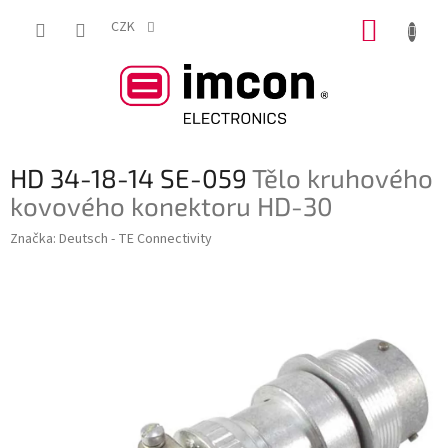
Přejít
NÁKUP
na
CZK
obsah
KOŠÍK
HD 34-18-14 SE-059
Tělo kruhového
kovového konektoru HD-30
Značka:
Deutsch - TE Connectivity