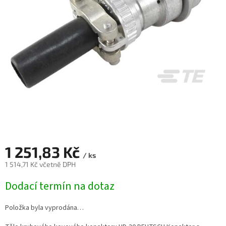
1 251,83 Kč
/ ks
1 514,71 Kč včetně DPH
Měrná
Dodací termín na dotaz
cena:
Položka byla vyprodána…