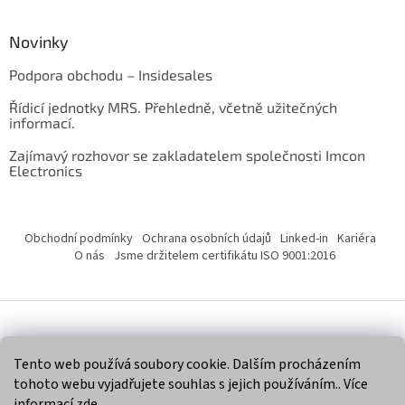
Novinky
Podpora obchodu – Insidesales
Řídicí jednotky MRS. Přehledně, včetně užitečných
informací.
Zajímavý rozhovor se zakladatelem společnosti Imcon
Electronics
Obchodní podmínky
Ochrana osobních údajů
Linked-in
Kariéra
O nás
Jsme držitelem certifikátu ISO 9001:2016
Vytvořil Shoptet
Tento web používá soubory cookie. Dalším procházením
tohoto webu vyjadřujete souhlas s jejich používáním.. Více
Copyright 2026
Imcon Electronics, s.r.o.
. Všechna práva
informací
zde
.