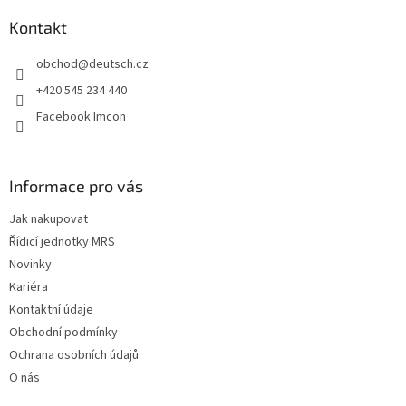
p
a
Kontakt
t
obchod
@
deutsch.cz
í
+420 545 234 440
Facebook Imcon
Informace pro vás
Jak nakupovat
Řídicí jednotky MRS
Novinky
Kariéra
Kontaktní údaje
Obchodní podmínky
Ochrana osobních údajů
O nás