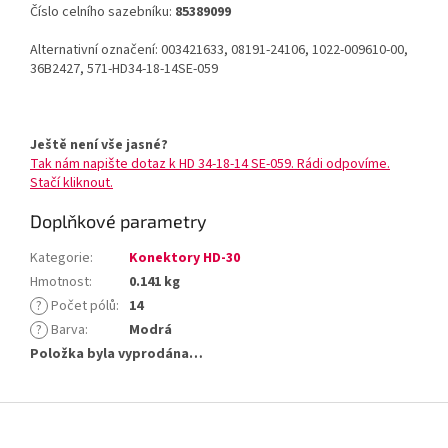
Číslo celního sazebníku:
85389099
Alternativní označení: 003421633, 08191-24106, 1022-009610-00,
36B2427, 571-HD34-18-14SE-059
Ještě není vše jasné?
Tak nám napište dotaz k HD 34-18-14 SE-059. Rádi odpovíme.
Stačí kliknout.
Doplňkové parametry
Kategorie
:
Konektory HD-30
Hmotnost
:
0.141 kg
?
Počet pólů
:
14
?
Barva
:
Modrá
Položka byla vyprodána…
Z
á