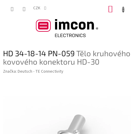
Přejít
NÁKUP
na
CZK
obsah
KOŠÍK
HD 34-18-14 PN-059
Tělo kruhového
kovového konektoru HD-30
Značka:
Deutsch - TE Connectivity