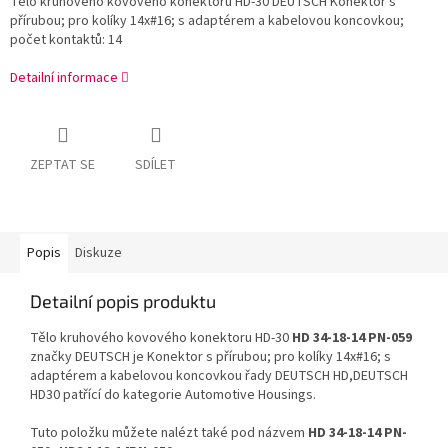
Tělo kruhového kovového konektoru HD-30 DEUTSCH Konektor s
přírubou; pro kolíky 14x#16; s adaptérem a kabelovou koncovkou;
počet kontaktů: 14
Detailní informace
ZEPTAT SE
SDÍLET
Popis
Diskuze
Detailní popis produktu
Tělo kruhového kovového konektoru HD-30
HD 34-18-14 PN-059
značky DEUTSCH je Konektor s přírubou; pro kolíky 14x#16; s
adaptérem a kabelovou koncovkou řady DEUTSCH HD,DEUTSCH
HD30 patřící do kategorie Automotive Housings.
Tuto položku můžete nalézt také pod názvem
HD 34-18-14 PN-