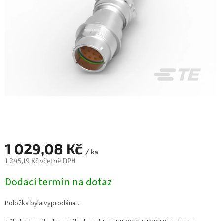
1 029,08 Kč
/ ks
1 245,19 Kč včetně DPH
Měrná
Dodací termín na dotaz
cena:
Položka byla vyprodána…