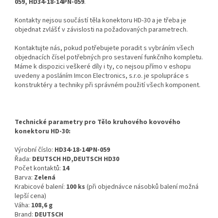
059, HD34-18-14PN-059
.
Kontakty nejsou součástí těla konektoru HD-30 a je třeba je
objednat zvlášť v závislosti na požadovaných parametrech.
Kontaktujte nás, pokud potřebujete poradit s vybráním všech
objednacích čísel potřebných pro sestavení funkčního kompletu.
Máme k dispozici veškeré díly i ty, co nejsou přímo v eshopu
uvedeny a posláním Imcon Electronics, s.r.o. je spolupráce s
konstruktéry a techniky při správném použití všech komponent.
Technické parametry pro Tělo kruhového kovového
konektoru HD-30:
Výrobní číslo:
HD34-18-14PN-059
Řada:
DEUTSCH HD,DEUTSCH HD30
Počet kontaktů:
14
Barva:
Zelená
Krabicové balení:
100 ks
(při objednávce násobků balení možná
lepší cena)
Váha:
108,6 g
Brand:
DEUTSCH