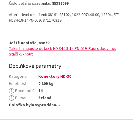
Číslo celního sazebníku:
85389099
Alternativní označení: 08191-23102, 1022-007446-00, 12804, 571-
HD34-18-14PN-059, 871170319
Ještě není vše jasné?
Tak nám napište dotaz k HD 34-18-14 PN-059. Rádi odpovíme.
Stačí kliknout.
Doplňkové parametry
Kategorie
:
Konektory HD-30
Hmotnost
:
0.109 kg
?
Počet pólů
:
14
?
Barva
:
Zelená
Položka byla vyprodána…
Z
á