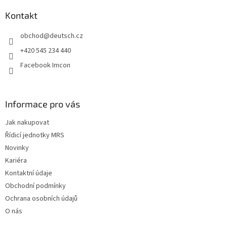
p
a
Kontakt
t
obchod
@
deutsch.cz
í
+420 545 234 440
Facebook Imcon
Informace pro vás
Jak nakupovat
Řídicí jednotky MRS
Novinky
Kariéra
Kontaktní údaje
Obchodní podmínky
Ochrana osobních údajů
O nás