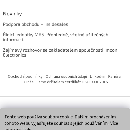
Novinky
Podpora obchodu – Insidesales
Řídicí jednotky MRS. Přehledně, včetně užitečných
informací.
Zajímavý rozhovor se zakladatelem společnosti Imcon
Electronics
Obchodní podmínky
Ochrana osobních údajů
Linked-in
Kariéra
O nás
Jsme držitelem certifikátu ISO 9001:2016
Vytvořil Shoptet
Tento web používá soubory cookie. Dalším procházením
tohoto webu vyjadřujete souhlas s jejich používáním.. Více
Copyright 2026
Imcon Electronics, s.r.o.
. Všechna práva
informací
zde
.