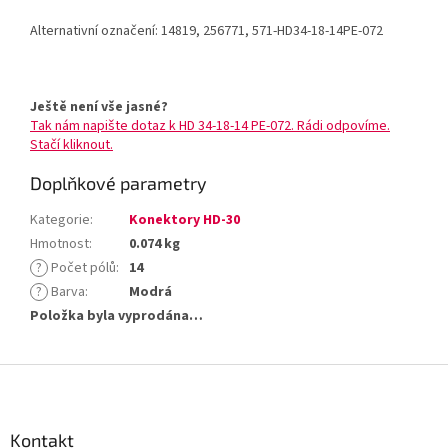
Alternativní označení: 14819, 256771, 571-HD34-18-14PE-072
Ještě není vše jasné?
Tak nám napište dotaz k HD 34-18-14 PE-072. Rádi odpovíme.
Stačí kliknout.
Doplňkové parametry
Kategorie
:
Konektory HD-30
Hmotnost
:
0.074 kg
?
Počet pólů
:
14
?
Barva
:
Modrá
Položka byla vyprodána…
Z
á
p
a
Kontakt