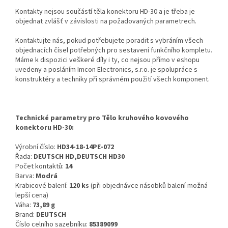
Kontakty nejsou součástí těla konektoru HD-30 a je třeba je
objednat zvlášť v závislosti na požadovaných parametrech.
Kontaktujte nás, pokud potřebujete poradit s vybráním všech
objednacích čísel potřebných pro sestavení funkčního kompletu.
Máme k dispozici veškeré díly i ty, co nejsou přímo v eshopu
uvedeny a posláním Imcon Electronics, s.r.o. je spolupráce s
konstruktéry a techniky při správném použití všech komponent.
Technické parametry pro Tělo kruhového kovového
konektoru HD-30:
Výrobní číslo:
HD34-18-14PE-072
Řada:
DEUTSCH HD,DEUTSCH HD30
Počet kontaktů:
14
Barva:
Modrá
Krabicové balení:
120 ks
(při objednávce násobků balení možná
lepší cena)
Váha:
73,89 g
Brand:
DEUTSCH
Číslo celního sazebníku:
85389099