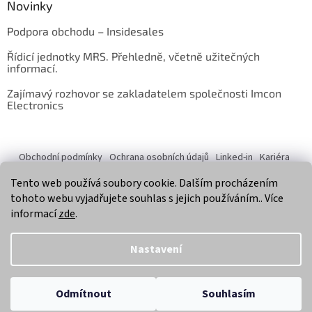
Novinky
Podpora obchodu – Insidesales
Řídicí jednotky MRS. Přehledně, včetně užitečných
informací.
Zajímavý rozhovor se zakladatelem společnosti Imcon
Electronics
Obchodní podmínky
Ochrana osobních údajů
Linked-in
Kariéra
O nás
Jsme držitelem certifikátu ISO 9001:2016
Tento web používá soubory cookie. Dalším procházením
tohoto webu vyjadřujete souhlas s jejich používáním.. Více
informací
zde
.
Vytvořil Shoptet
Nastavení
Copyright 2026
Imcon Electronics, s.r.o.
. Všechna práva
Odmítnout
Souhlasím
vyhrazena.