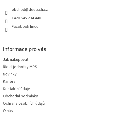
t
obchod
@
deutsch.cz
í
+420 545 234 440
Facebook Imcon
Informace pro vás
Jak nakupovat
Řídicí jednotky MRS
Novinky
Kariéra
Kontaktní údaje
Obchodní podmínky
Ochrana osobních údajů
O nás