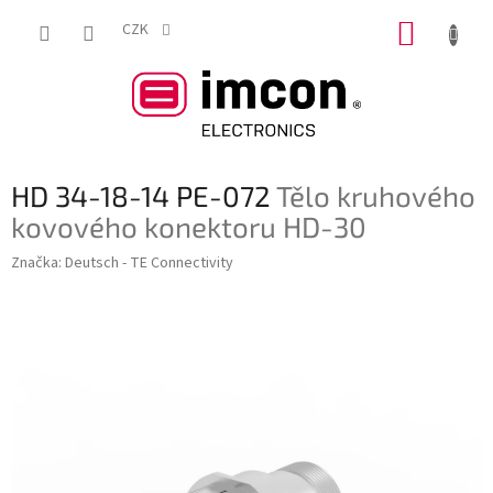
Přejít
NÁKUP
na
CZK
obsah
KOŠÍK
HD 34-18-14 PE-072
Tělo kruhového
kovového konektoru HD-30
Značka:
Deutsch - TE Connectivity