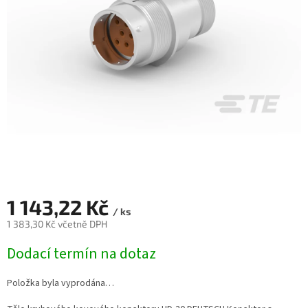
1 143,22 Kč
/ ks
1 383,30 Kč včetně DPH
Měrná
Dodací termín na dotaz
cena:
Položka byla vyprodána…