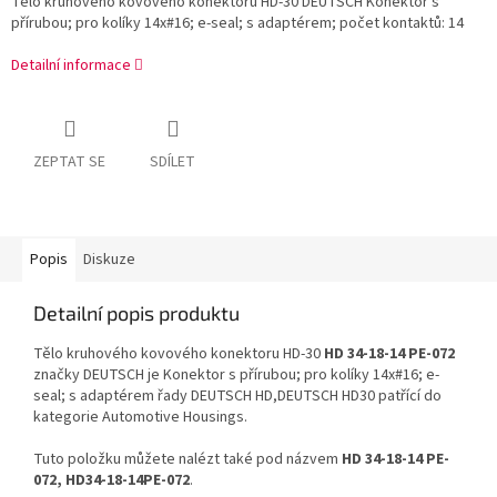
Tělo kruhového kovového konektoru HD-30 DEUTSCH Konektor s
přírubou; pro kolíky 14x#16; e-seal; s adaptérem; počet kontaktů: 14
Detailní informace
ZEPTAT SE
SDÍLET
Popis
Diskuze
Detailní popis produktu
Tělo kruhového kovového konektoru HD-30
HD 34-18-14 PE-072
značky DEUTSCH je Konektor s přírubou; pro kolíky 14x#16; e-
seal; s adaptérem řady DEUTSCH HD,DEUTSCH HD30 patřící do
kategorie Automotive Housings.
Tuto položku můžete nalézt také pod názvem
HD 34-18-14 PE-
072, HD34-18-14PE-072
.