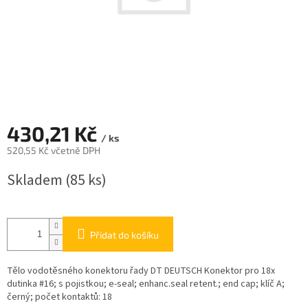
430,21 Kč
/ ks
520,55 Kč včetně DPH
Měrná
Skladem
(85 ks)
cena:
Přidat do košíku
Tělo vodotěsného konektoru řady DT DEUTSCH Konektor pro 18x
dutinka #16; s pojistkou; e-seal; enhanc.seal retent.; end cap; klíč A;
černý; počet kontaktů: 18