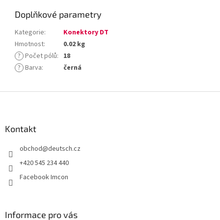
Doplňkové parametry
Kategorie
:
Konektory DT
Hmotnost
:
0.02 kg
?
Počet pólů
:
18
?
Barva
:
černá
Z
á
p
a
Kontakt
t
obchod
@
deutsch.cz
í
+420 545 234 440
Facebook Imcon
Informace pro vás