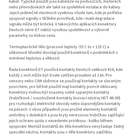
kabel. Typické použití jsou kabeláže na podvozcích, motorech
nebo převodovkách ale také na spolehlivé instalace do kabiny.
Jejich jedinečné vlastnosti vyniknou všude tam, kde je potřeba
spojovat signály v těžkém prostředí, kde i malá degradace
signálu může být kritická. V takovýchto aplikacích konektory
Deutsch série DT nabízí vysokou spolehlivost a výborné
parametry za nízkou cenu.
Termoplastické tělo (pracovní teploty -55 C to + 125 C) a
silikonové těsnění dovolují použití konektorů v podmínkách s
extrémní teplotou a vlhkostí.
Řada konektorů DT používá kontakty Deutsch velikosti #16, kde
každý z nich může být trvale zatížen proudem až 13A. Pro
senzory nebo CAN sběrnice se používají kontakty se zlaceným
povrchem, pro běžné použití mají kontakty povrch niklovaný.
Konektory mohou být osazeny volně sypanými kontakty
(trubičkové / soustružené kontakty lisovací nástroj HDT-48-00)
pro rozhodující elektrické obvody nebo úspornějšími kontakty
na pásech. V obou případech jsou pružné elementy kontaktů
umístěny v dutinkách a jsou kryty nerezovou trubičkou zajišťující
jejich ochranu spolu s navedením protikusu - kolíku během
spojování. Montáž kontaktů do těla konektoru nevyžaduje žádný
speciální nástroj. Kontakty jsou v těle konektoru zajištěny