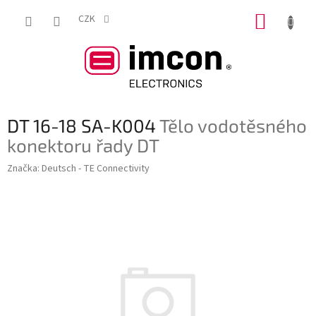
Přejít
NÁKUP
na
CZK
obsah
KOŠÍK
DT 16-18 SA-K004
Tělo vodotěsného
konektoru řady DT
Značka:
Deutsch - TE Connectivity