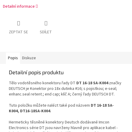
Detailní informace
ZEPTAT SE
SDÍLET
Popis
Diskuze
Detailní popis produktu
Tělo vodotěsného konektoru řady DT
DT 16-18 SA-K004
značky
DEUTSCH je Konektor pro 18x dutinka #16; s pojistkou; e-seal;
enhanc.seal retent.; end cap; klíč A; černý řady DEUTSCH DT.
Tuto položku můžete nalézt také pod názvem
DT 16-18 SA-
K004, DT16-18SA-K004
.
Hermeticky těsněné konektory Deutsch dodávané Imcon
Electronics série DT jsou navrženy hlavně pro aplikace kabel -