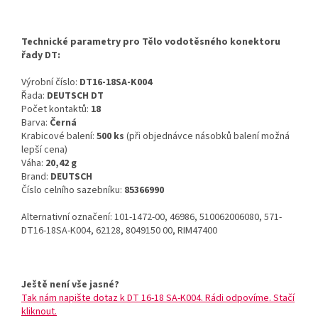
Technické parametry pro Tělo vodotěsného konektoru
řady DT:
Výrobní číslo:
DT16-18SA-K004
Řada:
DEUTSCH DT
Počet kontaktů:
18
Barva:
Černá
Krabicové balení:
500 ks
(při objednávce násobků balení možná
lepší cena)
Váha:
20,42 g
Brand:
DEUTSCH
Číslo celního sazebníku:
85366990
Alternativní označení: 101-1472-00, 46986, 510062006080, 571-
DT16-18SA-K004, 62128, 8049150 00, RIM47400
Ještě není vše jasné?
Tak nám napište dotaz k DT 16-18 SA-K004. Rádi odpovíme. Stačí
kliknout.