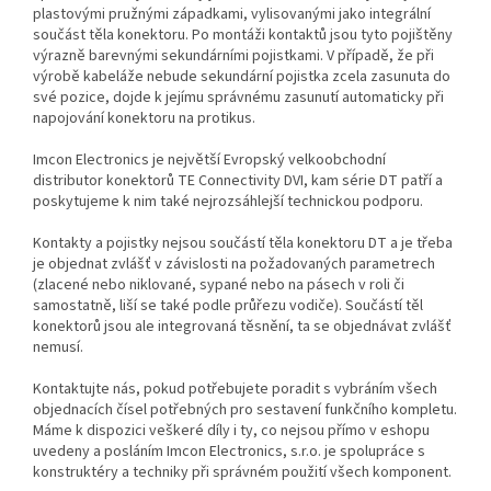
plastovými pružnými západkami, vylisovanými jako integrální
součást těla konektoru. Po montáži kontaktů jsou tyto pojištěny
výrazně barevnými sekundárními pojistkami. V případě, že při
výrobě kabeláže nebude sekundární pojistka zcela zasunuta do
své pozice, dojde k jejímu správnému zasunutí automaticky při
napojování konektoru na protikus.
Imcon Electronics je největší Evropský velkoobchodní
distributor konektorů TE Connectivity DVI, kam série DT patří a
poskytujeme k nim také nejrozsáhlejší technickou podporu.
Kontakty a pojistky nejsou součástí těla konektoru DT a je třeba
je objednat zvlášť v závislosti na požadovaných parametrech
(zlacené nebo niklované, sypané nebo na pásech v roli či
samostatně, liší se také podle průřezu vodiče). Součástí těl
konektorů jsou ale integrovaná těsnění, ta se objednávat zvlášť
nemusí.
Kontaktujte nás, pokud potřebujete poradit s vybráním všech
objednacích čísel potřebných pro sestavení funkčního kompletu.
Máme k dispozici veškeré díly i ty, co nejsou přímo v eshopu
uvedeny a posláním Imcon Electronics, s.r.o. je spolupráce s
konstruktéry a techniky při správném použití všech komponent.