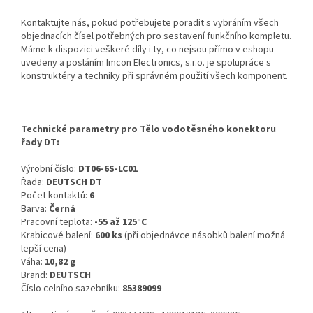
Kontaktujte nás, pokud potřebujete poradit s vybráním všech
objednacích čísel potřebných pro sestavení funkčního kompletu.
Máme k dispozici veškeré díly i ty, co nejsou přímo v eshopu
uvedeny a posláním Imcon Electronics, s.r.o. je spolupráce s
konstruktéry a techniky při správném použití všech komponent.
Technické parametry pro Tělo vodotěsného konektoru
řady DT:
Výrobní číslo:
DT06-6S-LC01
Řada:
DEUTSCH DT
Počet kontaktů:
6
Barva:
Černá
Pracovní teplota:
-55 až 125°C
Krabicové balení:
600 ks
(při objednávce násobků balení možná
lepší cena)
Váha:
10,82 g
Brand:
DEUTSCH
Číslo celního sazebníku:
85389099