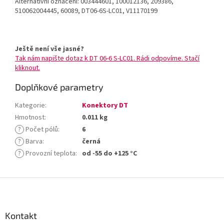
Alternativní označení: 003444601, 100012136, 209386,
510062004445, 60089, DT06-6S-LC01, V11170199
Ještě není vše jasné?
Tak nám napište dotaz k DT 06-6 S-LC01. Rádi odpovíme. Stačí
kliknout.
Doplňkové parametry
Kategorie
:
Konektory DT
Hmotnost
:
0.011 kg
?
Počet pólů
:
6
?
Barva
:
černá
?
Provozní teplota
:
od -55 do +125 °C
Z
á
p
a
Kontakt