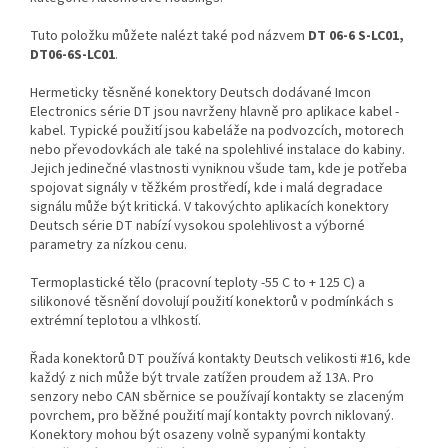
Tuto položku můžete nalézt také pod názvem
DT 06-6 S-LC01,
DT06-6S-LC01
.
Hermeticky těsněné konektory Deutsch dodávané Imcon
Electronics série DT jsou navrženy hlavně pro aplikace kabel -
kabel. Typické použití jsou kabeláže na podvozcích, motorech
nebo převodovkách ale také na spolehlivé instalace do kabiny.
Jejich jedinečné vlastnosti vyniknou všude tam, kde je potřeba
spojovat signály v těžkém prostředí, kde i malá degradace
signálu může být kritická. V takovýchto aplikacích konektory
Deutsch série DT nabízí vysokou spolehlivost a výborné
parametry za nízkou cenu.
Termoplastické tělo (pracovní teploty -55 C to + 125 C) a
silikonové těsnění dovolují použití konektorů v podmínkách s
extrémní teplotou a vlhkostí.
Řada konektorů DT používá kontakty Deutsch velikosti #16, kde
každý z nich může být trvale zatížen proudem až 13A. Pro
senzory nebo CAN sběrnice se používají kontakty se zlaceným
povrchem, pro běžné použití mají kontakty povrch niklovaný.
Konektory mohou být osazeny volně sypanými kontakty