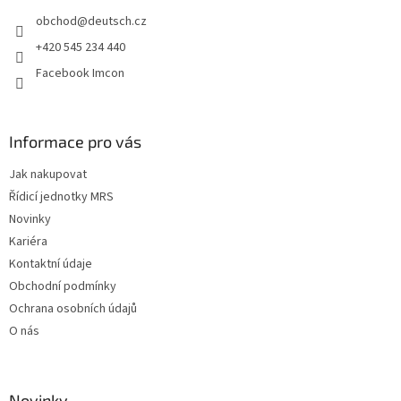
t
obchod
@
deutsch.cz
í
+420 545 234 440
Facebook Imcon
Informace pro vás
Jak nakupovat
Řídicí jednotky MRS
Novinky
Kariéra
Kontaktní údaje
Obchodní podmínky
Ochrana osobních údajů
O nás
Novinky