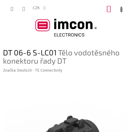
Přejít
NÁKUP
na
CZK
obsah
KOŠÍK
DT 06-6 S-LC01
Tělo vodotěsného
konektoru řady DT
Značka:
Deutsch - TE Connectivity