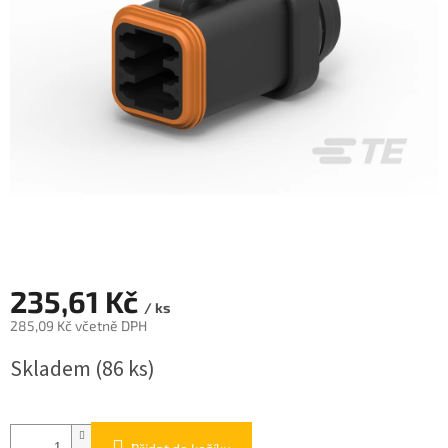
235,61 Kč
/ ks
285,09 Kč včetně DPH
Měrná
Skladem
(86 ks)
cena: