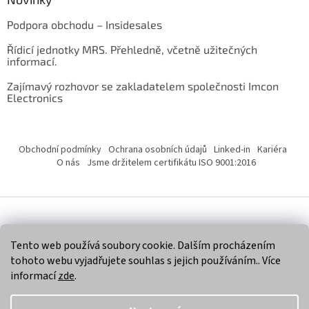
Podpora obchodu – Insidesales
Řídicí jednotky MRS. Přehledně, včetně užitečných
informací.
Zajímavý rozhovor se zakladatelem společnosti Imcon
Electronics
Obchodní podmínky
Ochrana osobních údajů
Linked-in
Kariéra
O nás
Jsme držitelem certifikátu ISO 9001:2016
Vytvořil Shoptet
Tento web používá soubory cookie. Dalším procházením
tohoto webu vyjadřujete souhlas s jejich používáním.. Více
Copyright 2026
Imcon Electronics, s.r.o.
. Všechna práva
informací
zde
.
vyhrazena.