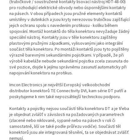
(trubičkové / soustružené kontakty lisovací nástroj HDT-48-00)
pro rozhodující elektrické obvody nebo úspornějšími kontakty
na pásech. V obou případech jsou pružné elementy kontaktů
umístěny v dutinkách a jsou kryty nerezovou trubičkou zajišťující
jejich ochranu spolu s navedením protikusu - kolíku během
spojování. Montáž kontaktů do těla konektoru nevyžaduje žádný
speciální nástroj. Kontakty jsou v těle konektoru zajištěny
plastovými pružnými západkami, vylisovanými jako integrální
součást těla konektoru. Po montáži kontaktů jsou tyto pojištěny
výrazně barevnými sekundárními pojistkami. V případě, že při
výrobě kabeláže nebude sekundární pojistka zcela zasunuta do
své pozice, dojde k jejímu správnému zasunutí automaticky při
napojování konektoru na protikus.
Imcon Electronics je největší Evropský velkoobchodní
distributor konektorů TE Connectivity DVI, kam série DT patří a
poskytujeme k nim také nejrozsáhlejší technickou podporu.
Kontakty a pojistky nejsou součástí těla konektoru DT a je třeba
je objednat zvlášť v závislosti na požadovaných parametrech
(zlacené nebo niklované, sypané nebo na pásech v roli či
samostatně, liší se také podle průřezu vodiče). Součástí těl
konektorů jsou ale integrovaná těsnění, ta se objednávat zvlášť
nemusí.