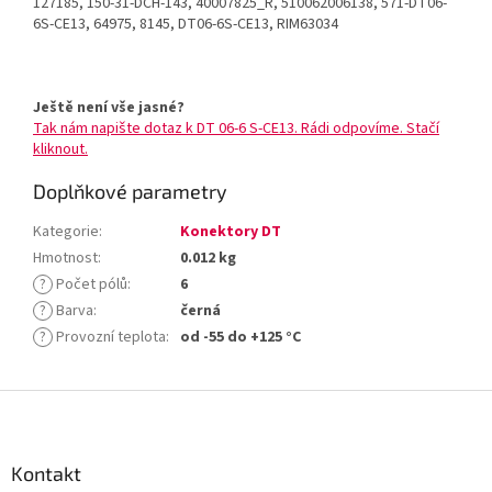
127185, 150-31-DCH-143, 40007825_R, 510062006138, 571-DT06-
6S-CE13, 64975, 8145, DT06-6S-CE13, RIM63034
Ještě není vše jasné?
Tak nám napište dotaz k DT 06-6 S-CE13. Rádi odpovíme. Stačí
kliknout.
Doplňkové parametry
Kategorie
:
Konektory DT
Hmotnost
:
0.012 kg
?
Počet pólů
:
6
?
Barva
:
černá
?
Provozní teplota
:
od -55 do +125 °C
Z
á
p
a
Kontakt