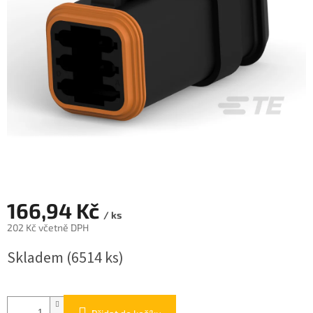
166,94 Kč
/ ks
202 Kč včetně DPH
Měrná
Skladem
(6514 ks)
cena: