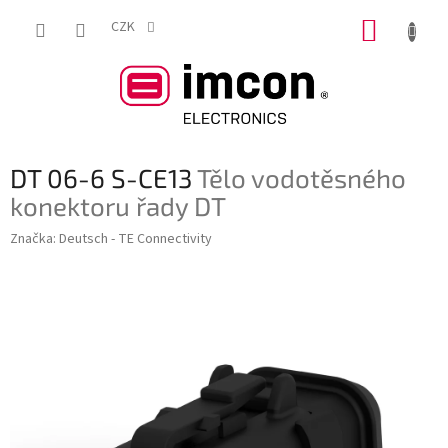
Přejít
NÁKUP
na
CZK
obsah
KOŠÍK
DT 06-6 S-CE13
Tělo vodotěsného
konektoru řady DT
Značka:
Deutsch - TE Connectivity