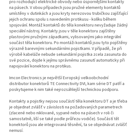
pro rozhodující elektrické obvody nebo úspornějšími kontakty
na pásech. V obou případech jsou pružné elementy kontaktů
umístěny v dutinkách a jsou kryty nerezovou trubičkou zajišťující
jejich ochranu spolu s navedením protikusu - kolíku během
spojování. Montáž kontaktů do těla konektoru nevyžaduje žádný
speciální nástroj. Kontakty jsou v těle konektoru zajištěny
plastovými pružnými západkami, vylisovanými jako integrální
součást těla konektoru. Po montáži kontaktů jsou tyto pojištěny
výrazně barevnými sekundárními pojistkami. V případě, že při
výrobě kabeláže nebude sekundární pojistka zcela zasunuta do
své pozice, dojde k jejímu správnému zasunutí automaticky při
napojování konektoru na protikus.
Imcon Electronics je největší Evropský velkoobchodní
distributor konektorů TE Connectivity DVI, kam série DT patří a
poskytujeme k nim také nejrozsáhlejší technickou podporu.
Kontakty a pojistky nejsou součástí těla konektoru DT a je třeba
je objednat zvlášť v závislosti na požadovaných parametrech
(zlacené nebo niklované, sypané nebo na pásech v roli či
samostatně, liší se také podle průřezu vodiče). Součástí těl
konektorů jsou ale integrovaná těsnění, ta se objednávat zvlášť
nemusí.