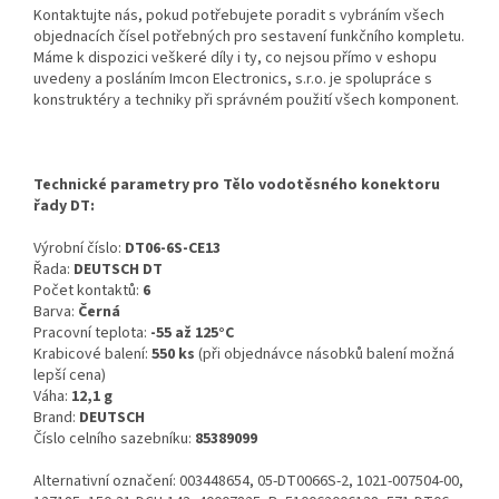
Kontaktujte nás, pokud potřebujete poradit s vybráním všech
objednacích čísel potřebných pro sestavení funkčního kompletu.
Máme k dispozici veškeré díly i ty, co nejsou přímo v eshopu
uvedeny a posláním Imcon Electronics, s.r.o. je spolupráce s
konstruktéry a techniky při správném použití všech komponent.
Technické parametry pro Tělo vodotěsného konektoru
řady DT:
Výrobní číslo:
DT06-6S-CE13
Řada:
DEUTSCH DT
Počet kontaktů:
6
Barva:
Černá
Pracovní teplota:
-55 až 125°C
Krabicové balení:
550 ks
(při objednávce násobků balení možná
lepší cena)
Váha:
12,1 g
Brand:
DEUTSCH
Číslo celního sazebníku:
85389099
Alternativní označení: 003448654, 05-DT0066S-2, 1021-007504-00,