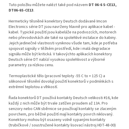
Tuto položku můžete nalézt také pod názvem
DT 06-6 S-CE13,
DT06-6S-CE13
.
Hermeticky těsněné konektory Deutsch dodávané Imcon
Electronics série DT jsou navrženy hlavně pro aplikace kabel -
kabel. Typické použití jsou kabeláže na podvozcích, motorech
nebo převodovkách ale také na spolehlivé instalace do kabiny.
Jejich jedinečné vlastnosti vyniknou všude tam, kde je potřeba
spojovat signály v těžkém prostředí, kde i malá degradace
signálu může být kritická. V takovýchto aplikacích konektory
Deutsch série DT nabízí vysokou spolehlivost a výborné
parametry za nízkou cenu.
Termoplastické tělo (pracovní teploty -55 C to + 125 C) a
silikonové těsnění dovolují použití konektorů v podmínkách s
extrémní teplotou a vlhkostí.
Řada konektorů DT používá kontakty Deutsch velikosti #16, kde
každý z nich může být trvale zatížen proudem až 13A. Pro
senzory nebo CAN sběrnice se používají kontakty se zlaceným
povrchem, pro běžné použití mají kontakty povrch niklovaný.
Konektory mohou být osazeny volně sypanými kontakty
(trubičkové / soustružené kontakty lisovací nástroj HDT-48-00)