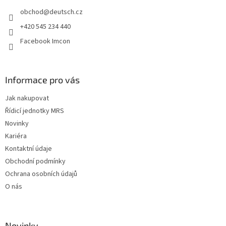
t
obchod
@
deutsch.cz
í
+420 545 234 440
Facebook Imcon
Informace pro vás
Jak nakupovat
Řídicí jednotky MRS
Novinky
Kariéra
Kontaktní údaje
Obchodní podmínky
Ochrana osobních údajů
O nás
Novinky