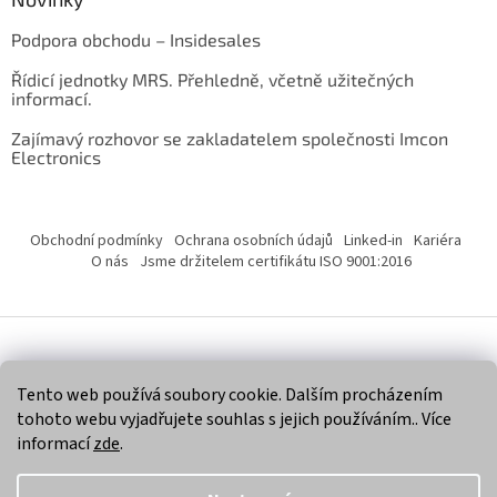
Podpora obchodu – Insidesales
Řídicí jednotky MRS. Přehledně, včetně užitečných
informací.
Zajímavý rozhovor se zakladatelem společnosti Imcon
Electronics
Obchodní podmínky
Ochrana osobních údajů
Linked-in
Kariéra
O nás
Jsme držitelem certifikátu ISO 9001:2016
Vytvořil Shoptet
Tento web používá soubory cookie. Dalším procházením
tohoto webu vyjadřujete souhlas s jejich používáním.. Více
Copyright 2026
Imcon Electronics, s.r.o.
. Všechna práva
informací
zde
.
vyhrazena.