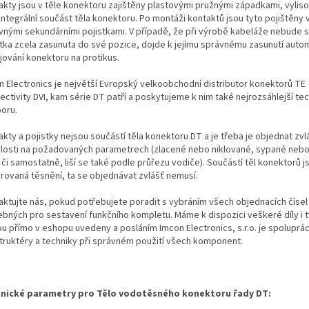
akty jsou v těle konektoru zajištěny plastovými pružnými západkami, vylis
integrální součást těla konektoru. Po montáži kontaktů jsou tyto pojištěny
vnými sekundárními pojistkami. V případě, že při výrobě kabeláže nebude 
stka zcela zasunuta do své pozice, dojde k jejímu správnému zasunutí autom
jování konektoru na protikus.
n Electronics je největší Evropský velkoobchodní distributor konektorů TE
ectivity DVI, kam série DT patří a poskytujeme k nim také nejrozsáhlejší te
oru.
kty a pojistky nejsou součástí těla konektoru DT a je třeba je objednat zvl
slosti na požadovaných parametrech (zlacené nebo niklované, sypané neb
i či samostatně, liší se také podle průřezu vodiče). Součástí těl konektorů j
grovaná těsnění, ta se objednávat zvlášť nemusí.
aktujte nás, pokud potřebujete poradit s vybráním všech objednacích čísel
ebných pro sestavení funkčního kompletu. Máme k dispozici veškeré díly i t
ou přímo v eshopu uvedeny a posláním Imcon Electronics, s.r.o. je spoluprá
truktéry a techniky při správném použití všech komponent.
nické parametry pro Tělo vodotěsného konektoru řady DT: