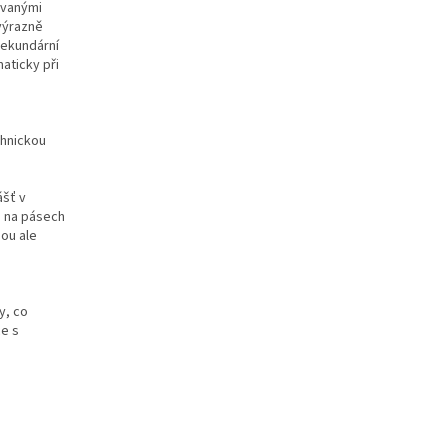
ovanými
 výrazně
sekundární
aticky při
chnickou
ášť v
o na pásech
sou ale
y, co
ce s