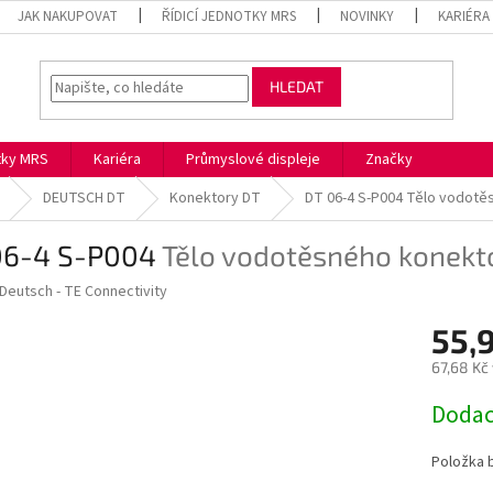
JAK NAKUPOVAT
ŘÍDICÍ JEDNOTKY MRS
NOVINKY
KARIÉRA
HLEDAT
otky MRS
Kariéra
Průmyslové displeje
Značky
DEUTSCH DT
Konektory DT
DT 06-4 S-P004
Tělo vodotě
06-4 S-P004
Tělo vodotěsného konekt
Deutsch - TE Connectivity
55,
67,68 Kč
Měrná
Dodac
cena:
Položka 