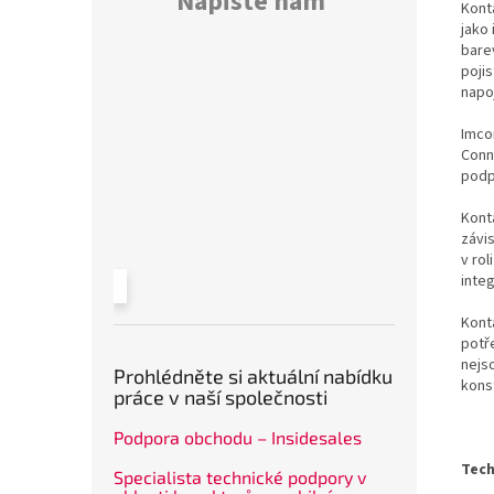
Napište nám
Kont
jako 
bare
poji
napo
Imco
Conn
podp
Konta
závi
v rol
inte
Kont
potř
nejs
Prohlédněte si aktuální nabídku
kons
práce v naší společnosti
Podpora obchodu – Insidesales
Tech
Specialista technické podpory v