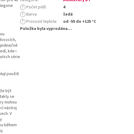
ategorie
?
Počet pólů
:
4
?
Barva
:
šedá
?
Provozní teplota
:
od -55 do +125 °C
Položka byla vyprodána…
sou
dvozcích,
 jedinečné
edí, kde i
utsch série
ují použití
ůže být
takty se
ory mohou
cí nástroj
sech. V
ty
líku během
j.