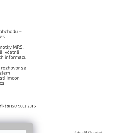
obchodu –
les
dnotky MRS.
ě, včetně
h informací.
 rozhovor se
telem
sti Imcon
cs
fikátu ISO 9001:2016