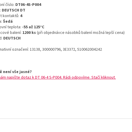
ní číslo:
DT06-4S-P004
:
DEUTSCH DT
t kontaktů:
4
a:
Šedá
ovní teplota:
-55 až 125°C
icové balení:
1200 ks
(při objednávce násobků balení možná lepší cena)
d:
DEUTSCH
rnativní označení: 13138, 300000796, 3E3372, 510062004242
ě není vše jasné?
nám napište dotaz k DT 06-4 S-P004. Rádi odpovíme. Stačí kliknout.