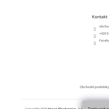
p
a
t
Kontakt
í
obcho
+420 5
Faceb
Obchodní podmínky