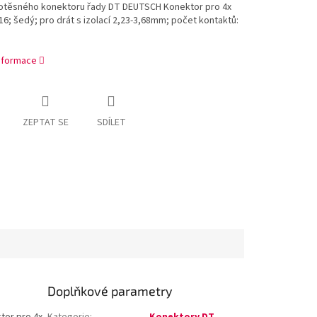
otěsného konektoru řady DT DEUTSCH Konektor pro 4x
16; šedý; pro drát s izolací 2,23-3,68mm; počet kontaktů:
informace
ZEPTAT SE
SDÍLET
Doplňkové parametry
tor pro 4x
Kategorie
:
Konektory DT