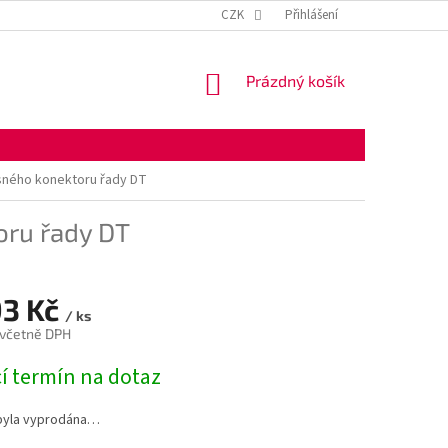
KONTAKTNÍ ÚDAJE
OBCHODNÍ PODMÍNKY
CZK
Přihlášení
OCHRANA OSOBNÍ
NÁKUPNÍ
Prázdný košík
KOŠÍK
sného konektoru řady DT
oru řady DT
93 Kč
/ ks
 včetně DPH
í termín na dotaz
byla vyprodána…