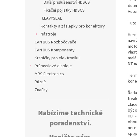
Další příslušenství HDSCS
duti
Fixační pojistky HDSCS
Auto
LEAVYSEAL
Tuto
Kontakty a záslepky pro konektory
Nástroje
Herm
navr
CAN BUS Rozbočovače
moto
CAN BUS Komponenty
vlas
malá
Krabičky pro elektroniku
DT n
Průmyslové displeje
MRS Electronics
Termo
kone
Různé
Značky
Řada
trva
zlac
být 
Nabízíme technické
HDT-
poradenství.
obou
nerez
spoj