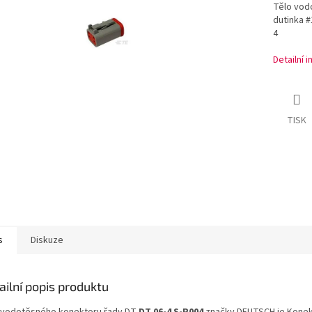
Tělo vod
dutinka #
4
Detailní 
TISK
s
Diskuze
ailní popis produktu
 vodotěsného konektoru řady DT
DT 06-4 S-P004
značky DEUTSCH je Konek