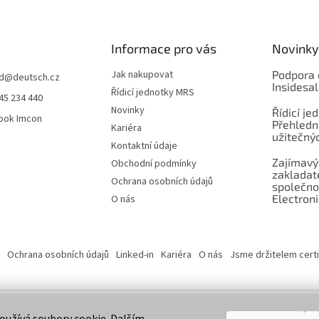
Informace pro vás
Novinky
Jak nakupovat
Podpora 
d
@
deutsch.cz
Insidesa
Řídicí jednotky MRS
45 234 440
Novinky
Řídicí je
ook Imcon
Přehledn
Kariéra
užitečnýc
Kontaktní údaje
Zajímavý
Obchodní podmínky
zaklada
Ochrana osobních údajů
společno
Electroni
O nás
Ochrana osobních údajů
Linked-in
Kariéra
O nás
Jsme držitelem certi