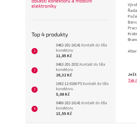
oblasti konektorů a mobilní
Výrob
elektroniky
Řada
Poče
Barv
Prac
Krab
Top 4 produkty
Bran
0462-201-16141
Kontakt do těla
konektoru
Alte
11,85 Kč
0462-201-2031
Kontakt do těla
konektoru
Ješt
20,32 Kč
Tak 
1062-12-0166 PS
Kontakt do těla
konektoru
5,08 Kč
0460-202-16141
Kontakt do těla
konektoru
13,55 Kč
Z
á