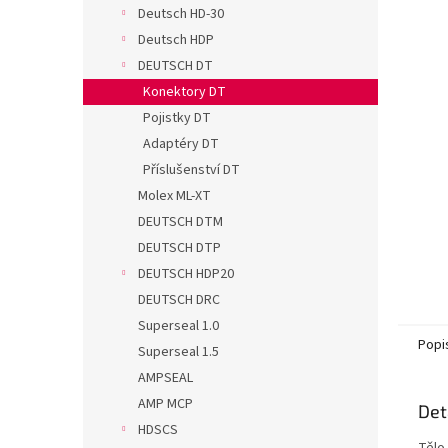
n
Deutsch HD-30
e
Deutsch HDP
l
DEUTSCH DT
Konektory DT
Pojistky DT
Adaptéry DT
Příslušenství DT
Molex ML-XT
DEUTSCH DTM
DEUTSCH DTP
DEUTSCH HDP20
DEUTSCH DRC
Superseal 1.0
Popi
Superseal 1.5
AMPSEAL
AMP MCP
Det
HDSCS
Tělo