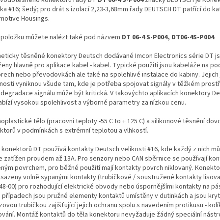
nka #16; šedý; pro drát s izolací 2,23-3,68mm řady DEUTSCH DT patřící do k
motive Housings.
 položku můžete nalézt také pod názvem
DT 06-4 S-P004, DT06-4S-P004
.
eticky těsněné konektory Deutsch dodávané Imcon Electronics série DT j
ženy hlavně pro aplikace kabel - kabel. Typické použití jsou kabeláže na po
rech nebo převodovkách ale také na spolehlivé instalace do kabiny. Jejich
tnosti vyniknou všude tam, kde je potřeba spojovat signály v těžkém prostř
 degradace signálu může být kritická. V takovýchto aplikacích konektory De
abízí vysokou spolehlivost a výborné parametry za nízkou cenu.
plastické tělo (pracovní teploty -55 C to + 125 C) a silikonové těsnění dovol
ktorů v podmínkách s extrémní teplotou a vlhkostí.
 konektorů DT používá kontakty Deutsch velikosti #16, kde každý z nich m
le zatížen proudem až 13A. Pro senzory nebo CAN sběrnice se používají kon
eným povrchem, pro běžné použití mají kontakty povrch niklovaný. Konekt
osazeny volně sypanými kontakty (trubičkové / soustružené kontakty lisova
48-00) pro rozhodující elektrické obvody nebo úspornějšími kontakty na pá
 případech jsou pružné elementy kontaktů umístěny v dutinkách a jsou kry
ovou trubičkou zajišťující jejich ochranu spolu s navedením protikusu - ko
ování. Montáž kontaktů do těla konektoru nevyžaduje žádný speciální nástro