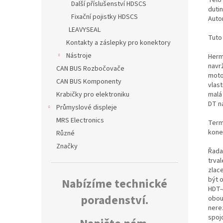
Další příslušenství HDSCS
dutin
Fixační pojistky HDSCS
Auto
LEAVYSEAL
Tuto
Kontakty a záslepky pro konektory
Nástroje
Herm
navr
CAN BUS Rozbočovače
moto
CAN BUS Komponenty
vlas
malá
Krabičky pro elektroniku
DT n
Průmyslové displeje
MRS Electronics
Termo
kone
Různé
Značky
Řada
trva
zlac
být 
Nabízíme technické
HDT-
poradenství.
obou
nerez
spoj