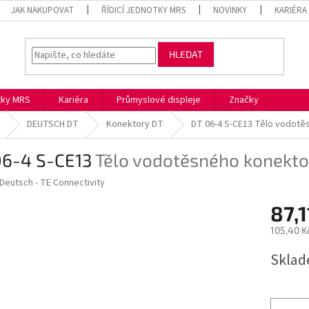
JAK NAKUPOVAT
ŘÍDICÍ JEDNOTKY MRS
NOVINKY
KARIÉRA
HLEDAT
otky MRS
Kariéra
Průmyslové displeje
Značky
DEUTSCH DT
Konektory DT
DT 06-4 S-CE13
Tělo vodotě
06-4 S-CE13
Tělo vodotěsného konekto
Deutsch - TE Connectivity
87,1
105,40 K
Měrná
Skla
cena: