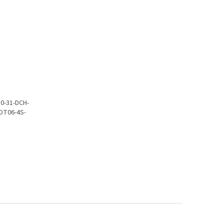
50-31-DCH-
-DT06-4S-