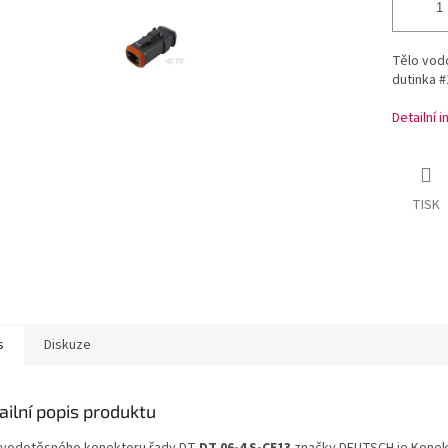
Tělo vod
dutinka #
Detailní 
TISK
s
Diskuze
ailní popis produktu
 vodotěsného konektoru řady DT
DT 06-4 S-CE13
značky DEUTSCH je Konek