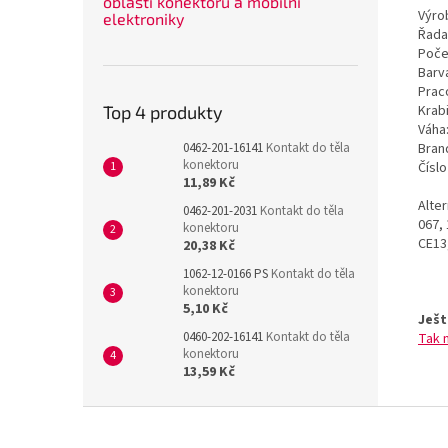
oblasti konektorů a mobilní
Výrob
elektroniky
Řada
Poče
Barv
Prac
Krab
Top 4 produkty
Váha
Bran
0462-201-16141
Kontakt do těla
konektoru
Čísl
11,89 Kč
Alte
0462-201-2031
Kontakt do těla
067,
konektoru
CE13
20,38 Kč
1062-12-0166 PS
Kontakt do těla
konektoru
5,10 Kč
Ješt
0460-202-16141
Kontakt do těla
Tak 
konektoru
13,59 Kč
Z
á