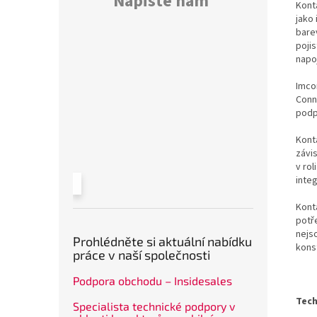
Napište nám
Kont
jako 
bare
poji
napo
Imco
Conn
podp
Konta
závi
v rol
inte
Kont
potř
nejs
Prohlédněte si aktuální nabídku
kons
práce v naší společnosti
Podpora obchodu – Insidesales
Tech
Specialista technické podpory v