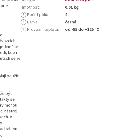
gorie
Hmotnost
:
0.01 kg
?
Počet pólů
:
4
?
Barva
:
černá
?
Provozní teplota
:
od -55 do +125 °C
sou
dvozcích,
 jedinečné
edí, kde i
utsch série
ují použití
ůže být
takty se
ory mohou
cí nástroj
sech. V
ty
líku během
j.