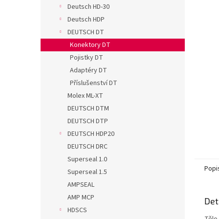
n
Deutsch HD-30
e
Deutsch HDP
l
DEUTSCH DT
Konektory DT
Pojistky DT
Adaptéry DT
Příslušenství DT
Molex ML-XT
DEUTSCH DTM
DEUTSCH DTP
DEUTSCH HDP20
DEUTSCH DRC
Superseal 1.0
Popi
Superseal 1.5
AMPSEAL
AMP MCP
Det
HDSCS
Tělo