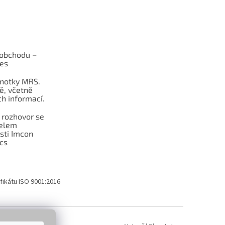
obchodu –
les
dnotky MRS.
ě, včetně
h informací.
 rozhovor se
telem
sti Imcon
cs
fikátu ISO 9001:2016