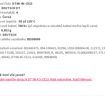
ní číslo:
DT06-4S-CE13
:
DEUTSCH DT
t kontaktů:
4
a:
Černá
ovní teplota:
-55 až 125°C
icové balení:
700 ks
(při objednávce násobků balení možná lepší cena)
:
9,832 g
d:
DEUTSCH
o celního sazebníku:
85389099
rnativní označení: 003441673, 004-100410, 02394, 1020-008604-00, 111572, 1
 1817-5166, 202157, 21610, 40007809_R, 46235, 46556-A, 510062006137, 571
, 60042, DT06-4S-CE13, G18365, RIM48691
ě není vše jasné?
nám napište dotaz k DT 06-4 S-CE13. Rádi odpovíme. Stačí kliknout.