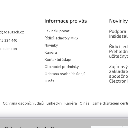
Informace pro vás
Novinky
Jak nakupovat
Podpora 
d
@
deutsch.cz
Insidesa
Řídicí jednotky MRS
45 234 440
Novinky
Řídicí je
ook Imcon
Přehledn
Kariéra
užitečnýc
Kontaktní údaje
Zajímavý
Obchodní podmínky
zaklada
Ochrana osobních údajů
společno
Electroni
O nás
Ochrana osobních údajů
Linked-in
Kariéra
O nás
Jsme držitelem certi