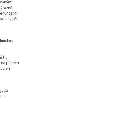
ovanými
 výrazně
sekundární
aticky při
chnickou
ášť v
o na pásech
sou ale
y, co
ce s