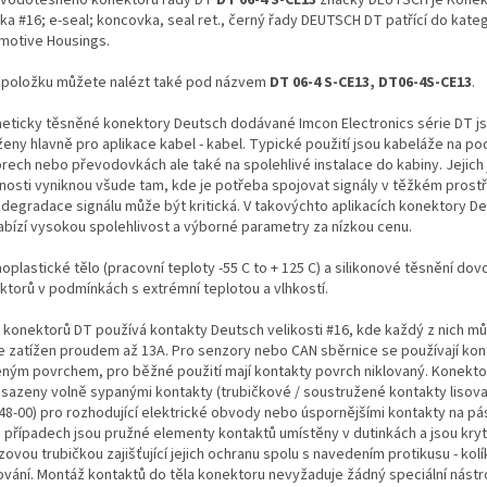
ka #16; e-seal; koncovka, seal ret., černý řady DEUTSCH DT patřící do kate
motive Housings.
 položku můžete nalézt také pod názvem
DT 06-4 S-CE13, DT06-4S-CE13
.
eticky těsněné konektory Deutsch dodávané Imcon Electronics série DT j
ženy hlavně pro aplikace kabel - kabel. Typické použití jsou kabeláže na po
rech nebo převodovkách ale také na spolehlivé instalace do kabiny. Jejich
tnosti vyniknou všude tam, kde je potřeba spojovat signály v těžkém prostř
 degradace signálu může být kritická. V takovýchto aplikacích konektory De
abízí vysokou spolehlivost a výborné parametry za nízkou cenu.
plastické tělo (pracovní teploty -55 C to + 125 C) a silikonové těsnění dovol
ktorů v podmínkách s extrémní teplotou a vlhkostí.
 konektorů DT používá kontakty Deutsch velikosti #16, kde každý z nich m
le zatížen proudem až 13A. Pro senzory nebo CAN sběrnice se používají kon
eným povrchem, pro běžné použití mají kontakty povrch niklovaný. Konekt
osazeny volně sypanými kontakty (trubičkové / soustružené kontakty lisova
48-00) pro rozhodující elektrické obvody nebo úspornějšími kontakty na pá
 případech jsou pružné elementy kontaktů umístěny v dutinkách a jsou kry
ovou trubičkou zajišťující jejich ochranu spolu s navedením protikusu - ko
ování. Montáž kontaktů do těla konektoru nevyžaduje žádný speciální nástro