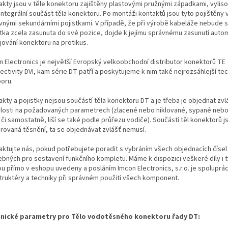
akty jsou v těle konektoru zajištěny plastovými pružnými západkami, vylis
integrální součást těla konektoru. Po montáži kontaktů jsou tyto pojištěny
vnými sekundárními pojistkami. V případě, že při výrobě kabeláže nebude 
stka zcela zasunuta do své pozice, dojde k jejímu správnému zasunutí autom
jování konektoru na protikus.
n Electronics je největší Evropský velkoobchodní distributor konektorů TE
ectivity DVI, kam série DT patří a poskytujeme k nim také nejrozsáhlejší te
oru.
kty a pojistky nejsou součástí těla konektoru DT a je třeba je objednat zvl
slosti na požadovaných parametrech (zlacené nebo niklované, sypané neb
i či samostatně, liší se také podle průřezu vodiče). Součástí těl konektorů j
grovaná těsnění, ta se objednávat zvlášť nemusí.
aktujte nás, pokud potřebujete poradit s vybráním všech objednacích čísel
ebných pro sestavení funkčního kompletu. Máme k dispozici veškeré díly i t
ou přímo v eshopu uvedeny a posláním Imcon Electronics, s.r.o. je spoluprá
truktéry a techniky při správném použití všech komponent.
nické parametry pro Tělo vodotěsného konektoru řady DT: