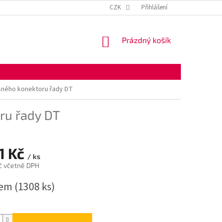
KONTAKTNÍ ÚDAJE
OBCHODNÍ PODMÍNKY
CZK
Přihlášení
OCHRANA OSOBNÍ
NÁKUPNÍ
Prázdný košík
KOŠÍK
sného konektoru řady DT
ru řady DT
1 Kč
/ ks
č včetně DPH
dem
(1308 ks)