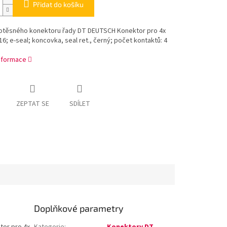
Přidat do košíku
otěsného konektoru řady DT DEUTSCH Konektor pro 4x
16; e-seal; koncovka, seal ret., černý; počet kontaktů: 4
informace
ZEPTAT SE
SDÍLET
Doplňkové parametry
tor pro 4x
Kategorie
:
Konektory DT