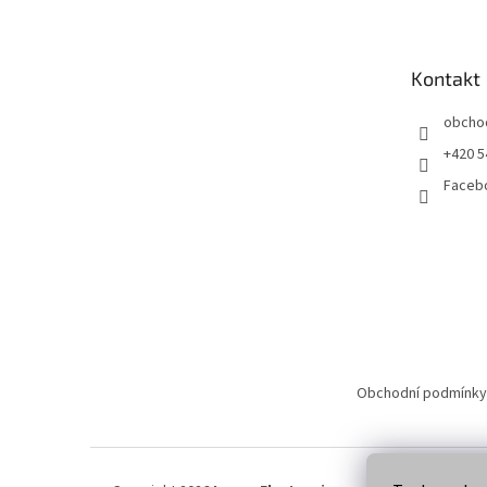
p
a
t
Kontakt
í
obcho
+420 5
Faceb
Obchodní podmínky