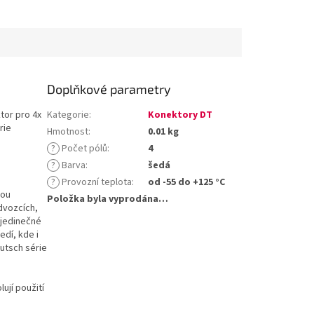
Doplňkové parametry
tor pro 4x
Kategorie
:
Konektory DT
rie
Hmotnost
:
0.01 kg
?
Počet pólů
:
4
?
Barva
:
šedá
?
Provozní teplota
:
od -55 do +125 °C
sou
Položka byla vyprodána…
dvozcích,
 jedinečné
edí, kde i
utsch série
ují použití