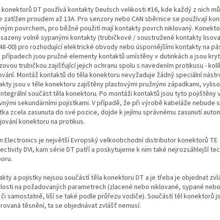
 konektorů DT používá kontakty Deutsch velikosti #16, kde každý z nich m
le zatížen proudem až 13A. Pro senzory nebo CAN sběrnice se používají kon
eným povrchem, pro běžné použití mají kontakty povrch niklovaný. Konekt
osazeny volně sypanými kontakty (trubičkové / soustružené kontakty lisova
48-00) pro rozhodující elektrické obvody nebo úspornějšími kontakty na pá
 případech jsou pružné elementy kontaktů umístěny v dutinkách a jsou kry
ovou trubičkou zajišťující jejich ochranu spolu s navedením protikusu - ko
ování. Montáž kontaktů do těla konektoru nevyžaduje žádný speciální nástro
akty jsou v těle konektoru zajištěny plastovými pružnými západkami, vylis
integrální součást těla konektoru. Po montáži kontaktů jsou tyto pojištěny
vnými sekundárními pojistkami. V případě, že při výrobě kabeláže nebude 
stka zcela zasunuta do své pozice, dojde k jejímu správnému zasunutí autom
jování konektoru na protikus.
n Electronics je největší Evropský velkoobchodní distributor konektorů TE
ectivity DVI, kam série DT patří a poskytujeme k nim také nejrozsáhlejší te
oru.
kty a pojistky nejsou součástí těla konektoru DT a je třeba je objednat zvl
slosti na požadovaných parametrech (zlacené nebo niklované, sypané neb
i či samostatně, liší se také podle průřezu vodiče). Součástí těl konektorů j
grovaná těsnění, ta se objednávat zvlášť nemusí.