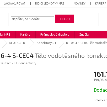
JAK NAKUPOVAT
ŘÍDICÍ JEDNOTKY MRS
NOVINKY
KARIÉRA
HLEDAT
otky MRS
Kariéra
Průmyslové displeje
Značky
DEUTSCH DT
Konektory DT
DT 06-4 S-CE04
Tělo vodotě
06-4 S-CE04
Tělo vodotěsného konekt
Deutsch - TE Connectivity
161,
194,96 K
Měrná
Dodac
cena:
Položka 