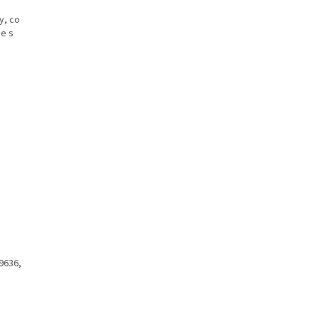
y, co
ce s
9636,