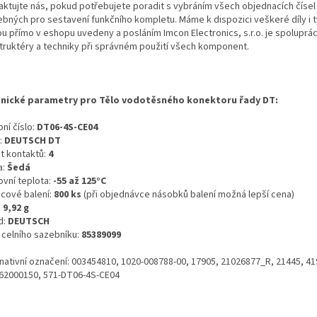
aktujte nás, pokud potřebujete poradit s vybráním všech objednacích čísel
ebných pro sestavení funkčního kompletu. Máme k dispozici veškeré díly i t
ou přímo v eshopu uvedeny a posláním Imcon Electronics, s.r.o. je spoluprá
truktéry a techniky při správném použití všech komponent.
nické parametry pro Tělo vodotěsného konektoru řady DT:
ní číslo:
DT06-4S-CE04
:
DEUTSCH DT
t kontaktů:
4
a:
Šedá
ovní teplota:
-55 až 125°C
icové balení:
800 ks
(při objednávce násobků balení možná lepší cena)
:
9,92 g
d:
DEUTSCH
o celního sazebníku:
85389099
rnativní označení: 003454810, 1020-008788-00, 17905, 21026877_R, 21445, 41
62000150, 571-DT06-4S-CE04