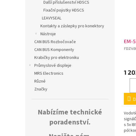
Další příslušenství HDSCS
Fixační pojistky HDSCS
LEAVYSEAL
Kontakty a záslepky pro konektory
Nástroje
EM-5
CAN BUS Rozbočovače
rozva
CAN BUS Komponenty
signá
Krabičky pro elektroniku
Průmyslové displeje
1 20
MRS Electronics
Různé
Značky
D
Nabízíme technické
Vodotě
signál
poradenství.
s 5x I
pól ko