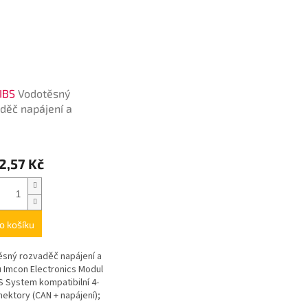
IBS
Vodotěsný
děč napájení a
lů
2,57 Kč
o košíku
sný rozvaděč napájení a
ů Imcon Electronics Modul
BS System kompatibilní 4-
nektory (CAN + napájení);