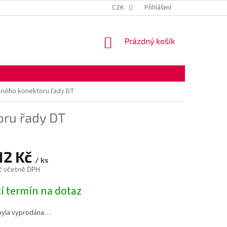
KONTAKTNÍ ÚDAJE
OBCHODNÍ PODMÍNKY
CZK
Přihlášení
OCHRANA OSOBNÍ
NÁKUPNÍ
Prázdný košík
KOŠÍK
sného konektoru řady DT
oru řady DT
12 Kč
/ ks
č včetně DPH
í termín na dotaz
byla vyprodána…