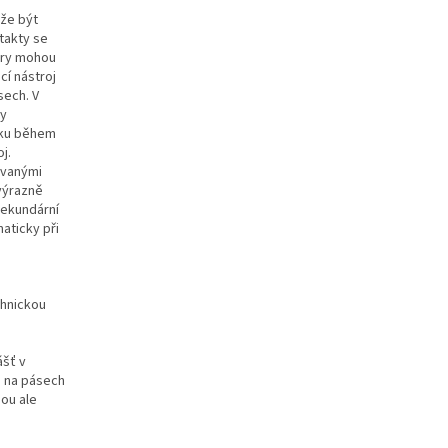
ůže být
takty se
ory mohou
cí nástroj
sech. V
ty
líku během
j.
ovanými
 výrazně
sekundární
aticky při
chnickou
ášť v
o na pásech
sou ale