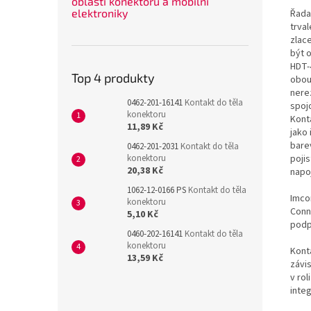
oblasti konektorů a mobilní
elektroniky
Řada
trva
zlac
být 
HDT-
Top 4 produkty
obou
nerez
0462-201-16141
Kontakt do těla
spoj
konektoru
Kont
11,89 Kč
jako 
bare
0462-201-2031
Kontakt do těla
konektoru
poji
20,38 Kč
napo
1062-12-0166 PS
Kontakt do těla
Imco
konektoru
Conn
5,10 Kč
podp
0460-202-16141
Kontakt do těla
konektoru
Konta
13,59 Kč
závi
v rol
inte