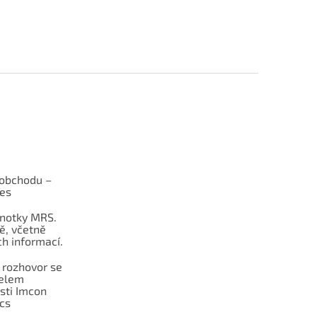
obchodu –
les
dnotky MRS.
ě, včetně
h informací.
 rozhovor se
telem
sti Imcon
cs