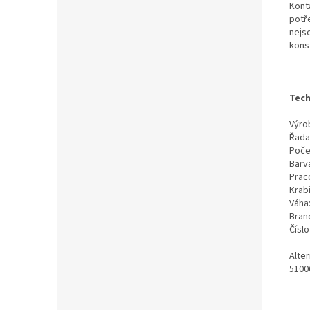
Kont
potř
nejs
kons
Tech
Výrob
Řada
Poče
Barv
Prac
Krab
Váha
Bran
Čísl
Alte
5100