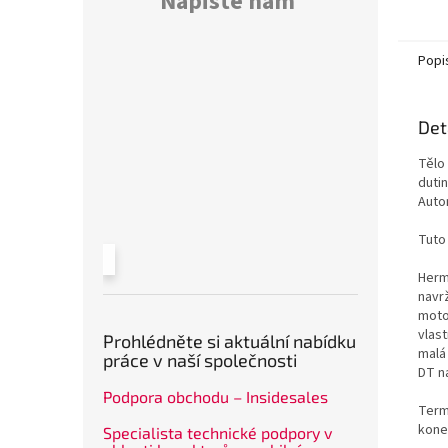
Napište nám
počet 
Popi
Det
Tělo
duti
Auto
Tuto
Herm
navr
moto
vlas
Prohlédněte si aktuální nabídku
malá
práce v naší společnosti
DT n
Podpora obchodu – Insidesales
Termo
kone
Specialista technické podpory v