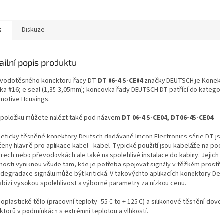
kontaktů: 20
s
Diskuze
ailní popis produktu
 vodotěsného konektoru řady DT
DT 06-4 S-CE04
značky DEUTSCH je Konek
nka #16; e-seal (1,35-3,05mm); koncovka řady DEUTSCH DT patřící do katego
motive Housings.
 položku můžete nalézt také pod názvem
DT 06-4 S-CE04, DT06-4S-CE04
.
eticky těsněné konektory Deutsch dodávané Imcon Electronics série DT j
ženy hlavně pro aplikace kabel - kabel. Typické použití jsou kabeláže na po
rech nebo převodovkách ale také na spolehlivé instalace do kabiny. Jejich
tnosti vyniknou všude tam, kde je potřeba spojovat signály v těžkém prostř
 degradace signálu může být kritická. V takovýchto aplikacích konektory De
abízí vysokou spolehlivost a výborné parametry za nízkou cenu.
plastické tělo (pracovní teploty -55 C to + 125 C) a silikonové těsnění dovol
ktorů v podmínkách s extrémní teplotou a vlhkostí.