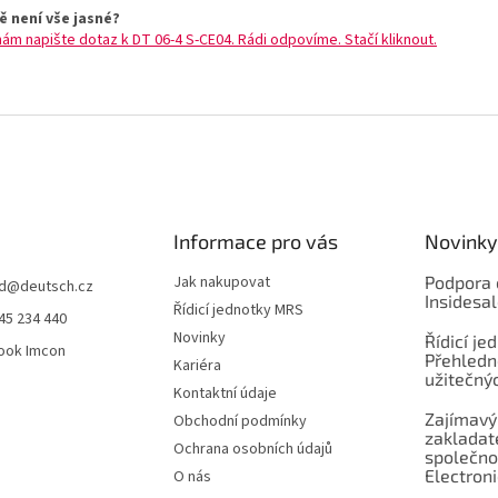
ě není vše jasné?
nám napište dotaz k DT 06-4 S-CE04. Rádi odpovíme. Stačí kliknout.
Informace pro vás
Novinky
Jak nakupovat
Podpora 
d
@
deutsch.cz
Insidesa
Řídicí jednotky MRS
45 234 440
Novinky
Řídicí je
ook Imcon
Přehledn
Kariéra
užitečnýc
Kontaktní údaje
Zajímavý
Obchodní podmínky
zaklada
Ochrana osobních údajů
společno
Electroni
O nás