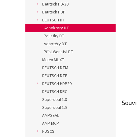
n
Deutsch HD-30
e
Deutsch HDP
l
DEUTSCH DT
Konektory DT
Pojistky DT
Adaptéry DT
Příslušenství DT
Molex ML-XT
DEUTSCH DTM
DEUTSCH DTP
DEUTSCH HDP20
DEUTSCH DRC
Superseal 1.0
Souvi
Superseal 1.5
AMPSEAL
AMP MCP
HDSCS