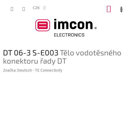
Přejít
NÁKUP
na
CZK
obsah
KOŠÍK
DT 06-3 S-E003
Tělo vodotěsného
konektoru řady DT
Značka:
Deutsch - TE Connectivity