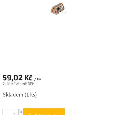
59,02 Kč
/ ks
71,41 Kč včetně DPH
Měrná
Skladem
(1 ks)
cena: