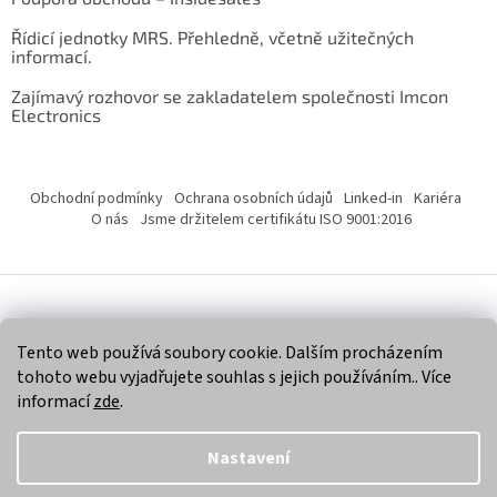
Řídicí jednotky MRS. Přehledně, včetně užitečných
informací.
Zajímavý rozhovor se zakladatelem společnosti Imcon
Electronics
Obchodní podmínky
Ochrana osobních údajů
Linked-in
Kariéra
O nás
Jsme držitelem certifikátu ISO 9001:2016
Vytvořil Shoptet
Tento web používá soubory cookie. Dalším procházením
tohoto webu vyjadřujete souhlas s jejich používáním.. Více
Copyright 2026
Imcon Electronics, s.r.o.
. Všechna práva
informací
zde
.
vyhrazena.
Nastavení