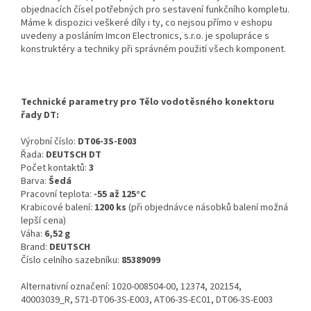
objednacích čísel potřebných pro sestavení funkčního kompletu.
Máme k dispozici veškeré díly i ty, co nejsou přímo v eshopu
uvedeny a posláním Imcon Electronics, s.r.o. je spolupráce s
konstruktéry a techniky při správném použití všech komponent.
Technické parametry pro Tělo vodotěsného konektoru
řady DT:
Výrobní číslo:
DT06-3S-E003
Řada:
DEUTSCH DT
Počet kontaktů:
3
Barva:
Šedá
Pracovní teplota:
-55 až 125°C
Krabicové balení:
1200 ks
(při objednávce násobků balení možná
lepší cena)
Váha:
6,52 g
Brand:
DEUTSCH
Číslo celního sazebníku:
85389099
Alternativní označení: 1020-008504-00, 12374, 202154,
40003039_R, 571-DT06-3S-E003, AT06-3S-EC01, DT06-3S-E003