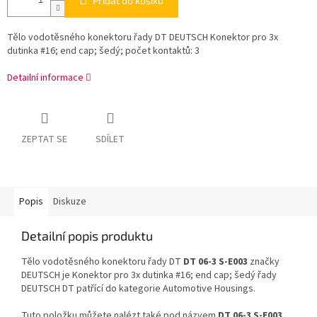
Přidat do košíku
Tělo vodotěsného konektoru řady DT DEUTSCH Konektor pro 3x
dutinka #16; end cap; šedý; počet kontaktů: 3
Detailní informace
ZEPTAT SE
SDÍLET
Popis
Diskuze
Detailní popis produktu
Tělo vodotěsného konektoru řady DT
DT 06-3 S-E003
značky
DEUTSCH je Konektor pro 3x dutinka #16; end cap; šedý řady
DEUTSCH DT patřící do kategorie Automotive Housings.
Tuto položku můžete nalézt také pod názvem
DT 06-3 S-E003,