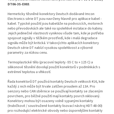
DT06-3S-E003
.
Hermeticky těsněné konektory Deutsch dodávané Imcon
Electronics série DT jsou navrženy hlavně pro aplikace kabel -
kabel. Typické použití jsou kabeláže na podvozcích, motorech
nebo převodovkách ale také na spolehlivé instalace do kabiny.
Jejich jedinečné vlastnosti vyniknou všude tam, kde je potřeba
spojovat signály v těžkém prostředí, kde i malá degradace
signálu může být kritická. V takovýchto aplikacích konektory
Deutsch série DT nabízí vysokou spolehlivost a výborné
parametry za nízkou cenu.
Termoplastické tělo (pracovní teploty -55 C to + 125 C) a
silikonové těsnění dovolují použití konektorů v podmínkách s
extrémní teplotou a vlhkostí.
Řada konektorů DT používá kontakty Deutsch velikosti #16, kde
každý z nich může být trvale zatížen proudem až 13A. Pro
senzory nebo CAN sběrnice se používají kontakty se zlaceným
povrchem, pro běžné použití mají kontakty povrch niklovaný.
Konektory mohou být osazeny volně sypanými kontakty
(trubičkové / soustružené kontakty lisovací nástroj HDT-48-00)
pro rozhodující elektrické obvody nebo úspornějšími kontakty