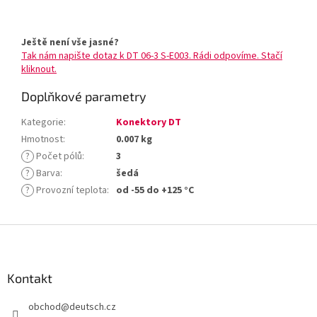
Ještě není vše jasné?
Tak nám napište dotaz k DT 06-3 S-E003. Rádi odpovíme. Stačí
kliknout.
Doplňkové parametry
Kategorie
:
Konektory DT
Hmotnost
:
0.007 kg
?
Počet pólů
:
3
?
Barva
:
šedá
?
Provozní teplota
:
od -55 do +125 °C
Z
á
p
a
Kontakt
t
obchod
@
deutsch.cz
í