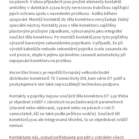
na pásech. V obou případech jsou pružné elementy kontaktů
umístěny v dutinkách a jsou kryty nerezovou trubičkou zajišťující
jejich ochranu spolu s navedením protikusu - kolíku během
spojování. Montáž kontaktů do těla konektoru nevyžaduje žádný
speciální nástroj. Kontakty jsou v těle konektoru zajištěny
plastovými pružnými západkami, vylisovanými jako integrální
součást těla konektoru. Po montáži kontaktů jsou tyto pojištěny
výrazně barevnými sekundárními pojistkami. V případě, že při
výrobě kabeláže nebude sekundární pojistka zcela zasunuta do
své pozice, dojde k jejímu správnému zasunutí automaticky při
napojování konektoru na protikus.
Imcon Electronics je největší Evropský velkoobchodní
distributor konektorů TE Connectivity DVI, kam série DT patří a
poskytujeme k nim také nejrozsáhlejší technickou podporu.
Kontakty a pojistky nejsou součástí těla konektoru DT a je třeba
je objednat zvlášť v závislosti na požadovaných parametrech
(zlacené nebo niklované, sypané nebo na pásech v roli či
samostatně, liší se také podle průřezu vodiče). Součástí těl
konektorů jsou ale integrovaná těsnění, ta se objednávat zvlášť
nemusí.
Kontaktujte nás, pokud potřebujete poradit s vybráním všech