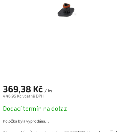
369,38 Kč
/ ks
446,95 Kč včetně DPH
Měrná
Dodací termín na dotaz
cena:
Položka byla vyprodána…