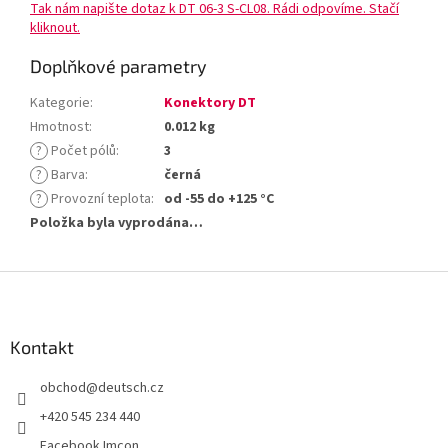
Tak nám napište dotaz k DT 06-3 S-CL08. Rádi odpovíme. Stačí
kliknout.
Doplňkové parametry
Kategorie
:
Konektory DT
Hmotnost
:
0.012 kg
?
Počet pólů
:
3
?
Barva
:
černá
?
Provozní teplota
:
od -55 do +125 °C
Položka byla vyprodána…
Z
á
p
a
Kontakt
t
obchod
@
deutsch.cz
í
+420 545 234 440
Facebook Imcon