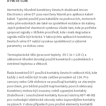
DT06-3S-CL08
.
Hermeticky těsněné konektory Deutsch dodávané Imcon
Electronics série DT jsou navrženy hlavně pro aplikace kabel -
kabel. Typické použití jsou kabeláže na podvozcích, motorech
nebo převodovkách ale také na spolehlivé instalace do kabiny.
Jejich jedinečné vlastnosti vyniknou všude tam, kde je potřeba
spojovat signály v těžkém prostředí, kde i malá degradace
signálu může být kritická. V takovýchto aplikacích konektory
Deutsch série DT nabízí vysokou spolehlivost a výborné
parametry za nízkou cenu.
Termoplastické tělo (pracovní teploty -55 C to + 125 C) a
silikonové těsnění dovolují použití konektorů v podmínkách s
extrémní teplotou a vlhkostí.
Řada konektorů DT používá kontakty Deutsch velikosti #16, kde
každý z nich může být trvale zatížen proudem až 13A. Pro
senzory nebo CAN sběrnice se používají kontakty se zlaceným
povrchem, pro běžné použití mají kontakty povrch niklovaný.
Konektory mohou být osazeny volně sypanými kontakty
(trubičkové / soustružené kontakty lisovací nástroj HDT-48-00)
pro rozhodující elektrické obvody nebo úspornějšími kontakty
na pásech. V obou případech jsou pružné elementy kontaktů