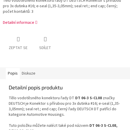
Tělo vodotěsného konektoru řady DT DEUTSCH Konektor s přírubou
pro 3x dutinka #16; e-seal (1,35-3,05mm); seal ret.; end cap; černý;
počet kontaktů: 3
Detailní informace
ZEPTAT SE
SDÍLET
Popis
Diskuze
Detailní popis produktu
Tělo vodotěsného konektoru řady DT
DT 06-3 S-CL08
značky
DEUTSCH je Konektor s přírubou pro 3x dutinka #16; e-seal (1,35-
3,05mm); seal ret.; end cap; černý řady DEUTSCH DT patřící do
kategorie Automotive Housings.
Tuto položku můžete nalézt také pod názvem
DT 06-3 S-CL08,