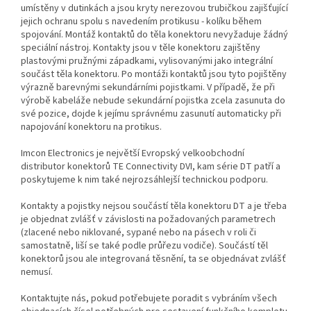
umístěny v dutinkách a jsou kryty nerezovou trubičkou zajišťující
jejich ochranu spolu s navedením protikusu - kolíku během
spojování. Montáž kontaktů do těla konektoru nevyžaduje žádný
speciální nástroj. Kontakty jsou v těle konektoru zajištěny
plastovými pružnými západkami, vylisovanými jako integrální
součást těla konektoru. Po montáži kontaktů jsou tyto pojištěny
výrazně barevnými sekundárními pojistkami. V případě, že při
výrobě kabeláže nebude sekundární pojistka zcela zasunuta do
své pozice, dojde k jejímu správnému zasunutí automaticky při
napojování konektoru na protikus.
Imcon Electronics je největší Evropský velkoobchodní
distributor konektorů TE Connectivity DVI, kam série DT patří a
poskytujeme k nim také nejrozsáhlejší technickou podporu.
Kontakty a pojistky nejsou součástí těla konektoru DT a je třeba
je objednat zvlášť v závislosti na požadovaných parametrech
(zlacené nebo niklované, sypané nebo na pásech v roli či
samostatně, liší se také podle průřezu vodiče). Součástí těl
konektorů jsou ale integrovaná těsnění, ta se objednávat zvlášť
nemusí.
Kontaktujte nás, pokud potřebujete poradit s vybráním všech