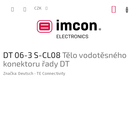
Přejít
NÁKUP
na
CZK
obsah
KOŠÍK
DT 06-3 S-CL08
Tělo vodotěsného
konektoru řady DT
Značka:
Deutsch - TE Connectivity