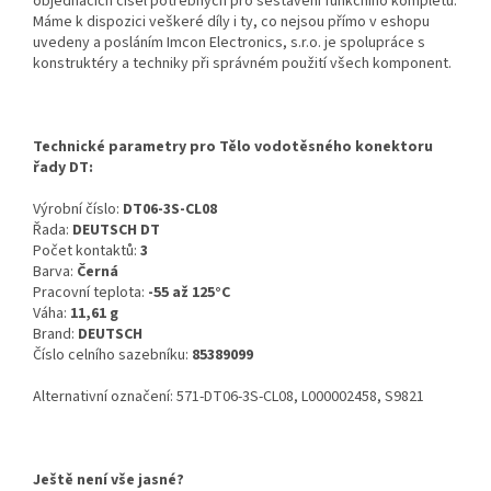
objednacích čísel potřebných pro sestavení funkčního kompletu.
Máme k dispozici veškeré díly i ty, co nejsou přímo v eshopu
uvedeny a posláním Imcon Electronics, s.r.o. je spolupráce s
konstruktéry a techniky při správném použití všech komponent.
Technické parametry pro Tělo vodotěsného konektoru
řady DT:
Výrobní číslo:
DT06-3S-CL08
Řada:
DEUTSCH DT
Počet kontaktů:
3
Barva:
Černá
Pracovní teplota:
-55 až 125°C
Váha:
11,61 g
Brand:
DEUTSCH
Číslo celního sazebníku:
85389099
Alternativní označení: 571-DT06-3S-CL08, L000002458, S9821
Ještě není vše jasné?