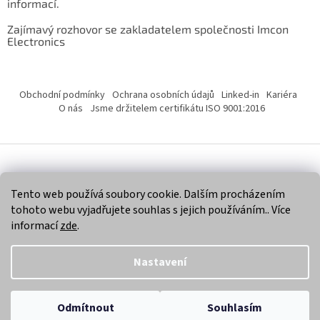
informací.
Zajímavý rozhovor se zakladatelem společnosti Imcon
Electronics
Obchodní podmínky
Ochrana osobních údajů
Linked-in
Kariéra
O nás
Jsme držitelem certifikátu ISO 9001:2016
Vytvořil Shoptet
Tento web používá soubory cookie. Dalším procházením
tohoto webu vyjadřujete souhlas s jejich používáním.. Více
Copyright 2026
Imcon Electronics, s.r.o.
. Všechna práva
informací
zde
.
vyhrazena.
Nastavení
Odmítnout
Souhlasím