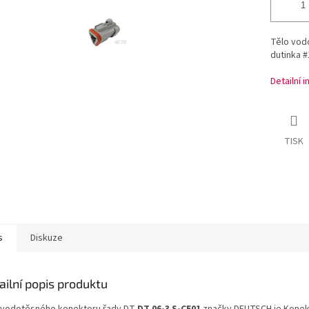
Tělo vod
dutinka #
Detailní 
TISK
s
Diskuze
ailní popis produktu
 vodotěsného konektoru řady DT
DT 06-3 S-CE01
značky DEUTSCH je Konek