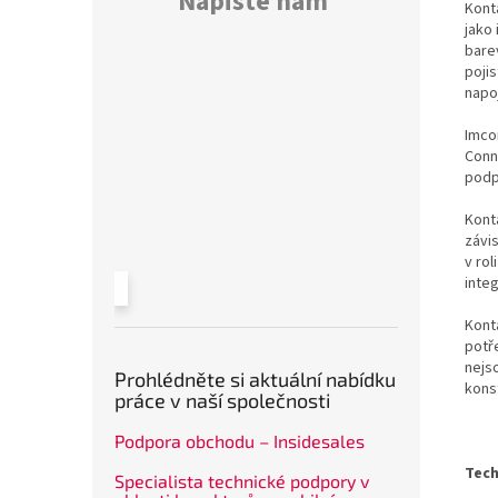
Napište nám
Kont
jako 
bare
poji
napo
Imco
Conn
podp
Konta
závi
v rol
inte
Kont
potř
nejs
Prohlédněte si aktuální nabídku
kons
práce v naší společnosti
Podpora obchodu – Insidesales
Tech
Specialista technické podpory v