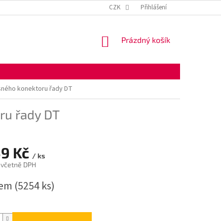
KONTAKTNÍ ÚDAJE
OBCHODNÍ PODMÍNKY
CZK
Přihlášení
OCHRANA OSOBNÍ
NÁKUPNÍ
Prázdný košík
KOŠÍK
sného konektoru řady DT
ru řady DT
59 Kč
/ ks
 včetně DPH
dem
(5254 ks)