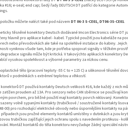
nka #16; e-seal; end cap; šedý řady DEUTSCH DT patřící do kategorie Autom
ings.
 položku můžete nalézt také pod názvem
DT 06-3 S-CE01, DT06-3S-CE01
.
eticky těsněné konektory Deutsch dodávané Imcon Electronics série DT j
ženy hlavně pro aplikace kabel - kabel. Typické použití jsou kabeláže na po
rech nebo převodovkách ale také na spolehlivé instalace do kabiny. Jejich
tnosti vyniknou všude tam, kde je potřeba spojovat signály v těžkém prostř
 degradace signálu může být kritická. V takovýchto aplikacích konektory De
abízí vysokou spolehlivost a výborné parametry za nízkou cenu.
plastické tělo (pracovní teploty -55 C to + 125 C) a silikonové těsnění dovol
ktorů v podmínkách s extrémní teplotou a vlhkostí.
 konektorů DT používá kontakty Deutsch velikosti #16, kde každý z nich m
le zatížen proudem až 13A. Pro senzory nebo CAN sběrnice se používají kon
eným povrchem, pro běžné použití mají kontakty povrch niklovaný. Konekt
osazeny volně sypanými kontakty (trubičkové / soustružené kontakty lisova
48-00) pro rozhodující elektrické obvody nebo úspornějšími kontakty na pá
 případech jsou pružné elementy kontaktů umístěny v dutinkách a jsou kry
ovou trubičkou zajišťující jejich ochranu spolu s navedením protikusu - ko
ování. Montáž kontaktů do těla konektoru nevyžaduje žádný speciální nástro