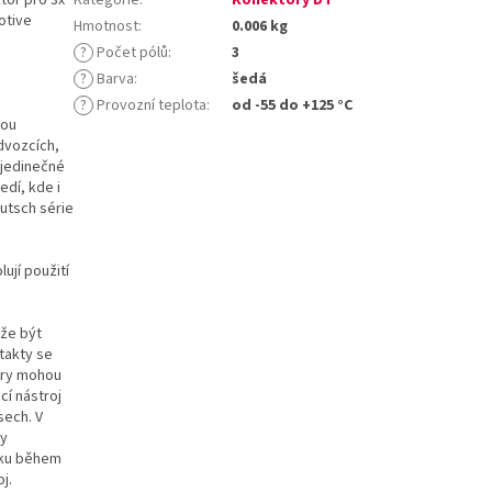
otive
Hmotnost
:
0.006 kg
?
Počet pólů
:
3
?
Barva
:
šedá
?
Provozní teplota
:
od -55 do +125 °C
sou
dvozcích,
 jedinečné
edí, kde i
utsch série
ují použití
ůže být
takty se
ory mohou
cí nástroj
sech. V
ty
líku během
j.