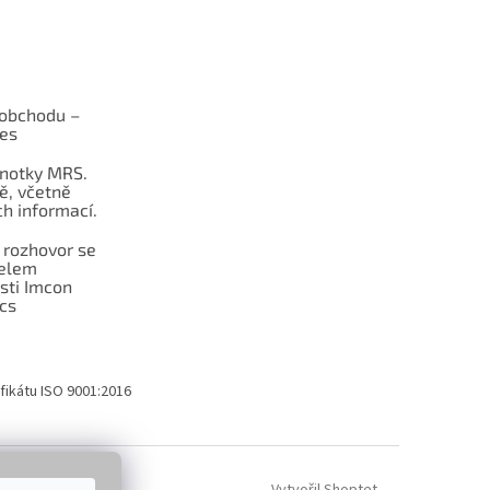
obchodu –
les
dnotky MRS.
ě, včetně
h informací.
 rozhovor se
telem
sti Imcon
cs
fikátu ISO 9001:2016