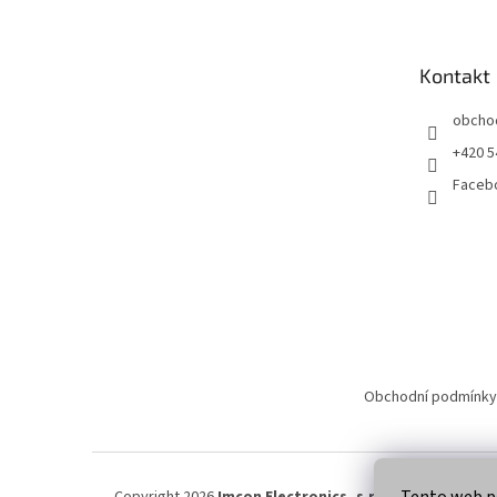
p
a
t
Kontakt
í
obcho
+420 5
Faceb
Obchodní podmínky