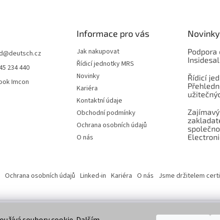
Informace pro vás
Novinky
Jak nakupovat
Podpora 
d
@
deutsch.cz
Insidesa
Řídicí jednotky MRS
45 234 440
Novinky
Řídicí je
ook Imcon
Přehledn
Kariéra
užitečnýc
Kontaktní údaje
Zajímavý
Obchodní podmínky
zaklada
Ochrana osobních údajů
společno
Electroni
O nás
Ochrana osobních údajů
Linked-in
Kariéra
O nás
Jsme držitelem certi