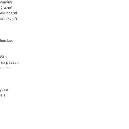
ovanými
 výrazně
sekundární
aticky při
chnickou
ášť v
o na pásech
sou ale
y, co
ce s