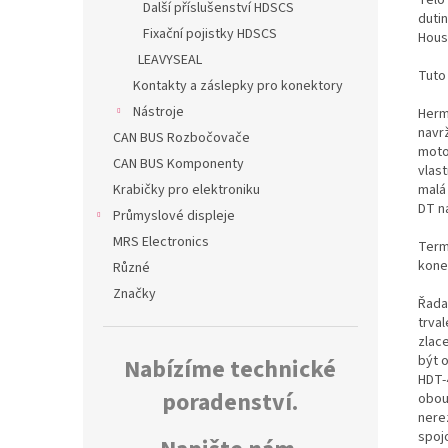
Další příslušenství HDSCS
duti
Fixační pojistky HDSCS
Hous
LEAVYSEAL
Tuto
Kontakty a záslepky pro konektory
Nástroje
Herm
navr
CAN BUS Rozbočovače
moto
CAN BUS Komponenty
vlas
malá
Krabičky pro elektroniku
DT n
Průmyslové displeje
MRS Electronics
Termo
kone
Různé
Značky
Řada
trva
zlac
být 
Nabízíme technické
HDT-
poradenství.
obou
nerez
spoj