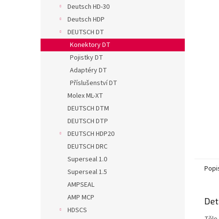
n
Deutsch HD-30
e
Deutsch HDP
l
DEUTSCH DT
Konektory DT
Pojistky DT
Adaptéry DT
Příslušenství DT
Molex ML-XT
DEUTSCH DTM
DEUTSCH DTP
DEUTSCH HDP20
DEUTSCH DRC
Superseal 1.0
Popi
Superseal 1.5
AMPSEAL
AMP MCP
Det
HDSCS
Tělo