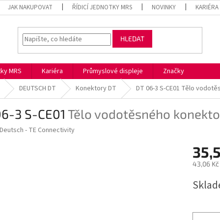
JAK NAKUPOVAT
ŘÍDICÍ JEDNOTKY MRS
NOVINKY
KARIÉRA
HLEDAT
otky MRS
Kariéra
Průmyslové displeje
Značky
DEUTSCH DT
Konektory DT
DT 06-3 S-CE01
Tělo vodotě
06-3 S-CE01
Tělo vodotěsného konekto
Deutsch - TE Connectivity
35,
43,06 Kč
Měrná
Skla
cena: