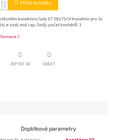
Přidat do košíku
otěsného konektoru řady DT DEUTSCH Konektor pro 3x
16; e-seal; end cap; šedý; počet kontaktů: 3
informace
ZEPTAT SE
SDÍLET
Doplňkové parametry
tor pro 3x
Kategorie
:
Konektory DT