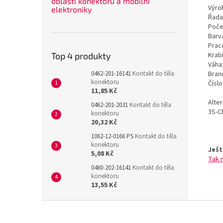
oblasti konektorů a mobilní
Výrob
elektroniky
Řada
Poče
Barv
Prac
Krab
Top 4 produkty
Váha
Bran
0462-201-16141
Kontakt do těla
konektoru
Čísl
11,85 Kč
Alte
0462-201-2031
Kontakt do těla
3S-C
konektoru
20,32 Kč
1062-12-0166 PS
Kontakt do těla
konektoru
Ješt
5,08 Kč
Tak 
0460-202-16141
Kontakt do těla
konektoru
13,55 Kč
Z
á