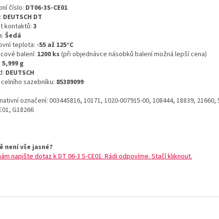
ní číslo:
DT06-3S-CE01
:
DEUTSCH DT
t kontaktů:
3
a:
Šedá
ovní teplota:
-55 až 125°C
icové balení:
1200 ks
(při objednávce násobků balení možná lepší cena)
:
5,999 g
d:
DEUTSCH
o celního sazebníku:
85389099
rnativní označení: 003445816, 10171, 1020-007915-00, 108444, 18839, 21660,
E01, G18266
ě není vše jasné?
nám napište dotaz k DT 06-3 S-CE01. Rádi odpovíme. Stačí kliknout.