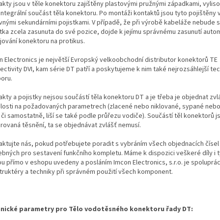
akty jsou v těle konektoru zajištěny plastovými pružnými západkami, vylis
integrální součást těla konektoru. Po montáži kontaktů jsou tyto pojištěny
vnými sekundárními pojistkami. V případě, že při výrobě kabeláže nebude 
stka zcela zasunuta do své pozice, dojde k jejímu správnému zasunutí autom
jování konektoru na protikus.
n Electronics je největší Evropský velkoobchodní distributor konektorů TE
ectivity DVI, kam série DT patří a poskytujeme k nim také nejrozsáhlejší te
oru.
kty a pojistky nejsou součástí těla konektoru DT a je třeba je objednat zvl
slosti na požadovaných parametrech (zlacené nebo niklované, sypané neb
i či samostatně, liší se také podle průřezu vodiče). Součástí těl konektorů j
grovaná těsnění, ta se objednávat zvlášť nemusí.
aktujte nás, pokud potřebujete poradit s vybráním všech objednacích čísel
ebných pro sestavení funkčního kompletu. Máme k dispozici veškeré díly i t
ou přímo v eshopu uvedeny a posláním Imcon Electronics, s.r.o. je spoluprá
truktéry a techniky při správném použití všech komponent.
nické parametry pro Tělo vodotěsného konektoru řady DT: