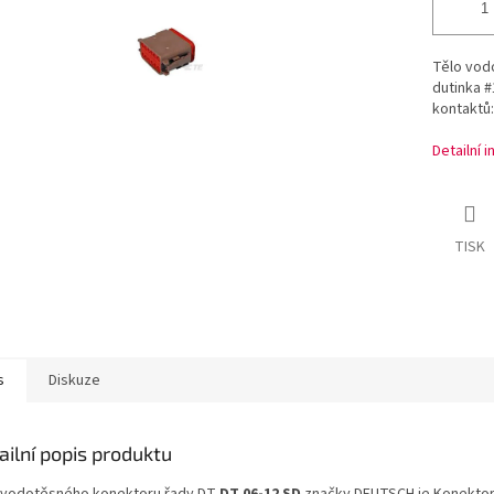
Tělo vod
dutinka #
kontaktů:
Detailní 
TISK
s
Diskuze
ailní popis produktu
 vodotěsného konektoru řady DT
DT 06-12 SD
značky DEUTSCH je Konektor