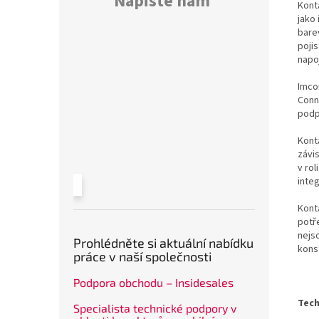
Napište nám
Kont
jako 
bare
poji
napo
Imco
Conn
podp
Konta
závi
v rol
inte
Kont
potř
nejs
Prohlédněte si aktuální nabídku
kons
práce v naší společnosti
Podpora obchodu – Insidesales
Tech
Specialista technické podpory v