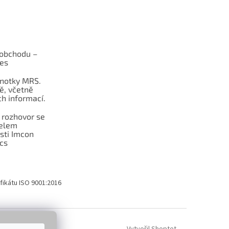
obchodu –
les
dnotky MRS.
ě, včetně
h informací.
 rozhovor se
telem
sti Imcon
cs
fikátu ISO 9001:2016