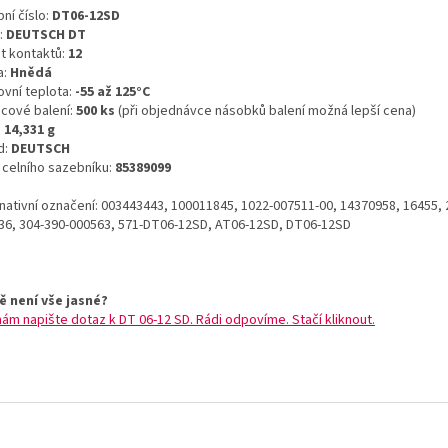
ní číslo:
DT06-12SD
:
DEUTSCH DT
t kontaktů:
12
a:
Hnědá
ovní teplota:
-55 až 125°C
icové balení:
500 ks
(při objednávce násobků balení možná lepší cena)
:
14,331 g
d:
DEUTSCH
o celního sazebníku:
85389099
rnativní označení: 003443443, 100011845, 1022-007511-00, 14370958, 16455, 
36, 304-390-000563, 571-DT06-12SD, AT06-12SD, DT06-12SD
ě není vše jasné?
nám napište dotaz k DT 06-12 SD. Rádi odpovíme. Stačí kliknout.