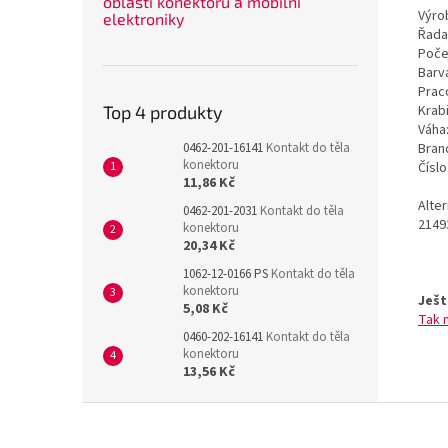
oblasti konektorů a mobilní
Výrob
elektroniky
Řada
Poče
Barv
Prac
Krab
Top 4 produkty
Váha
Bran
0462-201-16141
Kontakt do těla
konektoru
Čísl
11,86 Kč
Alte
0462-201-2031
Kontakt do těla
2149
konektoru
20,34 Kč
1062-12-0166 PS
Kontakt do těla
konektoru
Ješt
5,08 Kč
Tak 
0460-202-16141
Kontakt do těla
konektoru
13,56 Kč
Z
á