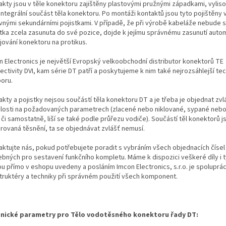
akty jsou v těle konektoru zajištěny plastovými pružnými západkami, vylis
integrální součást těla konektoru. Po montáži kontaktů jsou tyto pojištěny
vnými sekundárními pojistkami. V případě, že při výrobě kabeláže nebude 
stka zcela zasunuta do své pozice, dojde k jejímu správnému zasunutí autom
jování konektoru na protikus.
n Electronics je největší Evropský velkoobchodní distributor konektorů TE
ectivity DVI, kam série DT patří a poskytujeme k nim také nejrozsáhlejší te
oru.
kty a pojistky nejsou součástí těla konektoru DT a je třeba je objednat zvl
slosti na požadovaných parametrech (zlacené nebo niklované, sypané neb
i či samostatně, liší se také podle průřezu vodiče). Součástí těl konektorů j
grovaná těsnění, ta se objednávat zvlášť nemusí.
aktujte nás, pokud potřebujete poradit s vybráním všech objednacích čísel
ebných pro sestavení funkčního kompletu. Máme k dispozici veškeré díly i t
ou přímo v eshopu uvedeny a posláním Imcon Electronics, s.r.o. je spoluprá
truktéry a techniky při správném použití všech komponent.
nické parametry pro Tělo vodotěsného konektoru řady DT: