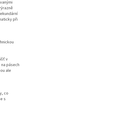
ovanými
 výrazně
sekundární
aticky při
chnickou
ášť v
o na pásech
sou ale
y, co
ce s