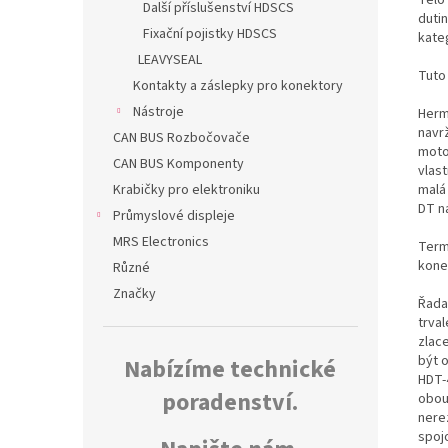
Další příslušenství HDSCS
dutin
Fixační pojistky HDSCS
kate
LEAVYSEAL
Tuto
Kontakty a záslepky pro konektory
Nástroje
Herm
navr
CAN BUS Rozbočovače
moto
CAN BUS Komponenty
vlas
malá
Krabičky pro elektroniku
DT n
Průmyslové displeje
MRS Electronics
Termo
kone
Různé
Značky
Řada
trva
zlac
být 
Nabízíme technické
HDT-
poradenství.
obou
nerez
spoj