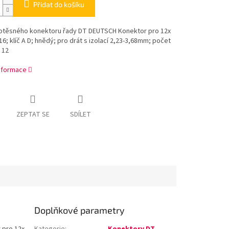
Přidat do košíku
otěsného konektoru řady DT DEUTSCH Konektor pro 12x
16; klíč A D; hnědý; pro drát s izolací 2,23-3,68mm; počet
 12
informace
ZEPTAT SE
SDÍLET
Doplňkové parametry
 pro 12x
Kategorie
:
Konektory DT