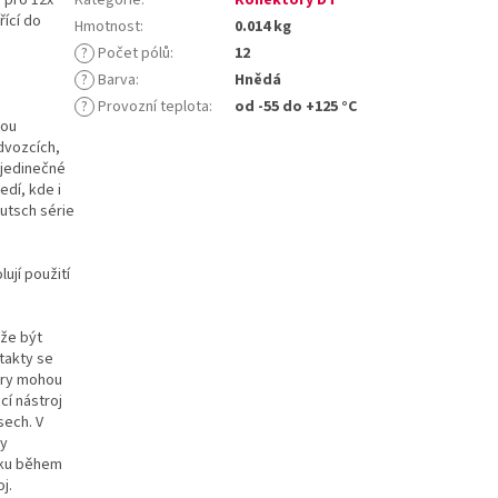
řící do
Hmotnost
:
0.014 kg
?
Počet pólů
:
12
?
Barva
:
Hnědá
?
Provozní teplota
:
od -55 do +125 °C
sou
dvozcích,
 jedinečné
edí, kde i
utsch série
ují použití
ůže být
takty se
ory mohou
cí nástroj
sech. V
ty
líku během
j.