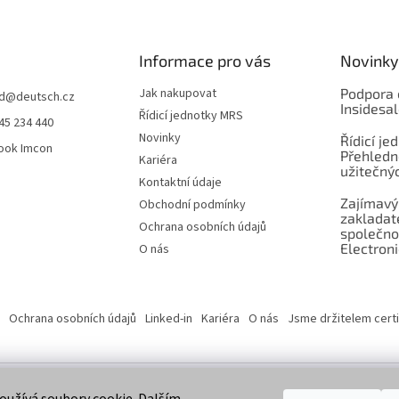
Informace pro vás
Novinky
Jak nakupovat
Podpora 
d
@
deutsch.cz
Insidesa
Řídicí jednotky MRS
45 234 440
Novinky
Řídicí je
ook Imcon
Přehledn
Kariéra
užitečnýc
Kontaktní údaje
Zajímavý
Obchodní podmínky
zaklada
Ochrana osobních údajů
společno
Electroni
O nás
Ochrana osobních údajů
Linked-in
Kariéra
O nás
Jsme držitelem certi