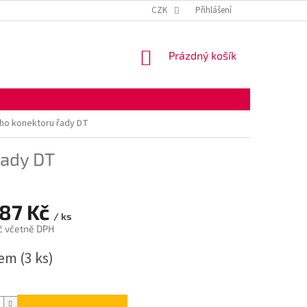
KONTAKTNÍ ÚDAJE
OBCHODNÍ PODMÍNKY
CZK
Přihlášení
OCHRANA OSOBNÍ
NÁKUPNÍ
Prázdný košík
KOŠÍK
ho konektoru řady DT
řady DT
,87 Kč
/ ks
č včetně DPH
dem
(3 ks)