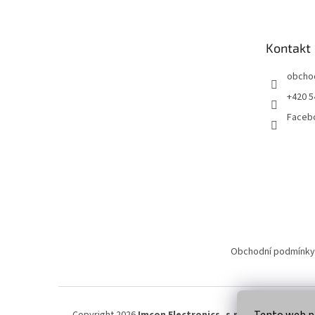
p
a
t
Kontakt
í
obcho
+420 5
Faceb
Obchodní podmínky