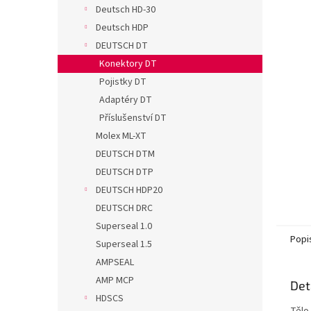
n
Deutsch HD-30
e
Deutsch HDP
l
DEUTSCH DT
Konektory DT
Pojistky DT
Adaptéry DT
Příslušenství DT
Molex ML-XT
DEUTSCH DTM
DEUTSCH DTP
DEUTSCH HDP20
DEUTSCH DRC
Superseal 1.0
Popi
Superseal 1.5
AMPSEAL
AMP MCP
Det
HDSCS
Tělo