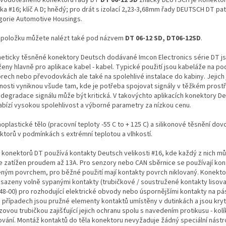
ka #16; klíč A D; hnědý; pro drát s izolací 2,23-3,68mm řady DEUTSCH DT pat
gorie Automotive Housings.
 položku můžete nalézt také pod názvem
DT 06-12 SD, DT06-12SD
.
eticky těsněné konektory Deutsch dodávané Imcon Electronics série DT j
ženy hlavně pro aplikace kabel - kabel. Typické použití jsou kabeláže na po
rech nebo převodovkách ale také na spolehlivé instalace do kabiny. Jejich
tnosti vyniknou všude tam, kde je potřeba spojovat signály v těžkém prostř
 degradace signálu může být kritická. V takovýchto aplikacích konektory De
abízí vysokou spolehlivost a výborné parametry za nízkou cenu.
plastické tělo (pracovní teploty -55 C to + 125 C) a silikonové těsnění dovol
ktorů v podmínkách s extrémní teplotou a vlhkostí.
 konektorů DT používá kontakty Deutsch velikosti #16, kde každý z nich m
le zatížen proudem až 13A. Pro senzory nebo CAN sběrnice se používají kon
eným povrchem, pro běžné použití mají kontakty povrch niklovaný. Konekt
osazeny volně sypanými kontakty (trubičkové / soustružené kontakty lisova
48-00) pro rozhodující elektrické obvody nebo úspornějšími kontakty na pá
 případech jsou pružné elementy kontaktů umístěny v dutinkách a jsou kry
ovou trubičkou zajišťující jejich ochranu spolu s navedením protikusu - ko
ování. Montáž kontaktů do těla konektoru nevyžaduje žádný speciální nástro