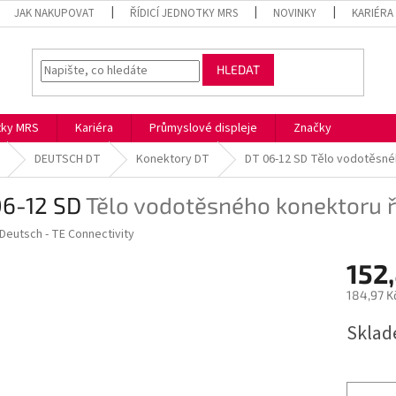
JAK NAKUPOVAT
ŘÍDICÍ JEDNOTKY MRS
NOVINKY
KARIÉRA
HLEDAT
otky MRS
Kariéra
Průmyslové displeje
Značky
DEUTSCH DT
Konektory DT
DT 06-12 SD
Tělo vodotěsné
06-12 SD
Tělo vodotěsného konektoru 
Deutsch - TE Connectivity
152
184,97 K
Měrná
Skla
cena: