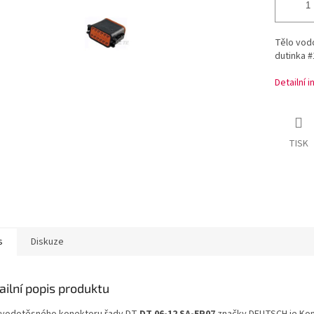
Tělo vod
dutinka #
Detailní 
TISK
s
Diskuze
ailní popis produktu
 vodotěsného konektoru řady DT
DT 06-12 SA-EP07
značky DEUTSCH je Kon