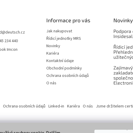
Informace pro vás
Novinky
Jak nakupovat
Podpora 
d
@
deutsch.cz
Insidesa
Řídicí jednotky MRS
45 234 440
Novinky
Řídicí je
ook Imcon
Přehledn
Kariéra
užitečnýc
Kontaktní údaje
Zajímavý
Obchodní podmínky
zaklada
Ochrana osobních údajů
společno
Electroni
O nás
Ochrana osobních údajů
Linked-in
Kariéra
O nás
Jsme držitelem certi