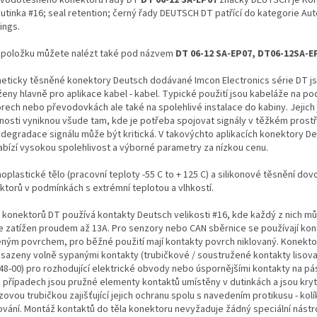
dutinka #16; seal retention; černý řady DEUTSCH DT patřící do kategorie Au
ings.
 položku můžete nalézt také pod názvem
DT 06-12 SA-EP07, DT06-12SA-E
eticky těsněné konektory Deutsch dodávané Imcon Electronics série DT j
ženy hlavně pro aplikace kabel - kabel. Typické použití jsou kabeláže na po
rech nebo převodovkách ale také na spolehlivé instalace do kabiny. Jejich
tnosti vyniknou všude tam, kde je potřeba spojovat signály v těžkém prostř
 degradace signálu může být kritická. V takovýchto aplikacích konektory De
abízí vysokou spolehlivost a výborné parametry za nízkou cenu.
plastické tělo (pracovní teploty -55 C to + 125 C) a silikonové těsnění dovol
ktorů v podmínkách s extrémní teplotou a vlhkostí.
 konektorů DT používá kontakty Deutsch velikosti #16, kde každý z nich m
le zatížen proudem až 13A. Pro senzory nebo CAN sběrnice se používají kon
eným povrchem, pro běžné použití mají kontakty povrch niklovaný. Konekt
osazeny volně sypanými kontakty (trubičkové / soustružené kontakty lisova
48-00) pro rozhodující elektrické obvody nebo úspornějšími kontakty na pá
 případech jsou pružné elementy kontaktů umístěny v dutinkách a jsou kry
ovou trubičkou zajišťující jejich ochranu spolu s navedením protikusu - ko
ování. Montáž kontaktů do těla konektoru nevyžaduje žádný speciální nástro