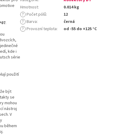
tomotive
Hmotnost
:
0.014 kg
?
Počet pólů
:
12
?
Barva
:
černá
P07
.
?
Provozní teplota
:
od -55 do +125 °C
sou
dvozcích,
 jedinečné
edí, kde i
utsch série
ují použití
ůže být
takty se
ory mohou
cí nástroj
sech. V
ty
líku během
j.