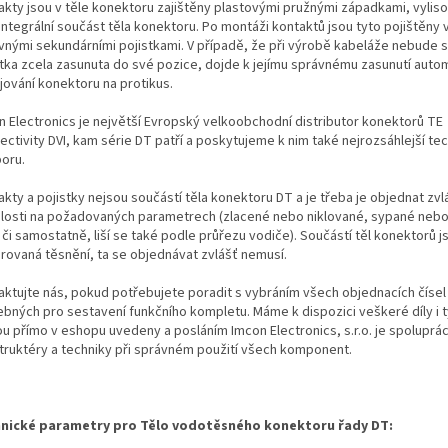
akty jsou v těle konektoru zajištěny plastovými pružnými západkami, vylis
integrální součást těla konektoru. Po montáži kontaktů jsou tyto pojištěny
vnými sekundárními pojistkami. V případě, že při výrobě kabeláže nebude 
stka zcela zasunuta do své pozice, dojde k jejímu správnému zasunutí autom
jování konektoru na protikus.
n Electronics je největší Evropský velkoobchodní distributor konektorů TE
ectivity DVI, kam série DT patří a poskytujeme k nim také nejrozsáhlejší te
oru.
kty a pojistky nejsou součástí těla konektoru DT a je třeba je objednat zvl
slosti na požadovaných parametrech (zlacené nebo niklované, sypané neb
i či samostatně, liší se také podle průřezu vodiče). Součástí těl konektorů j
grovaná těsnění, ta se objednávat zvlášť nemusí.
aktujte nás, pokud potřebujete poradit s vybráním všech objednacích čísel
ebných pro sestavení funkčního kompletu. Máme k dispozici veškeré díly i t
ou přímo v eshopu uvedeny a posláním Imcon Electronics, s.r.o. je spoluprá
truktéry a techniky při správném použití všech komponent.
nické parametry pro Tělo vodotěsného konektoru řady DT: