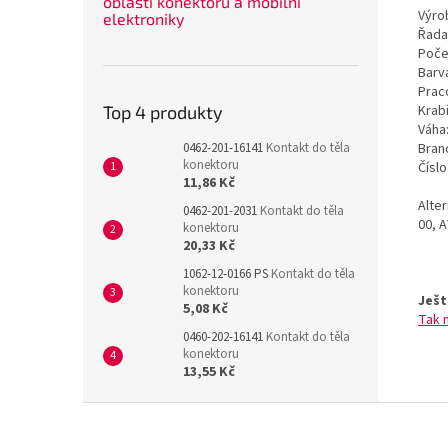
oblasti konektorů a mobilní
Výrob
elektroniky
Řada
Poče
Barv
Prac
Krab
Top 4 produkty
Váha
Bran
0462-201-16141
Kontakt do těla
konektoru
Čísl
11,86 Kč
Alte
0462-201-2031
Kontakt do těla
00, 
konektoru
20,33 Kč
1062-12-0166 PS
Kontakt do těla
konektoru
Ješt
5,08 Kč
Tak 
0460-202-16141
Kontakt do těla
konektoru
13,55 Kč
Z
á