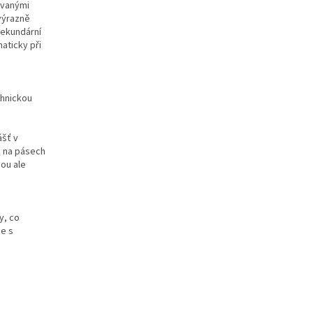
ovanými
 výrazně
sekundární
aticky při
chnickou
ášť v
o na pásech
sou ale
y, co
ce s