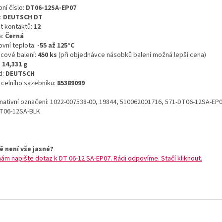
ní číslo:
DT06-12SA-EP07
:
DEUTSCH DT
t kontaktů:
12
a:
Černá
ovní teplota:
-55 až 125°C
icové balení:
450 ks
(při objednávce násobků balení možná lepší cena)
:
14,331 g
d:
DEUTSCH
o celního sazebníku:
85389099
rnativní označení: 1022-007538-00, 19844, 510062001716, 571-DT06-12SA-EP
AT06-12SA-BLK
ě není vše jasné?
nám napište dotaz k DT 06-12 SA-EP07. Rádi odpovíme. Stačí kliknout.