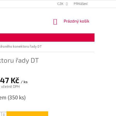
KONTAKTNÍ ÚDAJE
OBCHODNÍ PODMÍNKY
CZK
Přihlášení
OCHRANA OSOBNÍ
NÁKUPNÍ
Prázdný košík
KOŠÍK
těsného konektoru řady DT
toru řady DT
,47 Kč
/ ks
č včetně DPH
dem
(350 ks)