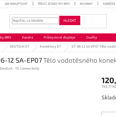
JAK NAKUPOVAT
ŘÍDICÍ JEDNOTKY MRS
NOVINKY
KARIÉRA
HLEDAT
otky MRS
Kariéra
Průmyslové displeje
Značky
DEUTSCH DT
Konektory DT
DT 06-12 SA-EP07
Tělo vodo
06-12 SA-EP07
Tělo vodotěsného konek
Deutsch - TE Connectivity
120
145,77 K
Měrná
Skla
cena: