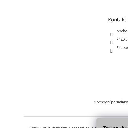
p
a
t
Kontakt
í
obcho
+420 5
Faceb
Obchodní podmínky