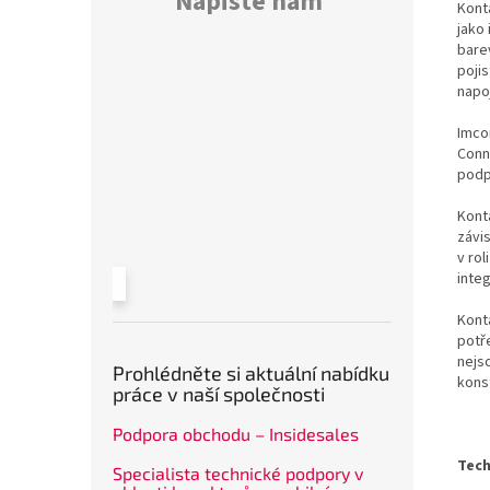
Napište nám
Kont
jako 
bare
poji
napo
Imco
Conn
podp
Konta
závi
v rol
inte
Kont
potř
nejs
Prohlédněte si aktuální nabídku
kons
práce v naší společnosti
Podpora obchodu – Insidesales
Tech
Specialista technické podpory v