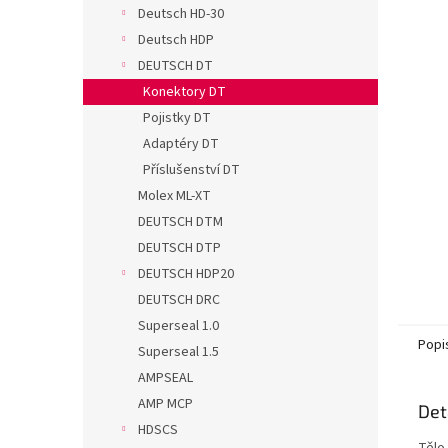
n
Deutsch HD-30
e
Deutsch HDP
l
DEUTSCH DT
Konektory DT
Pojistky DT
Adaptéry DT
Příslušenství DT
Molex ML-XT
DEUTSCH DTM
DEUTSCH DTP
DEUTSCH HDP20
DEUTSCH DRC
Superseal 1.0
Popi
Superseal 1.5
AMPSEAL
AMP MCP
Det
HDSCS
Tělo