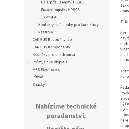
Další příslušenství HDSCS
12x 
Fixační pojistky HDSCS
Hous
LEAVYSEAL
Tuto
Kontakty a záslepky pro konektory
Nástroje
Herm
navr
CAN BUS Rozbočovače
moto
CAN BUS Komponenty
vlas
malá
Krabičky pro elektroniku
DT n
Průmyslové displeje
MRS Electronics
Termo
kone
Různé
Značky
Řada
trva
zlac
být 
Nabízíme technické
HDT-
poradenství.
obou
nerez
spoj