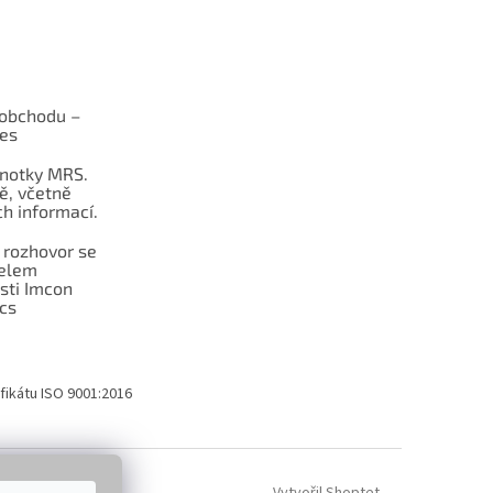
obchodu –
les
dnotky MRS.
ě, včetně
h informací.
 rozhovor se
telem
sti Imcon
cs
fikátu ISO 9001:2016