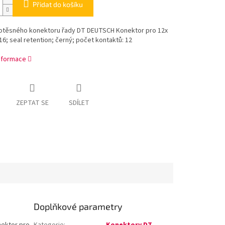
Přidat do košíku
otěsného konektoru řady DT DEUTSCH Konektor pro 12x
16; seal retention; černý; počet kontaktů: 12
informace
ZEPTAT SE
SDÍLET
Doplňkové parametry
ektor pro
Kategorie
:
Konektory DT