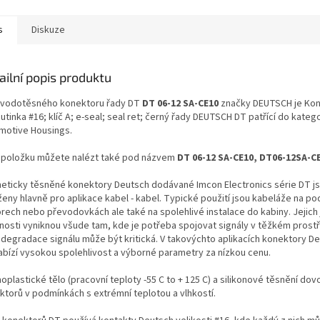
s
Diskuze
ailní popis produktu
 vodotěsného konektoru řady DT
DT 06-12 SA-CE10
značky DEUTSCH je Kon
utinka #16; klíč A; e-seal; seal ret; černý řady DEUTSCH DT patřící do kateg
motive Housings.
 položku můžete nalézt také pod názvem
DT 06-12 SA-CE10, DT06-12SA-C
eticky těsněné konektory Deutsch dodávané Imcon Electronics série DT j
ženy hlavně pro aplikace kabel - kabel. Typické použití jsou kabeláže na po
rech nebo převodovkách ale také na spolehlivé instalace do kabiny. Jejich
tnosti vyniknou všude tam, kde je potřeba spojovat signály v těžkém prostř
 degradace signálu může být kritická. V takovýchto aplikacích konektory De
abízí vysokou spolehlivost a výborné parametry za nízkou cenu.
plastické tělo (pracovní teploty -55 C to + 125 C) a silikonové těsnění dovol
ktorů v podmínkách s extrémní teplotou a vlhkostí.