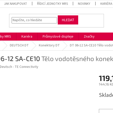
JAK NAKUPOVAT
ŘÍDICÍ JEDNOTKY MRS
NOVINKY
KARIÉRA
HLEDAT
otky MRS
Kariéra
Průmyslové displeje
Značky
DEUTSCH DT
Konektory DT
DT 06-12 SA-CE10
Tělo vodo
06-12 SA-CE10
Tělo vodotěsného konek
Deutsch - TE Connectivity
119,
144,16 K
Měrná
Skla
cena: