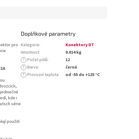
Doplňkové parametry
ektor pro
Kategorie
:
Konektory DT
orie
Hmotnost
:
0.014 kg
?
Počet pólů
:
12
?
Barva
:
černá
E10
.
?
Provozní teplota
:
od -55 do +125 °C
sou
dvozcích,
 jedinečné
edí, kde i
utsch série
ují použití