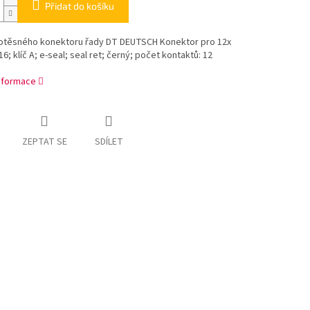
Přidat do košíku
otěsného konektoru řady DT DEUTSCH Konektor pro 12x
16; klíč A; e-seal; seal ret; černý; počet kontaktů: 12
informace
ZEPTAT SE
SDÍLET