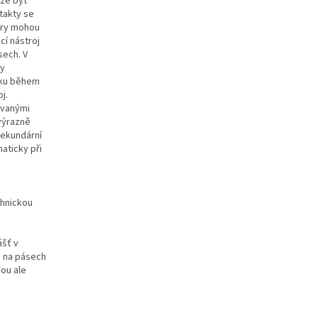
ůže být
takty se
ory mohou
cí nástroj
sech. V
ty
líku během
j.
ovanými
 výrazně
sekundární
aticky při
chnickou
ášť v
o na pásech
sou ale