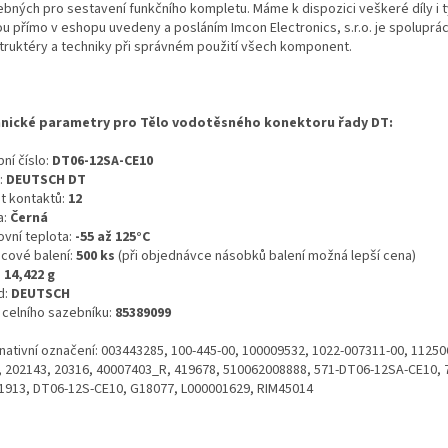
ebných pro sestavení funkčního kompletu. Máme k dispozici veškeré díly i t
ou přímo v eshopu uvedeny a posláním Imcon Electronics, s.r.o. je spoluprá
truktéry a techniky při správném použití všech komponent.
nické parametry pro Tělo vodotěsného konektoru řady DT:
ní číslo:
DT06-12SA-CE10
:
DEUTSCH DT
t kontaktů:
12
a:
Černá
ovní teplota:
-55 až 125°C
icové balení:
500 ks
(při objednávce násobků balení možná lepší cena)
:
14,422 g
d:
DEUTSCH
o celního sazebníku:
85389099
rnativní označení: 003443285, 100-445-00, 100009532, 1022-007311-00, 11250
, 202143, 20316, 40007403_R, 419678, 510062008888, 571-DT06-12SA-CE10, 
1913, DT06-12S-CE10, G18077, L000001629, RIM45014