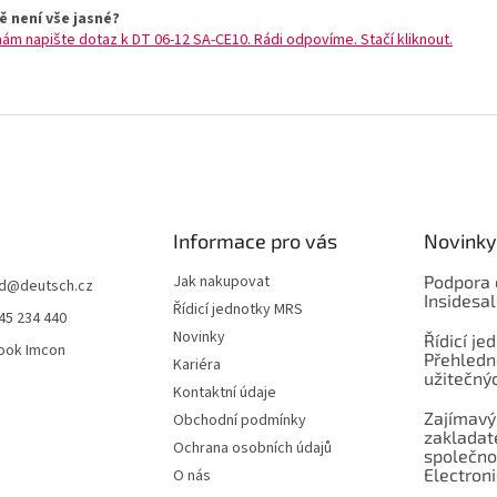
ě není vše jasné?
nám napište dotaz k DT 06-12 SA-CE10. Rádi odpovíme. Stačí kliknout.
Informace pro vás
Novinky
Jak nakupovat
Podpora 
d
@
deutsch.cz
Insidesa
Řídicí jednotky MRS
45 234 440
Novinky
Řídicí je
ook Imcon
Přehledn
Kariéra
užitečnýc
Kontaktní údaje
Zajímavý
Obchodní podmínky
zaklada
Ochrana osobních údajů
společno
Electroni
O nás