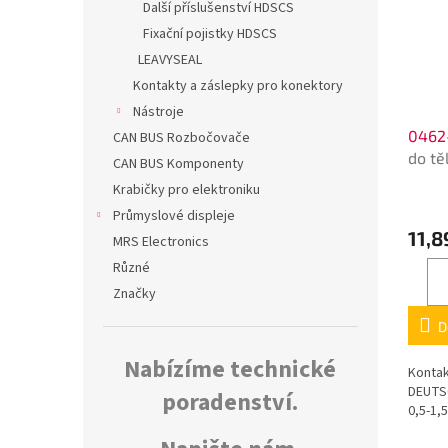
Další příslušenství HDSCS
Fixační pojistky HDSCS
LEAVYSEAL
Kontakty a záslepky pro konektory
Nástroje
0462
CAN BUS Rozbočovače
do tě
CAN BUS Komponenty
Krabičky pro elektroniku
Průmyslové displeje
11,8
MRS Electronics
Různé
Značky
D
Nabízíme technické
Kontak
DEUTSC
poradenství.
0,5-1,