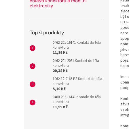
Řada
oblasti konektorů a mobilní
elektroniky
trva
zlac
být 
HDT-
obou
Top 4 produkty
nerez
spoj
0462-201-16141
Kontakt do těla
Kont
konektoru
jako 
11,89 Kč
bare
poji
0462-201-2031
Kontakt do těla
konektoru
napo
20,38 Kč
Imco
1062-12-0166 PS
Kontakt do těla
Conn
konektoru
podp
5,10 Kč
0460-202-16141
Kontakt do těla
Konta
konektoru
závi
13,59 Kč
v rol
inte
Kont