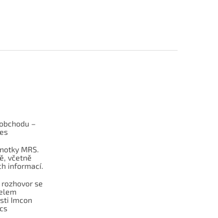
obchodu –
les
dnotky MRS.
ě, včetně
h informací.
 rozhovor se
telem
sti Imcon
cs