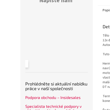
Napište nám
Popi
Det
Tělo
12x d
Auto
Tuto
Herm
navr
moto
vlas
malá
Prohlédněte si aktuální nabídku
DT n
práce v naší společnosti
Termo
Podpora obchodu – Insidesales
kone
Specialista technické podpory v