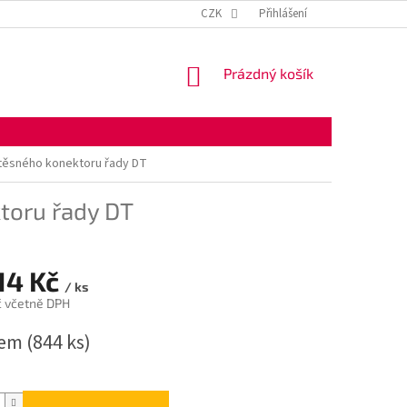
KONTAKTNÍ ÚDAJE
OBCHODNÍ PODMÍNKY
CZK
Přihlášení
OCHRANA OSOBNÍ
NÁKUPNÍ
Prázdný košík
KOŠÍK
těsného konektoru řady DT
toru řady DT
14 Kč
/ ks
č včetně DPH
dem
(844 ks)