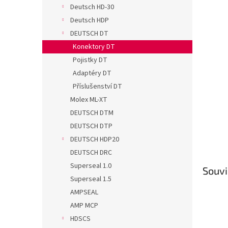
n
Deutsch HD-30
e
Deutsch HDP
l
DEUTSCH DT
Konektory DT
Pojistky DT
Adaptéry DT
Příslušenství DT
Molex ML-XT
DEUTSCH DTM
DEUTSCH DTP
DEUTSCH HDP20
DEUTSCH DRC
Superseal 1.0
Souvi
Superseal 1.5
AMPSEAL
AMP MCP
HDSCS