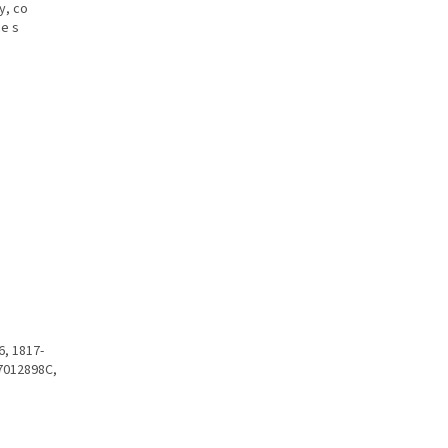
y, co
ce s
6, 1817-
7012898C,