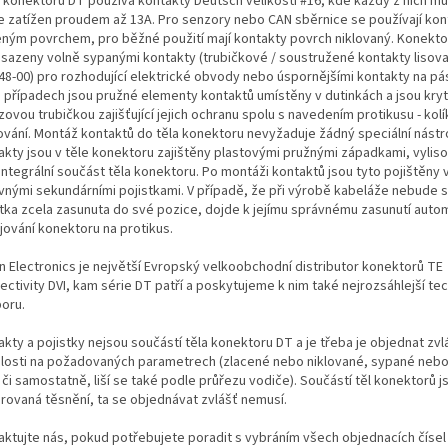
 konektorů DT používá kontakty Deutsch velikosti #16, kde každý z nich m
le zatížen proudem až 13A. Pro senzory nebo CAN sběrnice se používají kon
eným povrchem, pro běžné použití mají kontakty povrch niklovaný. Konekt
osazeny volně sypanými kontakty (trubičkové / soustružené kontakty lisova
48-00) pro rozhodující elektrické obvody nebo úspornějšími kontakty na pá
 případech jsou pružné elementy kontaktů umístěny v dutinkách a jsou kry
ovou trubičkou zajišťující jejich ochranu spolu s navedením protikusu - ko
ování. Montáž kontaktů do těla konektoru nevyžaduje žádný speciální nástro
akty jsou v těle konektoru zajištěny plastovými pružnými západkami, vylis
integrální součást těla konektoru. Po montáži kontaktů jsou tyto pojištěny
vnými sekundárními pojistkami. V případě, že při výrobě kabeláže nebude 
stka zcela zasunuta do své pozice, dojde k jejímu správnému zasunutí autom
jování konektoru na protikus.
n Electronics je největší Evropský velkoobchodní distributor konektorů TE
ectivity DVI, kam série DT patří a poskytujeme k nim také nejrozsáhlejší te
oru.
kty a pojistky nejsou součástí těla konektoru DT a je třeba je objednat zvl
slosti na požadovaných parametrech (zlacené nebo niklované, sypané neb
i či samostatně, liší se také podle průřezu vodiče). Součástí těl konektorů j
grovaná těsnění, ta se objednávat zvlášť nemusí.
aktujte nás, pokud potřebujete poradit s vybráním všech objednacích čísel