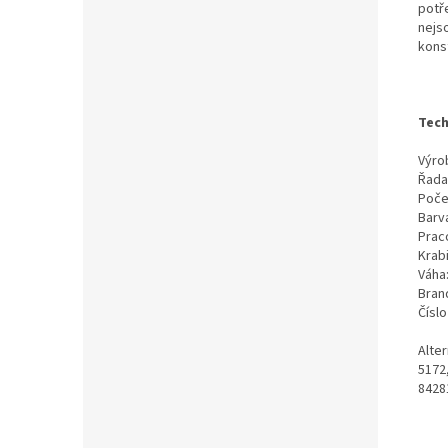
potř
nejs
kons
Tech
Výrob
Řada
Poče
Barv
Prac
Krab
Váha
Bran
Čísl
Alte
5172
8428