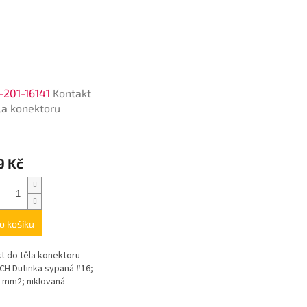
-201-16141
Kontakt
la konektoru
9 Kč
o košíku
t do těla konektoru
H Dutinka sypaná #16;
5 mm2; niklovaná