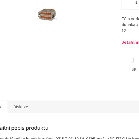
Tělo vod
dutinka #
12
Detailní 
TISK
s
Diskuze
ailní popis produktu
 vodotěsného konektoru řady DT
DT 06-12 SA-CE05
značky DEUTSCH je Kon