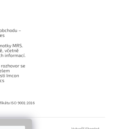
obchodu –
les
dnotky MRS.
ě, včetně
h informací.
 rozhovor se
telem
sti Imcon
cs
fikátu ISO 9001:2016