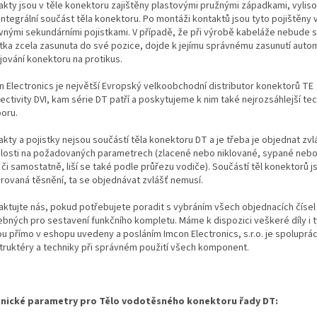
akty jsou v těle konektoru zajištěny plastovými pružnými západkami, vylis
integrální součást těla konektoru. Po montáži kontaktů jsou tyto pojištěny
vnými sekundárními pojistkami. V případě, že při výrobě kabeláže nebude 
stka zcela zasunuta do své pozice, dojde k jejímu správnému zasunutí autom
jování konektoru na protikus.
n Electronics je největší Evropský velkoobchodní distributor konektorů TE
ectivity DVI, kam série DT patří a poskytujeme k nim také nejrozsáhlejší te
oru.
kty a pojistky nejsou součástí těla konektoru DT a je třeba je objednat zvl
slosti na požadovaných parametrech (zlacené nebo niklované, sypané neb
i či samostatně, liší se také podle průřezu vodiče). Součástí těl konektorů j
grovaná těsnění, ta se objednávat zvlášť nemusí.
aktujte nás, pokud potřebujete poradit s vybráním všech objednacích čísel
ebných pro sestavení funkčního kompletu. Máme k dispozici veškeré díly i t
ou přímo v eshopu uvedeny a posláním Imcon Electronics, s.r.o. je spoluprá
truktéry a techniky při správném použití všech komponent.
nické parametry pro Tělo vodotěsného konektoru řady DT: