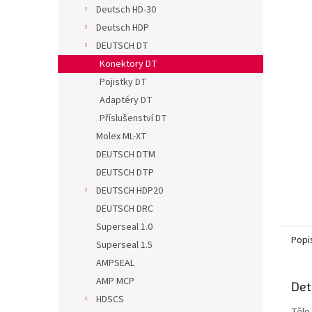
n
Deutsch HD-30
e
Deutsch HDP
l
DEUTSCH DT
Konektory DT
Pojistky DT
Adaptéry DT
Příslušenství DT
Molex ML-XT
DEUTSCH DTM
DEUTSCH DTP
DEUTSCH HDP20
DEUTSCH DRC
Superseal 1.0
Popi
Superseal 1.5
AMPSEAL
AMP MCP
Det
HDSCS
Tělo