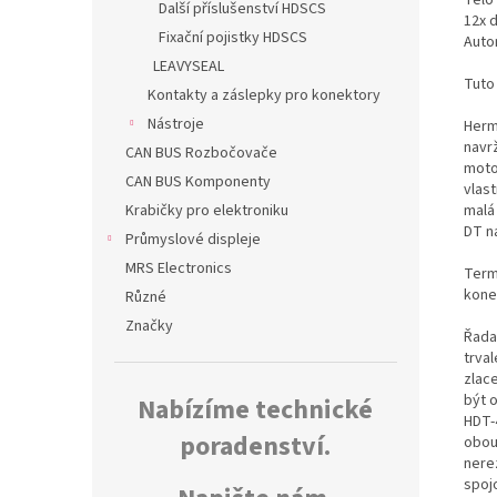
Další příslušenství HDSCS
12x d
Fixační pojistky HDSCS
Auto
LEAVYSEAL
Tuto
Kontakty a záslepky pro konektory
Nástroje
Herm
navr
CAN BUS Rozbočovače
moto
CAN BUS Komponenty
vlas
malá
Krabičky pro elektroniku
DT n
Průmyslové displeje
MRS Electronics
Termo
kone
Různé
Značky
Řada
trva
zlac
být 
Nabízíme technické
HDT-
poradenství.
obou
nerez
spoj