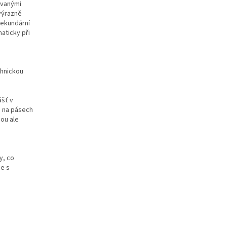
ovanými
 výrazně
sekundární
aticky při
chnickou
ášť v
o na pásech
sou ale
y, co
ce s