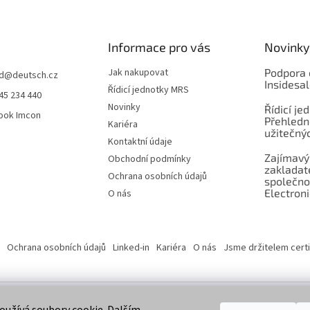
Informace pro vás
Novinky
Jak nakupovat
Podpora 
d
@
deutsch.cz
Insidesa
Řídicí jednotky MRS
45 234 440
Novinky
Řídicí je
ook Imcon
Přehledn
Kariéra
užitečnýc
Kontaktní údaje
Zajímavý
Obchodní podmínky
zaklada
Ochrana osobních údajů
společno
Electroni
O nás
Ochrana osobních údajů
Linked-in
Kariéra
O nás
Jsme držitelem certi