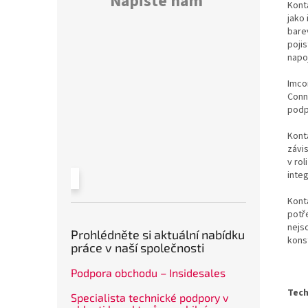
Napište nám
Kont
jako 
bare
poji
napo
Imco
Conn
podp
Konta
závi
v rol
inte
Kont
potř
nejs
Prohlédněte si aktuální nabídku
kons
práce v naší společnosti
Podpora obchodu – Insidesales
Tech
Specialista technické podpory v