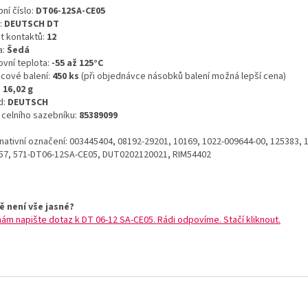
ní číslo:
DT06-12SA-CE05
:
DEUTSCH DT
t kontaktů:
12
a:
Šedá
ovní teplota:
-55 až 125°C
icové balení:
450 ks
(při objednávce násobků balení možná lepší cena)
:
16,02 g
d:
DEUTSCH
o celního sazebníku:
85389099
rnativní označení: 003445404, 08192-29201, 10169, 1022-009644-00, 125383, 
57, 571-DT06-12SA-CE05, DUT0202120021, RIM54402
ě není vše jasné?
nám napište dotaz k DT 06-12 SA-CE05. Rádi odpovíme. Stačí kliknout.