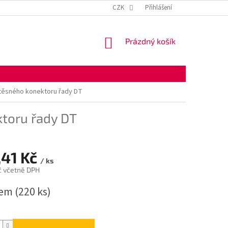
KONTAKTNÍ ÚDAJE
OBCHODNÍ PODMÍNKY
CZK
Přihlášení
OCHRANA OSOBNÍ
NÁKUPNÍ
Prázdný košík
KOŠÍK
těsného konektoru řady DT
toru řady DT
,41 Kč
/ ks
č včetně DPH
dem
(220 ks)