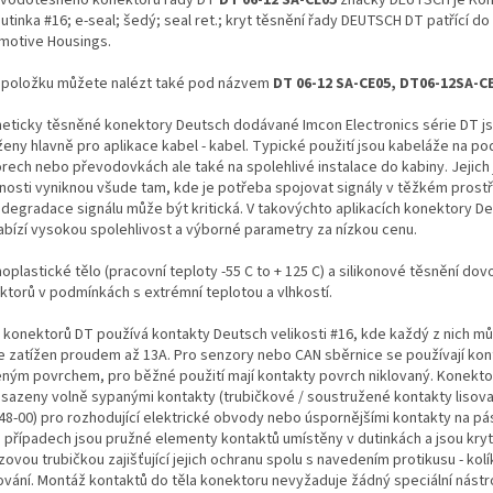
utinka #16; e-seal; šedý; seal ret.; kryt těsnění řady DEUTSCH DT patřící do
motive Housings.
 položku můžete nalézt také pod názvem
DT 06-12 SA-CE05, DT06-12SA-C
eticky těsněné konektory Deutsch dodávané Imcon Electronics série DT j
ženy hlavně pro aplikace kabel - kabel. Typické použití jsou kabeláže na po
rech nebo převodovkách ale také na spolehlivé instalace do kabiny. Jejich
tnosti vyniknou všude tam, kde je potřeba spojovat signály v těžkém prostř
 degradace signálu může být kritická. V takovýchto aplikacích konektory De
abízí vysokou spolehlivost a výborné parametry za nízkou cenu.
plastické tělo (pracovní teploty -55 C to + 125 C) a silikonové těsnění dovol
ktorů v podmínkách s extrémní teplotou a vlhkostí.
 konektorů DT používá kontakty Deutsch velikosti #16, kde každý z nich m
le zatížen proudem až 13A. Pro senzory nebo CAN sběrnice se používají kon
eným povrchem, pro běžné použití mají kontakty povrch niklovaný. Konekt
osazeny volně sypanými kontakty (trubičkové / soustružené kontakty lisova
48-00) pro rozhodující elektrické obvody nebo úspornějšími kontakty na pá
 případech jsou pružné elementy kontaktů umístěny v dutinkách a jsou kry
ovou trubičkou zajišťující jejich ochranu spolu s navedením protikusu - ko
ování. Montáž kontaktů do těla konektoru nevyžaduje žádný speciální nástro