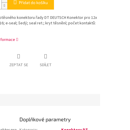
Přidat do košíku
otěsného konektoru řady DT DEUTSCH Konektor pro 12x
16; e-seal; šedý; seal ret.; kryt těsnění; počet kontaktů:
informace
ZEPTAT SE
SDÍLET
Doplňkové parametry
ektor pro
Kategorie
:
Konektory DT