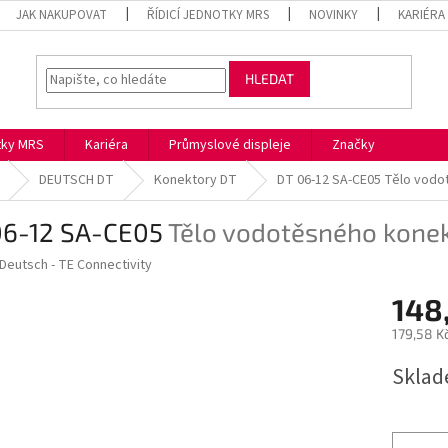
JAK NAKUPOVAT
ŘÍDICÍ JEDNOTKY MRS
NOVINKY
KARIÉRA
HLEDAT
otky MRS
Kariéra
Průmyslové displeje
Značky
DEUTSCH DT
Konektory DT
DT 06-12 SA-CE05
Tělo vodo
06-12 SA-CE05
Tělo vodotěsného konek
Deutsch - TE Connectivity
148
179,58 K
Měrná
Skla
cena: