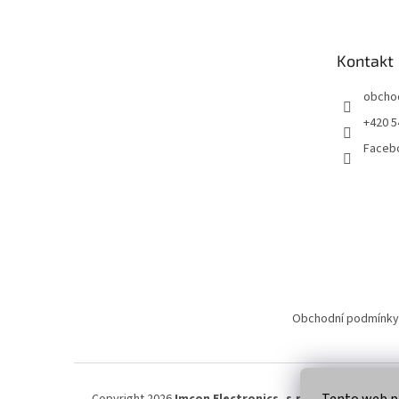
p
a
t
Kontakt
í
obcho
+420 5
Faceb
Obchodní podmínky