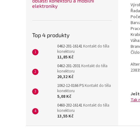
oblasti konektorů a mobilní
Výrob
elektroniky
Řada
Poče
Barv
Prac
Krab
Top 4 produkty
Váha
Bran
0462-201-16141
Kontakt do těla
konektoru
Čísl
11,85 Kč
Alte
0462-201-2031
Kontakt do těla
2383
konektoru
20,32 Kč
1062-12-0166 PS
Kontakt do těla
konektoru
Ješt
5,08 Kč
Tak 
0460-202-16141
Kontakt do těla
konektoru
13,55 Kč
Z
á