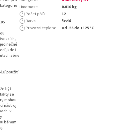
 kategorie
Hmotnost
:
0.016 kg
?
Počet pólů
:
12
?
Barva
:
šedá
E05
.
?
Provozní teplota
:
od -55 do +125 °C
sou
dvozcích,
 jedinečné
edí, kde i
utsch série
ují použití
ůže být
takty se
ory mohou
cí nástroj
sech. V
ty
líku během
j.