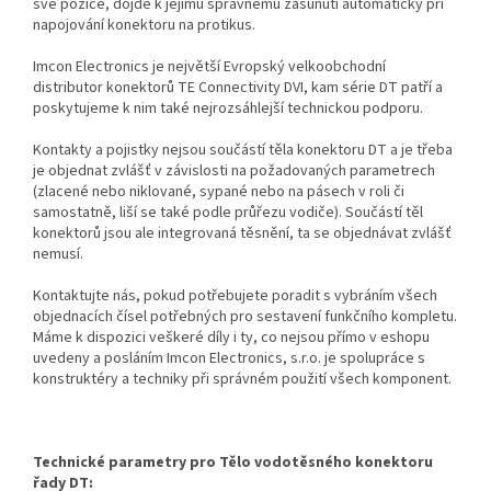
své pozice, dojde k jejímu správnému zasunutí automaticky při
napojování konektoru na protikus.
Imcon Electronics je největší Evropský velkoobchodní
distributor konektorů TE Connectivity DVI, kam série DT patří a
poskytujeme k nim také nejrozsáhlejší technickou podporu.
Kontakty a pojistky nejsou součástí těla konektoru DT a je třeba
je objednat zvlášť v závislosti na požadovaných parametrech
(zlacené nebo niklované, sypané nebo na pásech v roli či
samostatně, liší se také podle průřezu vodiče). Součástí těl
konektorů jsou ale integrovaná těsnění, ta se objednávat zvlášť
nemusí.
Kontaktujte nás, pokud potřebujete poradit s vybráním všech
objednacích čísel potřebných pro sestavení funkčního kompletu.
Máme k dispozici veškeré díly i ty, co nejsou přímo v eshopu
uvedeny a posláním Imcon Electronics, s.r.o. je spolupráce s
konstruktéry a techniky při správném použití všech komponent.
Technické parametry pro Tělo vodotěsného konektoru
řady DT: