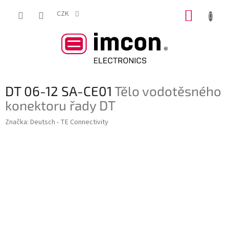
Přejít
NÁKUP
na
CZK
obsah
KOŠÍK
DT 06-12 SA-CE01
Tělo vodotěsného
konektoru řady DT
Značka:
Deutsch - TE Connectivity