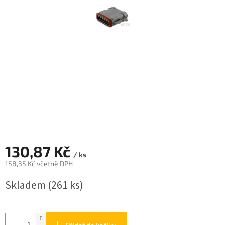
130,87 Kč
/ ks
158,35 Kč včetně DPH
Měrná
Skladem
(261 ks)
cena: