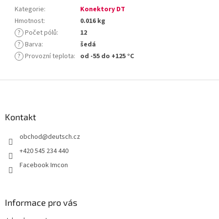
Kategorie
:
Konektory DT
Hmotnost
:
0.016 kg
?
Počet pólů
:
12
?
Barva
:
šedá
?
Provozní teplota
:
od -55 do +125 °C
Z
á
p
a
Kontakt
t
obchod
@
deutsch.cz
í
+420 545 234 440
Facebook Imcon
Informace pro vás