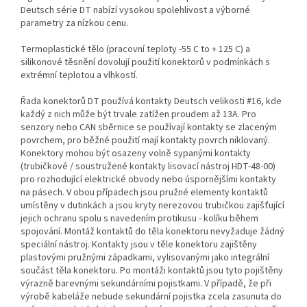
Deutsch série DT nabízí vysokou spolehlivost a výborné
parametry za nízkou cenu.
Termoplastické tělo (pracovní teploty -55 C to + 125 C) a
silikonové těsnění dovolují použití konektorů v podmínkách s
extrémní teplotou a vlhkostí.
Řada konektorů DT používá kontakty Deutsch velikosti #16, kde
každý z nich může být trvale zatížen proudem až 13A. Pro
senzory nebo CAN sběrnice se používají kontakty se zlaceným
povrchem, pro běžné použití mají kontakty povrch niklovaný.
Konektory mohou být osazeny volně sypanými kontakty
(trubičkové / soustružené kontakty lisovací nástroj HDT-48-00)
pro rozhodující elektrické obvody nebo úspornějšími kontakty
na pásech. V obou případech jsou pružné elementy kontaktů
umístěny v dutinkách a jsou kryty nerezovou trubičkou zajišťující
jejich ochranu spolu s navedením protikusu - kolíku během
spojování. Montáž kontaktů do těla konektoru nevyžaduje žádný
speciální nástroj. Kontakty jsou v těle konektoru zajištěny
plastovými pružnými západkami, vylisovanými jako integrální
součást těla konektoru. Po montáži kontaktů jsou tyto pojištěny
výrazně barevnými sekundárními pojistkami. V případě, že při
výrobě kabeláže nebude sekundární pojistka zcela zasunuta do