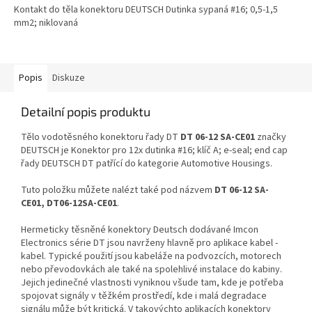
Kontakt do těla konektoru DEUTSCH Dutinka sypaná #16; 0,5-1,5
mm2; niklovaná
Popis
Diskuze
Detailní popis produktu
Tělo vodotěsného konektoru řady DT
DT 06-12 SA-CE01
značky
DEUTSCH je Konektor pro 12x dutinka #16; klíč A; e-seal; end cap
řady DEUTSCH DT patřící do kategorie Automotive Housings.
Tuto položku můžete nalézt také pod názvem
DT 06-12 SA-
CE01, DT06-12SA-CE01
.
Hermeticky těsněné konektory Deutsch dodávané Imcon
Electronics série DT jsou navrženy hlavně pro aplikace kabel -
kabel. Typické použití jsou kabeláže na podvozcích, motorech
nebo převodovkách ale také na spolehlivé instalace do kabiny.
Jejich jedinečné vlastnosti vyniknou všude tam, kde je potřeba
spojovat signály v těžkém prostředí, kde i malá degradace
signálu může být kritická. V takovýchto aplikacích konektory