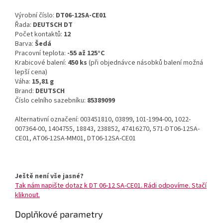
Výrobní číslo:
DT06-12SA-CE01
Řada:
DEUTSCH DT
Počet kontaktů:
12
Barva:
Šedá
Pracovní teplota:
-55 až 125°C
Krabicové balení:
450 ks
(při objednávce násobků balení možná
lepší cena)
Váha:
15,81 g
Brand:
DEUTSCH
Číslo celního sazebníku:
85389099
Alternativní označení: 003451810, 03899, 101-1994-00, 1022-
007364-00, 1404755, 18843, 238852, 47416270, 571-DT06-12SA-
CE01, AT06-12SA-MM01, DT06-12SA-CE01
Ještě není vše jasné?
Tak nám napište dotaz k DT 06-12 SA-CE01. Rádi odpovíme. Stačí
kliknout.
Doplňkové parametry