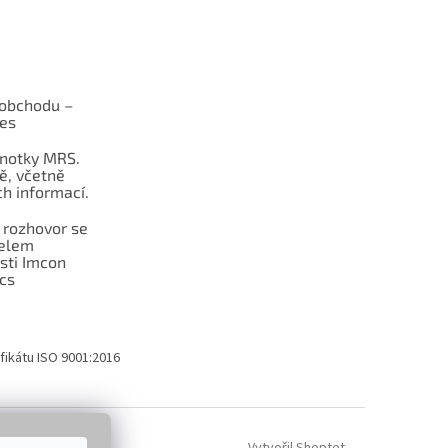
obchodu –
les
dnotky MRS.
ě, včetně
h informací.
 rozhovor se
telem
sti Imcon
cs
fikátu ISO 9001:2016