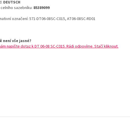
d:
DEUTSCH
o celního sazebníku:
85389099
rnativní označení: 571-DT06-08SC-C015, AT06-08SC-RD01
ě není vše jasné?
nám napište dotaz k DT 06-08 SC-C015. Rádi odpovíme. Stačí kliknout.