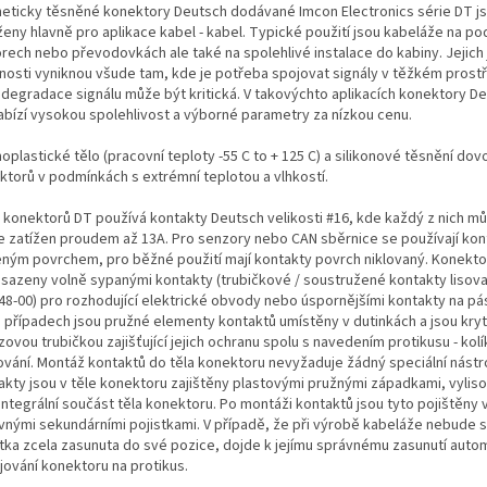
eticky těsněné konektory Deutsch dodávané Imcon Electronics série DT j
ženy hlavně pro aplikace kabel - kabel. Typické použití jsou kabeláže na po
rech nebo převodovkách ale také na spolehlivé instalace do kabiny. Jejich
tnosti vyniknou všude tam, kde je potřeba spojovat signály v těžkém prostř
 degradace signálu může být kritická. V takovýchto aplikacích konektory De
abízí vysokou spolehlivost a výborné parametry za nízkou cenu.
plastické tělo (pracovní teploty -55 C to + 125 C) a silikonové těsnění dovol
ktorů v podmínkách s extrémní teplotou a vlhkostí.
 konektorů DT používá kontakty Deutsch velikosti #16, kde každý z nich m
le zatížen proudem až 13A. Pro senzory nebo CAN sběrnice se používají kon
eným povrchem, pro běžné použití mají kontakty povrch niklovaný. Konekt
osazeny volně sypanými kontakty (trubičkové / soustružené kontakty lisova
48-00) pro rozhodující elektrické obvody nebo úspornějšími kontakty na pá
 případech jsou pružné elementy kontaktů umístěny v dutinkách a jsou kry
ovou trubičkou zajišťující jejich ochranu spolu s navedením protikusu - ko
ování. Montáž kontaktů do těla konektoru nevyžaduje žádný speciální nástro
akty jsou v těle konektoru zajištěny plastovými pružnými západkami, vylis
integrální součást těla konektoru. Po montáži kontaktů jsou tyto pojištěny
vnými sekundárními pojistkami. V případě, že při výrobě kabeláže nebude 
stka zcela zasunuta do své pozice, dojde k jejímu správnému zasunutí autom
jování konektoru na protikus.