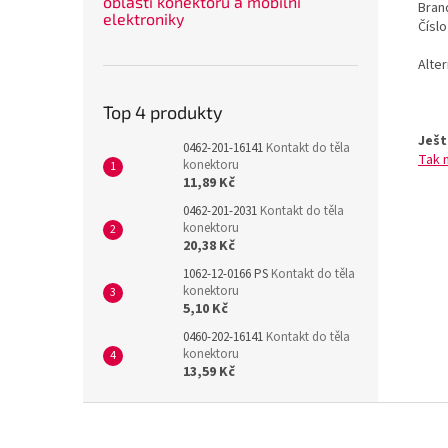
oblasti konektorů a mobilní
Bran
elektroniky
Čísl
Alte
Top 4 produkty
Ješt
0462-201-16141
Kontakt do těla
Tak 
konektoru
11,89 Kč
0462-201-2031
Kontakt do těla
konektoru
20,38 Kč
1062-12-0166 PS
Kontakt do těla
konektoru
5,10 Kč
0460-202-16141
Kontakt do těla
konektoru
13,59 Kč
Z
á