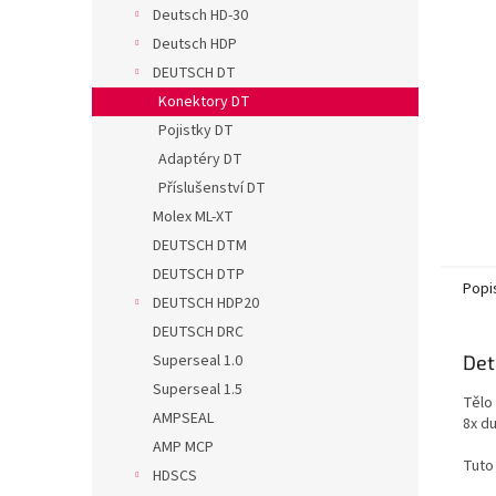
n
Deutsch HD-30
e
Deutsch HDP
l
DEUTSCH DT
Konektory DT
Pojistky DT
Adaptéry DT
Příslušenství DT
Molex ML-XT
DEUTSCH DTM
DEUTSCH DTP
Popi
DEUTSCH HDP20
DEUTSCH DRC
Det
Superseal 1.0
Superseal 1.5
Tělo
AMPSEAL
8x d
AMP MCP
Tuto
HDSCS