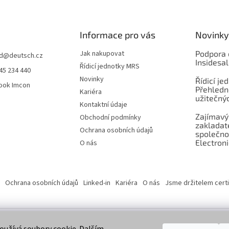
Informace pro vás
Novinky
Jak nakupovat
Podpora 
d
@
deutsch.cz
Insidesa
Řídicí jednotky MRS
45 234 440
Novinky
Řídicí je
ook Imcon
Přehledn
Kariéra
užitečnýc
Kontaktní údaje
Zajímavý
Obchodní podmínky
zaklada
Ochrana osobních údajů
společno
Electroni
O nás
Ochrana osobních údajů
Linked-in
Kariéra
O nás
Jsme držitelem certi