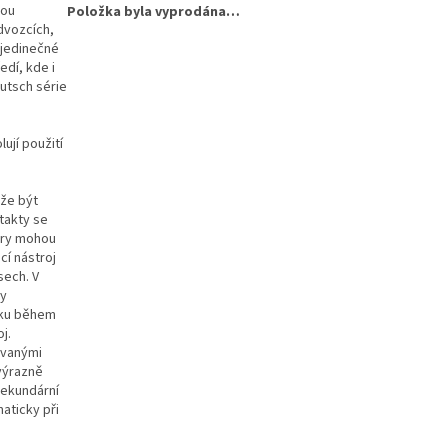
sou
Položka byla vyprodána…
dvozcích,
 jedinečné
edí, kde i
utsch série
ují použití
ůže být
takty se
ory mohou
cí nástroj
sech. V
ty
líku během
j.
ovanými
 výrazně
sekundární
aticky při