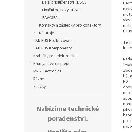
Další příslušenství HDSCS
Herm
navr
Fixační pojistky HDSCS
moto
LEAVYSEAL
vlas
Kontakty a záslepky pro konektory
malá
DT n
Nástroje
CAN BUS Rozbočovače
Termo
kone
CAN BUS Komponenty
Krabičky pro elektroniku
Řada
Průmyslové displeje
trva
zlac
MRS Electronics
být 
Různé
HDT-
Značky
obou
nerez
spoj
Kont
Nabízíme technické
jako 
bare
poradenství.
poji
napo