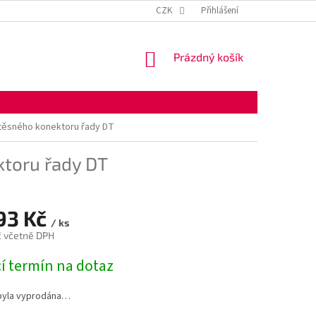
KONTAKTNÍ ÚDAJE
OBCHODNÍ PODMÍNKY
CZK
Přihlášení
OCHRANA OSOBNÍ
NÁKUPNÍ
Prázdný košík
KOŠÍK
těsného konektoru řady DT
ktoru řady DT
,93 Kč
/ ks
č včetně DPH
í termín na dotaz
byla vyprodána…