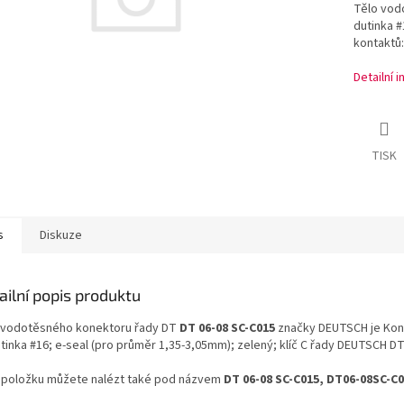
Tělo vod
dutinka #
kontaktů:
Detailní 
TISK
s
Diskuze
ailní popis produktu
 vodotěsného konektoru řady DT
DT 06-08 SC-C015
značky DEUTSCH je Kon
utinka #16; e-seal (pro průměr 1,35-3,05mm); zelený; klíč C řady DEUTSCH DT
 položku můžete nalézt také pod názvem
DT 06-08 SC-C015, DT06-08SC-C