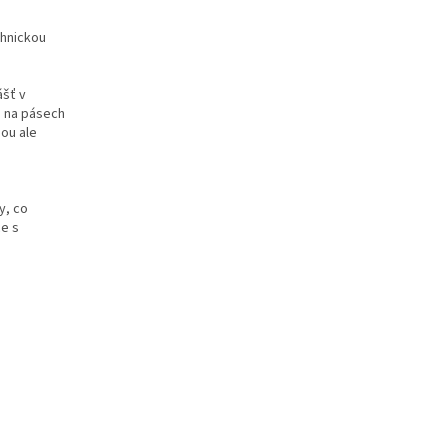
chnickou
ášť v
o na pásech
sou ale
y, co
ce s