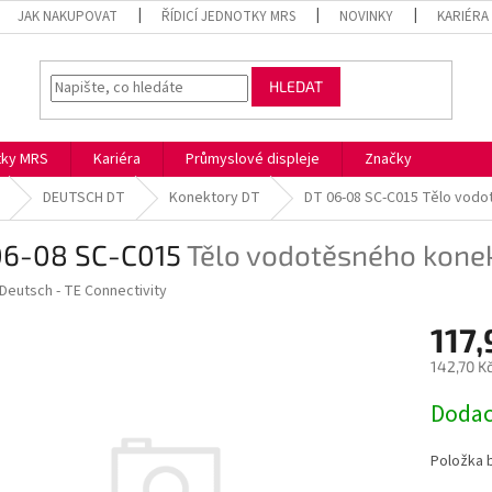
JAK NAKUPOVAT
ŘÍDICÍ JEDNOTKY MRS
NOVINKY
KARIÉRA
HLEDAT
otky MRS
Kariéra
Průmyslové displeje
Značky
DEUTSCH DT
Konektory DT
DT 06-08 SC-C015
Tělo vodo
06-08 SC-C015
Tělo vodotěsného kone
Deutsch - TE Connectivity
117
142,70 K
Měrná
Dodac
cena:
Položka 