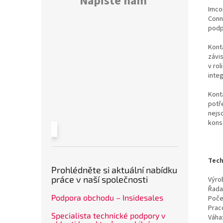
Napište nám
Imco
Conn
podp
Konta
závi
v rol
inte
Kont
potř
nejs
kons
Tech
Prohlédněte si aktuální nabídku
práce v naší společnosti
Výrob
Řada
Podpora obchodu – Insidesales
Poče
Prac
Specialista technické podpory v
Váha