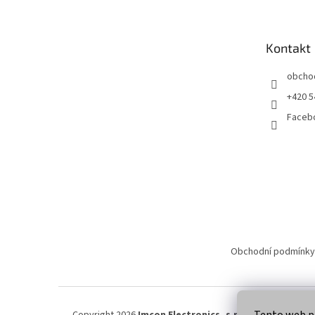
p
a
t
Kontakt
í
obcho
+420 5
Faceb
Obchodní podmínky