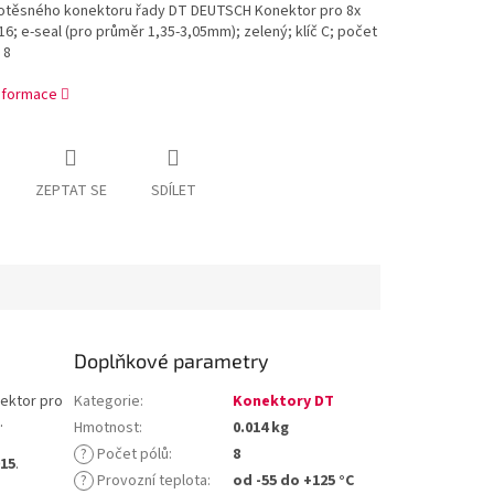
otěsného konektoru řady DT DEUTSCH Konektor pro 8x
16; e-seal (pro průměr 1,35-3,05mm); zelený; klíč C; počet
 8
informace
ZEPTAT SE
SDÍLET
Doplňkové parametry
ektor pro
Kategorie
:
Konektory DT
.
Hmotnost
:
0.014 kg
?
Počet pólů
:
8
015
.
?
Provozní teplota
:
od -55 do +125 °C