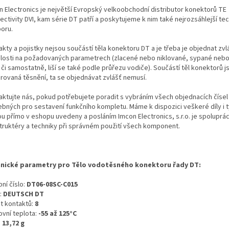
n Electronics je největší Evropský velkoobchodní distributor konektorů TE
ectivity DVI, kam série DT patří a poskytujeme k nim také nejrozsáhlejší te
oru.
kty a pojistky nejsou součástí těla konektoru DT a je třeba je objednat zvl
slosti na požadovaných parametrech (zlacené nebo niklované, sypané neb
i či samostatně, liší se také podle průřezu vodiče). Součástí těl konektorů j
grovaná těsnění, ta se objednávat zvlášť nemusí.
aktujte nás, pokud potřebujete poradit s vybráním všech objednacích čísel
ebných pro sestavení funkčního kompletu. Máme k dispozici veškeré díly i t
ou přímo v eshopu uvedeny a posláním Imcon Electronics, s.r.o. je spoluprá
truktéry a techniky při správném použití všech komponent.
nické parametry pro Tělo vodotěsného konektoru řady DT:
ní číslo:
DT06-08SC-C015
:
DEUTSCH DT
t kontaktů:
8
ovní teplota:
-55 až 125°C
:
13,72 g