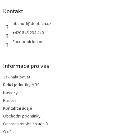
p
a
Kontakt
t
obchod
@
deutsch.cz
í
+420 545 234 440
Facebook Imcon
Informace pro vás
Jak nakupovat
Řídicí jednotky MRS
Novinky
Kariéra
Kontaktní údaje
Obchodní podmínky
Ochrana osobních údajů
O nás