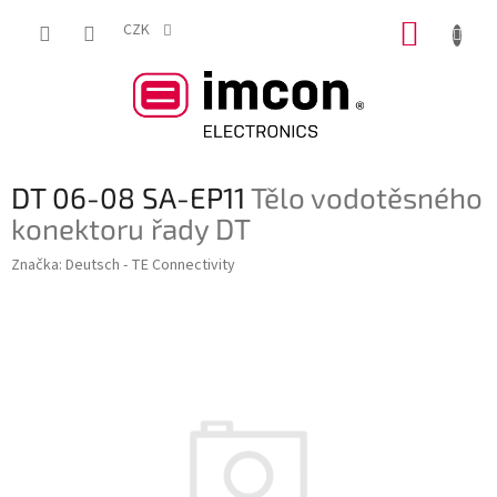
Přejít
NÁKUP
na
CZK
obsah
KOŠÍK
DT 06-08 SA-EP11
Tělo vodotěsného
konektoru řady DT
Značka:
Deutsch - TE Connectivity