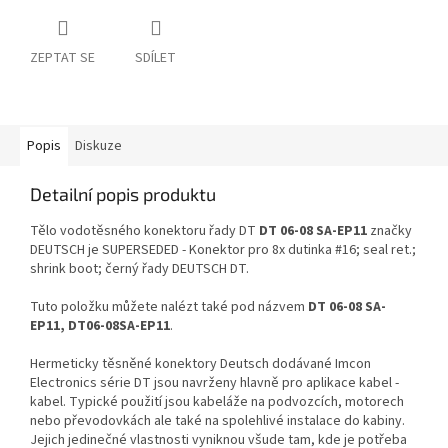
ZEPTAT SE
SDÍLET
Popis
Diskuze
Detailní popis produktu
Tělo vodotěsného konektoru řady DT
DT 06-08 SA-EP11
značky
DEUTSCH je SUPERSEDED - Konektor pro 8x dutinka #16; seal ret.;
shrink boot; černý řady DEUTSCH DT.
Tuto položku můžete nalézt také pod názvem
DT 06-08 SA-
EP11, DT06-08SA-EP11
.
Hermeticky těsněné konektory Deutsch dodávané Imcon
Electronics série DT jsou navrženy hlavně pro aplikace kabel -
kabel. Typické použití jsou kabeláže na podvozcích, motorech
nebo převodovkách ale také na spolehlivé instalace do kabiny.
Jejich jedinečné vlastnosti vyniknou všude tam, kde je potřeba