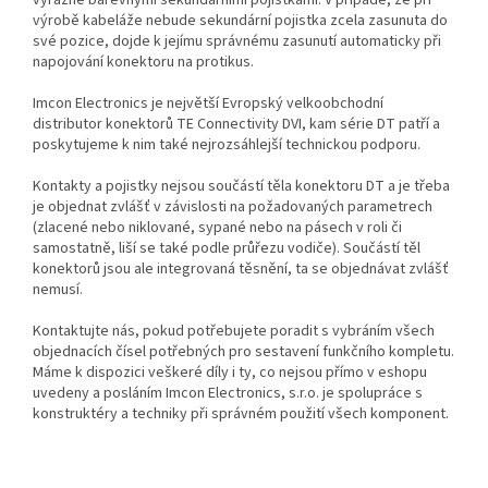
výrazně barevnými sekundárními pojistkami. V případě, že při
výrobě kabeláže nebude sekundární pojistka zcela zasunuta do
své pozice, dojde k jejímu správnému zasunutí automaticky při
napojování konektoru na protikus.
Imcon Electronics je největší Evropský velkoobchodní
distributor konektorů TE Connectivity DVI, kam série DT patří a
poskytujeme k nim také nejrozsáhlejší technickou podporu.
Kontakty a pojistky nejsou součástí těla konektoru DT a je třeba
je objednat zvlášť v závislosti na požadovaných parametrech
(zlacené nebo niklované, sypané nebo na pásech v roli či
samostatně, liší se také podle průřezu vodiče). Součástí těl
konektorů jsou ale integrovaná těsnění, ta se objednávat zvlášť
nemusí.
Kontaktujte nás, pokud potřebujete poradit s vybráním všech
objednacích čísel potřebných pro sestavení funkčního kompletu.
Máme k dispozici veškeré díly i ty, co nejsou přímo v eshopu
uvedeny a posláním Imcon Electronics, s.r.o. je spolupráce s
konstruktéry a techniky při správném použití všech komponent.