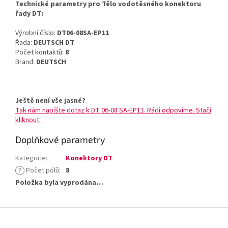
Technické parametry pro Tělo vodotěsného konektoru
řady DT:
Výrobní číslo:
DT06-08SA-EP11
Řada:
DEUTSCH DT
Počet kontaktů:
8
Brand:
DEUTSCH
Ještě není vše jasné?
Tak nám napište dotaz k DT 06-08 SA-EP11. Rádi odpovíme. Stačí
kliknout.
Doplňkové parametry
Kategorie
:
Konektory DT
?
Počet pólů
:
8
Položka byla vyprodána…
Z
á