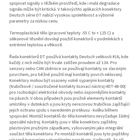
spojovat signály v těžkém prostředí, kde i malá degradace
signálu může být kritická. V takovýchto aplikacích konektory
Deutsch série DT nabízí vysokou spolehlivost a výborné
parametry za nízkou cenu.
Termoplastické tělo (pracovní teploty -55 C to + 125 C) a
silikonové těsnění dovolují použití konektorů v podmínkách s
extrémní teplotou a vlhkostí.
Řada konektorů DT používá kontakty Deutsch velikosti #16, kde
každý z nich může být trvale zatížen proudem až 13A. Pro
senzory nebo CAN sběrnice se používají kontakty se zlaceným
povrchem, pro běžné použití mají kontakty povrch niklovaný.
Konektory mohou být osazeny volně sypanými kontakty
(trubičkové / soustružené kontakty lisovací nástroj HDT-48-00)
pro rozhodující elektrické obvody nebo úspornějšími kontakty
na pásech. V obou případech jsou pružné elementy kontaktů
umístěny v dutinkách a jsou kryty nerezovou trubičkou zajišťující
jejich ochranu spolu s navedením protikusu - kolíku během
spojování. Montáž kontaktů do těla konektoru nevyžaduje žádný
speciální nástroj. Kontakty jsou v těle konektoru zajištěny
plastovými pružnými západkami, vylisovanými jako integrální
součást těla konektoru. Po montáži kontaktů jsou tyto pojištěny