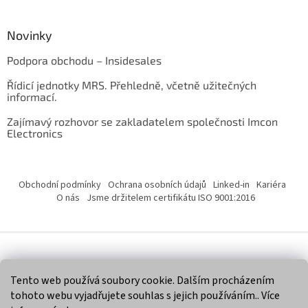
Novinky
Podpora obchodu – Insidesales
Řídicí jednotky MRS. Přehledně, včetně užitečných
informací.
Zajímavý rozhovor se zakladatelem společnosti Imcon
Electronics
Obchodní podmínky
Ochrana osobních údajů
Linked-in
Kariéra
O nás
Jsme držitelem certifikátu ISO 9001:2016
Vytvořil Shoptet
Tento web používá soubory cookie. Dalším procházením
tohoto webu vyjadřujete souhlas s jejich používáním.. Více
Copyright 2026
Imcon Electronics, s.r.o.
. Všechna práva