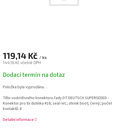
119,14 Kč
/ ks
144,16 Kč včetně DPH
Měrná
Dodací termín na dotaz
cena:
Položka byla vyprodána…
Tělo vodotěsného konektoru řady DT DEUTSCH SUPERSEDED -
Konektor pro 8x dutinka #16; seal ret.; shrink boot; černý; počet
kontaktů: 8
Detailní informace