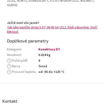
21151, 419873, 510062012677, 571-DT06-08SA-CE11, 90326817,
G18502
Ještě není vše jasné?
Tak nám napište dotaz k DT 06-08 SA-CE11. Rádi odpovíme. Stačí
kliknout.
Doplňkové parametry
Kategorie
:
Konektory DT
Hmotnost
:
0.014 kg
?
Počet pólů
:
8
?
Barva
:
černá
?
Provozní teplota
:
od -55 do +125 °C
Z
á
p
a
Kontakt