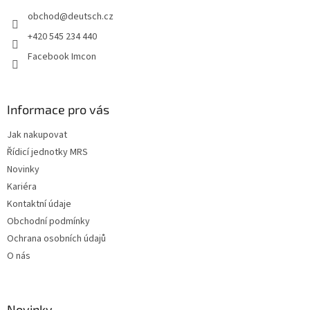
t
obchod
@
deutsch.cz
í
+420 545 234 440
Facebook Imcon
Informace pro vás
Jak nakupovat
Řídicí jednotky MRS
Novinky
Kariéra
Kontaktní údaje
Obchodní podmínky
Ochrana osobních údajů
O nás
Novinky