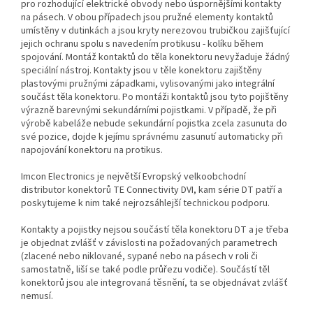
pro rozhodující elektrické obvody nebo úspornějšími kontakty
na pásech. V obou případech jsou pružné elementy kontaktů
umístěny v dutinkách a jsou kryty nerezovou trubičkou zajišťující
jejich ochranu spolu s navedením protikusu - kolíku během
spojování. Montáž kontaktů do těla konektoru nevyžaduje žádný
speciální nástroj. Kontakty jsou v těle konektoru zajištěny
plastovými pružnými západkami, vylisovanými jako integrální
součást těla konektoru. Po montáži kontaktů jsou tyto pojištěny
výrazně barevnými sekundárními pojistkami. V případě, že při
výrobě kabeláže nebude sekundární pojistka zcela zasunuta do
své pozice, dojde k jejímu správnému zasunutí automaticky při
napojování konektoru na protikus.
Imcon Electronics je největší Evropský velkoobchodní
distributor konektorů TE Connectivity DVI, kam série DT patří a
poskytujeme k nim také nejrozsáhlejší technickou podporu.
Kontakty a pojistky nejsou součástí těla konektoru DT a je třeba
je objednat zvlášť v závislosti na požadovaných parametrech
(zlacené nebo niklované, sypané nebo na pásech v roli či
samostatně, liší se také podle průřezu vodiče). Součástí těl
konektorů jsou ale integrovaná těsnění, ta se objednávat zvlášť
nemusí.