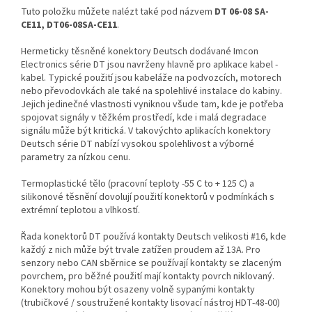
Tuto položku můžete nalézt také pod názvem
DT 06-08 SA-
CE11, DT06-08SA-CE11
.
Hermeticky těsněné konektory Deutsch dodávané Imcon
Electronics série DT jsou navrženy hlavně pro aplikace kabel -
kabel. Typické použití jsou kabeláže na podvozcích, motorech
nebo převodovkách ale také na spolehlivé instalace do kabiny.
Jejich jedinečné vlastnosti vyniknou všude tam, kde je potřeba
spojovat signály v těžkém prostředí, kde i malá degradace
signálu může být kritická. V takovýchto aplikacích konektory
Deutsch série DT nabízí vysokou spolehlivost a výborné
parametry za nízkou cenu.
Termoplastické tělo (pracovní teploty -55 C to + 125 C) a
silikonové těsnění dovolují použití konektorů v podmínkách s
extrémní teplotou a vlhkostí.
Řada konektorů DT používá kontakty Deutsch velikosti #16, kde
každý z nich může být trvale zatížen proudem až 13A. Pro
senzory nebo CAN sběrnice se používají kontakty se zlaceným
povrchem, pro běžné použití mají kontakty povrch niklovaný.
Konektory mohou být osazeny volně sypanými kontakty
(trubičkové / soustružené kontakty lisovací nástroj HDT-48-00)