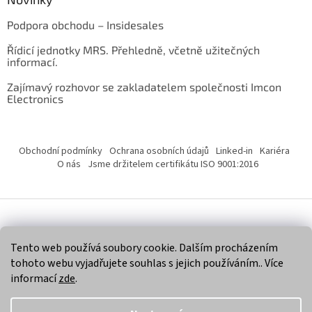
Podpora obchodu – Insidesales
Řídicí jednotky MRS. Přehledně, včetně užitečných
informací.
Zajímavý rozhovor se zakladatelem společnosti Imcon
Electronics
Obchodní podmínky
Ochrana osobních údajů
Linked-in
Kariéra
O nás
Jsme držitelem certifikátu ISO 9001:2016
Vytvořil Shoptet
Tento web používá soubory cookie. Dalším procházením
tohoto webu vyjadřujete souhlas s jejich používáním.. Více
Copyright 2026
Imcon Electronics, s.r.o.
. Všechna práva
informací
zde
.
vyhrazena.