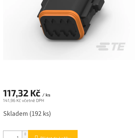
117,32 Kč
/ ks
141,96 Kč včetně DPH
Měrná
Skladem
(192 ks)
cena: