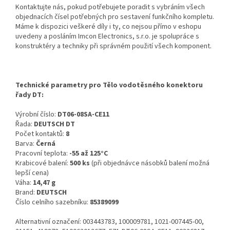
Kontaktujte nás, pokud potřebujete poradit s vybráním všech
objednacích čísel potřebných pro sestavení funkčního kompletu.
Máme k dispozici veškeré díly i ty, co nejsou přímo v eshopu
uvedeny a posláním Imcon Electronics, s.r.o. je spolupráce s
konstruktéry a techniky při správném použití všech komponent.
Technické parametry pro Tělo vodotěsného konektoru
řady DT:
Výrobní číslo:
DT06-08SA-CE11
Řada:
DEUTSCH DT
Počet kontaktů:
8
Barva:
Černá
Pracovní teplota:
-55 až 125°C
Krabicové balení:
500 ks
(při objednávce násobků balení možná
lepší cena)
Váha:
14,47 g
Brand:
DEUTSCH
Číslo celního sazebníku:
85389099
Alternativní označení: 003443783, 100009781, 1021-007445-00,