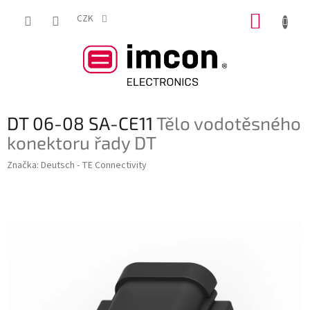
Přejít
NÁKUP
na
CZK
obsah
KOŠÍK
DT 06-08 SA-CE11
Tělo vodotěsného
konektoru řady DT
Značka:
Deutsch - TE Connectivity