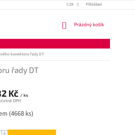
KONTAKTNÍ ÚDAJE
OBCHODNÍ PODMÍNKY
CZK
Přihlášení
OCHRANA OSOBNÍ
NÁKUPNÍ
Prázdný košík
KOŠÍK
sného konektoru řady DT
oru řady DT
82 Kč
/ ks
 včetně DPH
dem
(4668 ks)