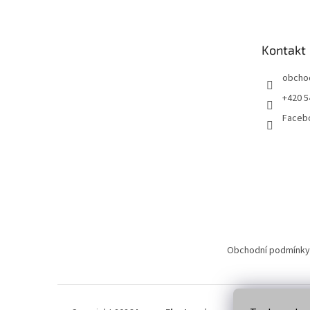
p
a
t
Kontakt
í
obcho
+420 5
Faceb
Obchodní podmínky