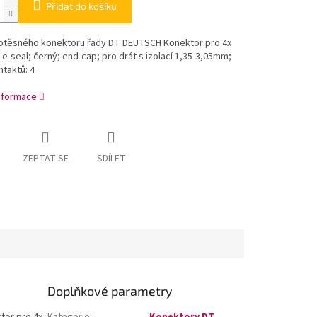
Přidat do košíku
otěsného konektoru řady DT DEUTSCH Konektor pro 4x
; e-seal; černý; end-cap; pro drát s izolací 1,35-3,05mm;
taktů: 4
informace
ZEPTAT SE
SDÍLET
Doplňkové parametry
tor pro 4x
Kategorie
:
Konektory DT