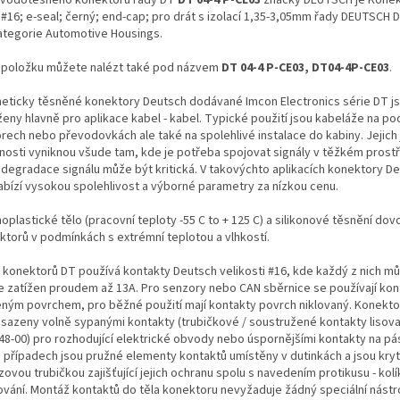
 #16; e-seal; černý; end-cap; pro drát s izolací 1,35-3,05mm řady DEUTSCH D
ategorie Automotive Housings.
 položku můžete nalézt také pod názvem
DT 04-4 P-CE03, DT04-4P-CE03
.
eticky těsněné konektory Deutsch dodávané Imcon Electronics série DT j
ženy hlavně pro aplikace kabel - kabel. Typické použití jsou kabeláže na po
rech nebo převodovkách ale také na spolehlivé instalace do kabiny. Jejich
tnosti vyniknou všude tam, kde je potřeba spojovat signály v těžkém prostř
 degradace signálu může být kritická. V takovýchto aplikacích konektory De
abízí vysokou spolehlivost a výborné parametry za nízkou cenu.
plastické tělo (pracovní teploty -55 C to + 125 C) a silikonové těsnění dovol
ktorů v podmínkách s extrémní teplotou a vlhkostí.
 konektorů DT používá kontakty Deutsch velikosti #16, kde každý z nich m
le zatížen proudem až 13A. Pro senzory nebo CAN sběrnice se používají kon
eným povrchem, pro běžné použití mají kontakty povrch niklovaný. Konekt
osazeny volně sypanými kontakty (trubičkové / soustružené kontakty lisova
48-00) pro rozhodující elektrické obvody nebo úspornějšími kontakty na pá
 případech jsou pružné elementy kontaktů umístěny v dutinkách a jsou kry
ovou trubičkou zajišťující jejich ochranu spolu s navedením protikusu - ko
ování. Montáž kontaktů do těla konektoru nevyžaduje žádný speciální nástro