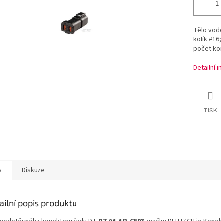
Tělo vod
kolík #16
počet kon
Detailní 
TISK
s
Diskuze
ailní popis produktu
 vodotěsného konektoru řady DT
DT 04-4 P-CE03
značky DEUTSCH je Konek