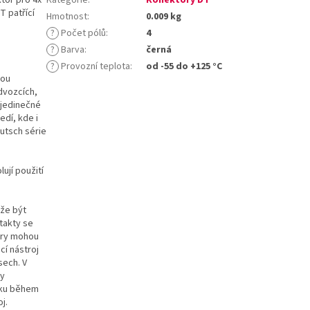
T patřící
Hmotnost
:
0.009 kg
?
Počet pólů
:
4
?
Barva
:
černá
?
Provozní teplota
:
od -55 do +125 °C
sou
dvozcích,
 jedinečné
edí, kde i
utsch série
ují použití
ůže být
takty se
ory mohou
cí nástroj
sech. V
ty
líku během
j.