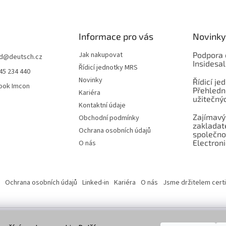
Informace pro vás
Novinky
Jak nakupovat
Podpora 
d
@
deutsch.cz
Insidesa
Řídicí jednotky MRS
45 234 440
Novinky
Řídicí je
ook Imcon
Přehledn
Kariéra
užitečnýc
Kontaktní údaje
Zajímavý
Obchodní podmínky
zaklada
Ochrana osobních údajů
společno
Electroni
O nás
Ochrana osobních údajů
Linked-in
Kariéra
O nás
Jsme držitelem certi