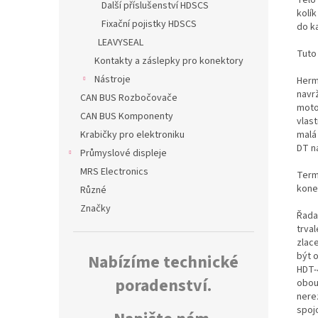
Další příslušenství HDSCS
kolík
Fixační pojistky HDSCS
do k
LEAVYSEAL
Tuto
Kontakty a záslepky pro konektory
Nástroje
Herm
navr
CAN BUS Rozbočovače
moto
CAN BUS Komponenty
vlas
malá
Krabičky pro elektroniku
DT n
Průmyslové displeje
MRS Electronics
Termo
kone
Různé
Značky
Řada
trva
zlac
být 
Nabízíme technické
HDT-
poradenství.
obou
nerez
spoj