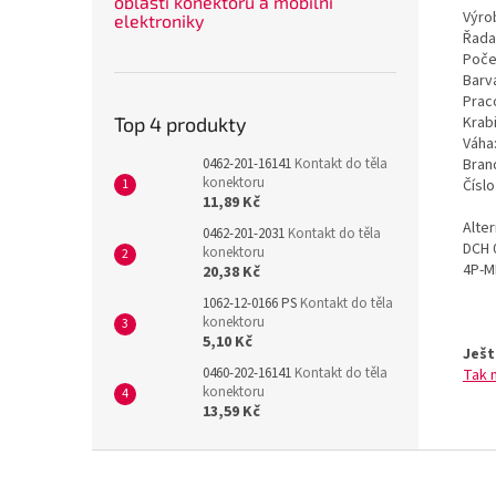
oblasti konektorů a mobilní
Výrob
elektroniky
Řada
Poče
Barv
Prac
Krab
Top 4 produkty
Váha
Bran
0462-201-16141
Kontakt do těla
konektoru
Čísl
11,89 Kč
Alte
0462-201-2031
Kontakt do těla
DCH 
konektoru
4P-M
20,38 Kč
1062-12-0166 PS
Kontakt do těla
konektoru
5,10 Kč
Ješt
0460-202-16141
Kontakt do těla
Tak 
konektoru
13,59 Kč
Z
á