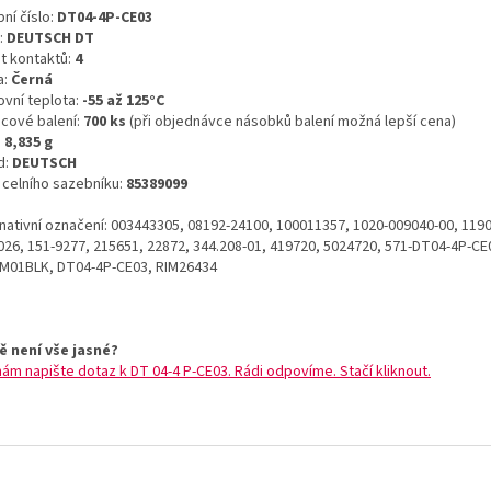
ní číslo:
DT04-4P-CE03
:
DEUTSCH DT
t kontaktů:
4
a:
Černá
ovní teplota:
-55 až 125°C
icové balení:
700 ks
(při objednávce násobků balení možná lepší cena)
:
8,835 g
d:
DEUTSCH
o celního sazebníku:
85389099
rnativní označení: 003443305, 08192-24100, 100011357, 1020-009040-00, 1190
026, 151-9277, 215651, 22872, 344.208-01, 419720, 5024720, 571-DT04-4P-CE
M01BLK, DT04-4P-CE03, RIM26434
ě není vše jasné?
nám napište dotaz k DT 04-4 P-CE03. Rádi odpovíme. Stačí kliknout.