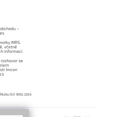
obchodu –
les
dnotky MRS.
ě, včetně
h informací.
 rozhovor se
telem
sti Imcon
cs
fikátu ISO 9001:2016