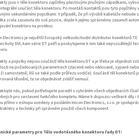
akty jsou v těle konektoru zajištěny plastovými pružnými západkami, vylis
integrální součást těla konektoru. Po montáži kontaktů jsou tyto pojištěny
vnými sekundárními pojistkami. V případě, že při výrobě kabeláže nebude 
stka zcela zasunuta do své pozice, dojde k jejímu správnému zasunutí autom
jování konektoru na protikus.
n Electronics je největší Evropský velkoobchodní distributor konektorů TE
ectivity DVI, kam série DT patří a poskytujeme k nim také nejrozsáhlejší te
oru.
kty a pojistky nejsou součástí těla konektoru DT a je třeba je objednat zvl
slosti na požadovaných parametrech (zlacené nebo niklované, sypané neb
i či samostatně, liší se také podle průřezu vodiče). Součástí těl konektorů j
grovaná těsnění, ta se objednávat zvlášť nemusí.
aktujte nás, pokud potřebujete poradit s vybráním všech objednacích čísel
ebných pro sestavení funkčního kompletu. Máme k dispozici veškeré díly i t
ou přímo v eshopu uvedeny a posláním Imcon Electronics, s.r.o. je spoluprá
truktéry a techniky při správném použití všech komponent.
nické parametry pro Tělo vodotěsného konektoru řady DT: