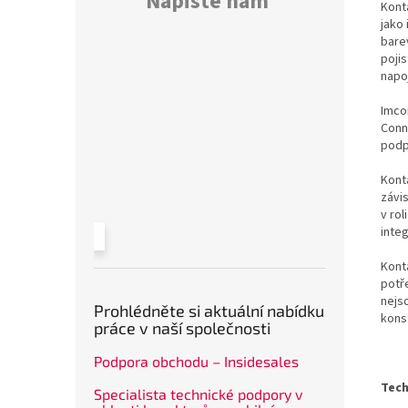
Napište nám
Kont
jako 
bare
poji
napo
Imco
Conn
podp
Konta
závi
v rol
inte
Kont
potř
nejs
Prohlédněte si aktuální nabídku
kons
práce v naší společnosti
Podpora obchodu – Insidesales
Tech
Specialista technické podpory v