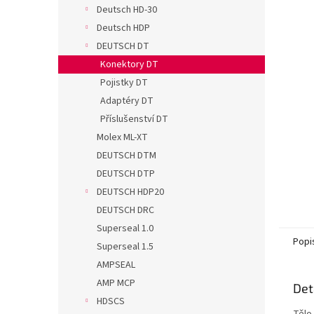
n
Deutsch HD-30
e
Deutsch HDP
l
DEUTSCH DT
Konektory DT
Pojistky DT
Adaptéry DT
Příslušenství DT
Molex ML-XT
DEUTSCH DTM
DEUTSCH DTP
DEUTSCH HDP20
DEUTSCH DRC
Superseal 1.0
Popi
Superseal 1.5
AMPSEAL
AMP MCP
Det
HDSCS
Tělo