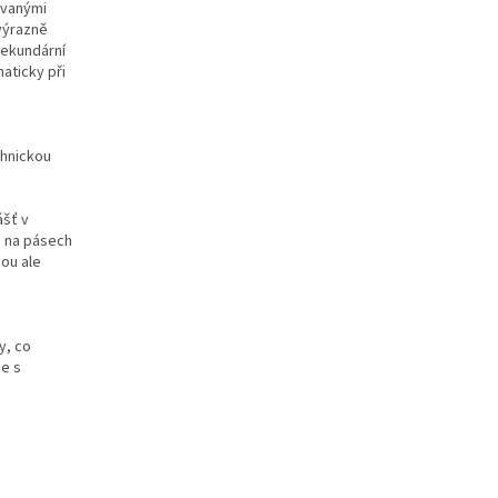
ovanými
 výrazně
sekundární
aticky při
chnickou
ášť v
o na pásech
sou ale
y, co
ce s