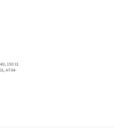
43, 150 31
03, AT04-