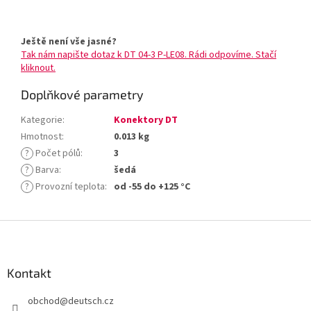
Ještě není vše jasné?
Tak nám napište dotaz k DT 04-3 P-LE08. Rádi odpovíme. Stačí
kliknout.
Doplňkové parametry
Kategorie
:
Konektory DT
Hmotnost
:
0.013 kg
?
Počet pólů
:
3
?
Barva
:
šedá
?
Provozní teplota
:
od -55 do +125 °C
Z
á
p
a
Kontakt
t
obchod
@
deutsch.cz
í