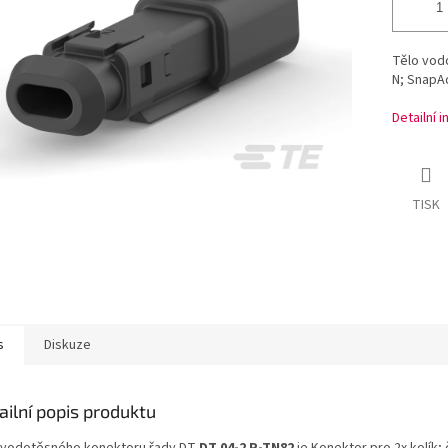
Tělo vodo
N; SnapAd
Detailní 
TISK
s
Diskuze
ailní popis produktu
 vodotěsného konektoru řady DT
DT 04-2 P-TN82
je Konektor pro 2x kolík; 