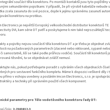
integrální součást těla konektoru. Po montáži kontaktů jsou tyto pojištěny
vnými sekundárními pojistkami. V případě, že při výrobě kabeláže nebude 
stka zcela zasunuta do své pozice, dojde k jejímu správnému zasunutí autom
jování konektoru na protikus.
n Electronics je největší Evropský velkoobchodní distributor konektorů TE
ectivity DVI, kam série DT patří a poskytujeme k nim také nejrozsáhlejší te
oru.
kty a pojistky nejsou součástí těla konektoru DT a je třeba je objednat zvl
slosti na požadovaných parametrech (zlacené nebo niklované, sypané neb
i či samostatně, liší se také podle průřezu vodiče). Součástí těl konektorů j
grovaná těsnění, ta se objednávat zvlášť nemusí.
aktujte nás, pokud potřebujete poradit s vybráním všech objednacích čísel
ebných pro sestavení funkčního kompletu. Máme k dispozici veškeré díly i t
ou přímo v eshopu uvedeny a posláním Imcon Electronics, s.r.o. je spoluprá
truktéry a techniky při správném použití všech komponent.
nické parametry pro Tělo vodotěsného konektoru řady DT:
ní číslo:
2-2303812-3