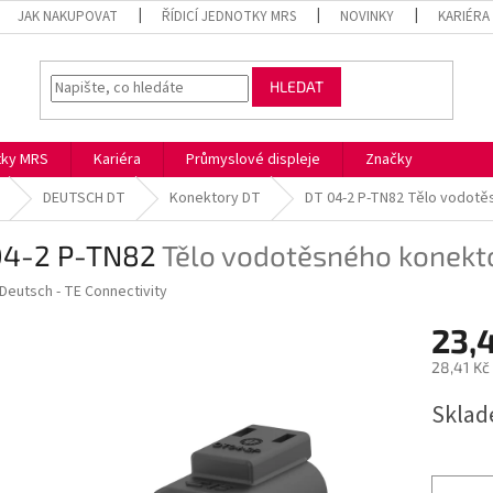
JAK NAKUPOVAT
ŘÍDICÍ JEDNOTKY MRS
NOVINKY
KARIÉRA
HLEDAT
otky MRS
Kariéra
Průmyslové displeje
Značky
DEUTSCH DT
Konektory DT
DT 04-2 P-TN82
Tělo vodotě
04-2 P-TN82
Tělo vodotěsného konekt
Deutsch - TE Connectivity
23,
28,41 Kč
Měrná
Skla
cena: