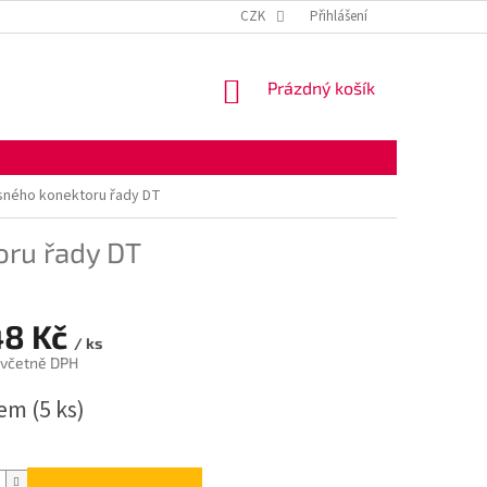
KONTAKTNÍ ÚDAJE
OBCHODNÍ PODMÍNKY
CZK
Přihlášení
OCHRANA OSOBNÍ
NÁKUPNÍ
Prázdný košík
KOŠÍK
sného konektoru řady DT
oru řady DT
48 Kč
/ ks
 včetně DPH
dem
(5 ks)