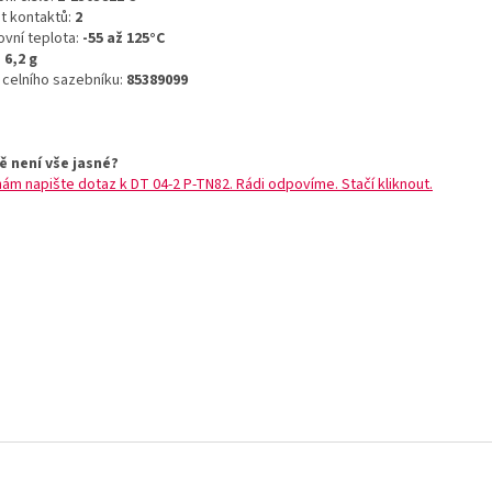
t kontaktů:
2
ovní teplota:
-55 až 125°C
:
6,2 g
o celního sazebníku:
85389099
ě není vše jasné?
nám napište dotaz k DT 04-2 P-TN82. Rádi odpovíme. Stačí kliknout.