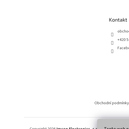
p
a
t
Kontakt
í
obcho
+420 5
Faceb
Obchodní podmínky