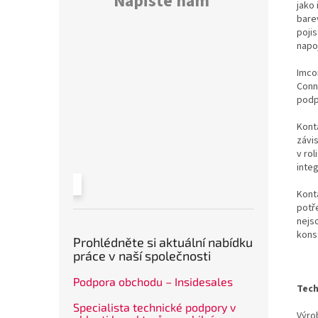
Napište nám
jako 
bare
poji
napo
Imco
Conn
podp
Konta
závi
v rol
inte
Kont
potř
nejs
kons
Prohlédněte si aktuální nabídku
práce v naší společnosti
Podpora obchodu – Insidesales
Tech
Specialista technické podpory v
Výrob