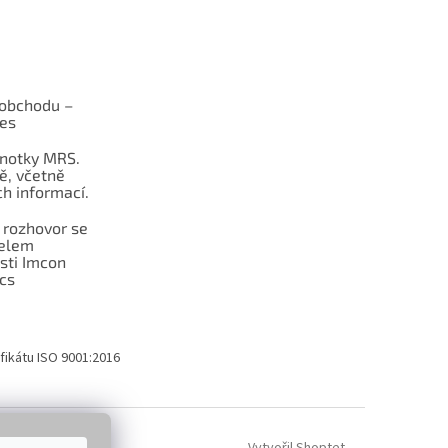
obchodu –
les
dnotky MRS.
ě, včetně
h informací.
 rozhovor se
telem
sti Imcon
cs
fikátu ISO 9001:2016