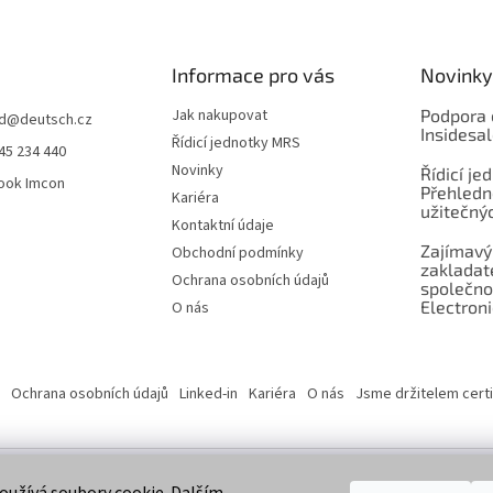
Informace pro vás
Novinky
Jak nakupovat
Podpora 
d
@
deutsch.cz
Insidesa
Řídicí jednotky MRS
45 234 440
Novinky
Řídicí je
ook Imcon
Přehledn
Kariéra
užitečnýc
Kontaktní údaje
Zajímavý
Obchodní podmínky
zaklada
Ochrana osobních údajů
společno
Electroni
O nás
Ochrana osobních údajů
Linked-in
Kariéra
O nás
Jsme držitelem certi