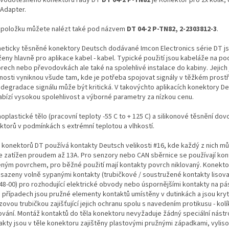
Adapter.
 položku můžete nalézt také pod názvem
DT 04-2 P-TN82, 2-2303812-3
.
eticky těsněné konektory Deutsch dodávané Imcon Electronics série DT j
ženy hlavně pro aplikace kabel - kabel. Typické použití jsou kabeláže na po
rech nebo převodovkách ale také na spolehlivé instalace do kabiny. Jejich
tnosti vyniknou všude tam, kde je potřeba spojovat signály v těžkém prostř
 degradace signálu může být kritická. V takovýchto aplikacích konektory De
abízí vysokou spolehlivost a výborné parametry za nízkou cenu.
plastické tělo (pracovní teploty -55 C to + 125 C) a silikonové těsnění dovol
ktorů v podmínkách s extrémní teplotou a vlhkostí.
 konektorů DT používá kontakty Deutsch velikosti #16, kde každý z nich m
le zatížen proudem až 13A. Pro senzory nebo CAN sběrnice se používají kon
eným povrchem, pro běžné použití mají kontakty povrch niklovaný. Konekt
osazeny volně sypanými kontakty (trubičkové / soustružené kontakty lisova
48-00) pro rozhodující elektrické obvody nebo úspornějšími kontakty na pá
 případech jsou pružné elementy kontaktů umístěny v dutinkách a jsou kry
ovou trubičkou zajišťující jejich ochranu spolu s navedením protikusu - ko
ování. Montáž kontaktů do těla konektoru nevyžaduje žádný speciální nástro
akty jsou v těle konektoru zajištěny plastovými pružnými západkami, vylis