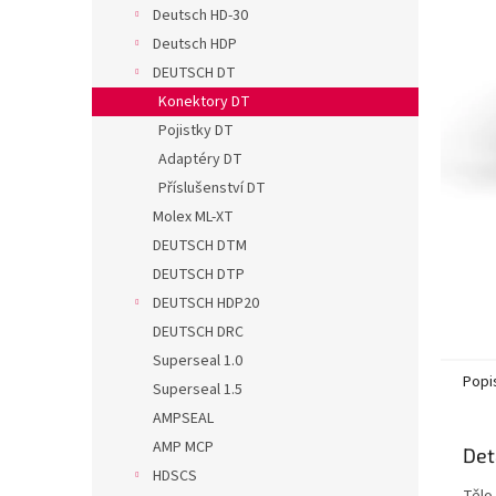
n
Deutsch HD-30
e
Deutsch HDP
l
DEUTSCH DT
Konektory DT
Pojistky DT
Adaptéry DT
Příslušenství DT
Molex ML-XT
DEUTSCH DTM
DEUTSCH DTP
DEUTSCH HDP20
DEUTSCH DRC
Superseal 1.0
Popi
Superseal 1.5
AMPSEAL
AMP MCP
Det
HDSCS
Tělo