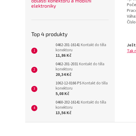
oblasti konektorů a mobilní
Poče
elektroniky
Prac
Váha
Čísl
Top 4 produkty
Ješt
0462-201-16141
Kontakt do těla
konektoru
Tak 
11,86 Kč
0462-201-2031
Kontakt do těla
konektoru
20,34 Kč
1062-12-0166 PS
Kontakt do těla
konektoru
5,08 Kč
0460-202-16141
Kontakt do těla
konektoru
13,56 Kč
Z
á