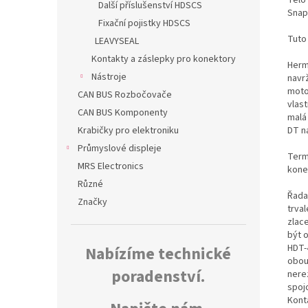
Další příslušenství HDSCS
Snap
Fixační pojistky HDSCS
Tuto
LEAVYSEAL
Kontakty a záslepky pro konektory
Herm
Nástroje
navr
moto
CAN BUS Rozbočovače
vlas
CAN BUS Komponenty
malá
DT n
Krabičky pro elektroniku
Průmyslové displeje
Termo
MRS Electronics
kone
Různé
Řada
Značky
trva
zlac
být 
HDT-
Nabízíme technické
obou
poradenství.
nerez
spoj
Kont