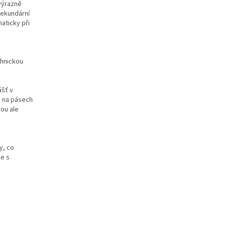
 výrazně
sekundární
aticky při
chnickou
ášť v
o na pásech
sou ale
y, co
ce s