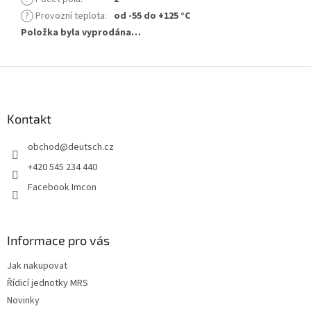
?
Provozní teplota
:
od -55 do +125 °C
Položka byla vyprodána…
Z
á
p
a
Kontakt
t
obchod
@
deutsch.cz
í
+420 545 234 440
Facebook Imcon
Informace pro vás
Jak nakupovat
Řídicí jednotky MRS
Novinky