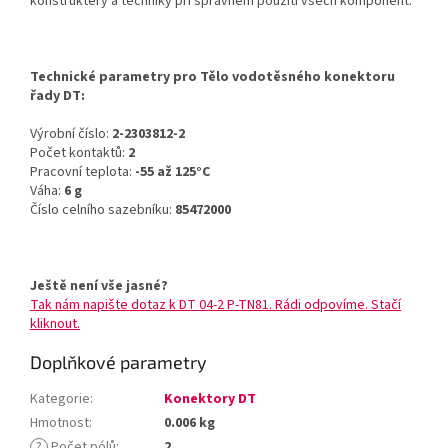
konstruktéry a techniky při správném použití všech komponent.
Technické parametry pro Tělo vodotěsného konektoru
řady DT:
Výrobní číslo:
2-2303812-2
Počet kontaktů:
2
Pracovní teplota:
-55 až 125°C
Váha:
6 g
Číslo celního sazebníku:
85472000
Ještě není vše jasné?
Tak nám napište dotaz k DT 04-2 P-TN81. Rádi odpovíme. Stačí
kliknout.
Doplňkové parametry
Kategorie
:
Konektory DT
Hmotnost
:
0.006 kg
?
Počet pólů
:
2