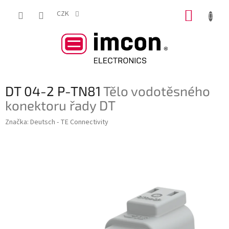
Přejít
NÁKUP
na
CZK
obsah
KOŠÍK
DT 04-2 P-TN81
Tělo vodotěsného
konektoru řady DT
Značka:
Deutsch - TE Connectivity