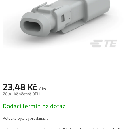
23,48 Kč
/ ks
28,41 Kč včetně DPH
Měrná
Dodací termín na dotaz
cena:
Položka byla vyprodána…