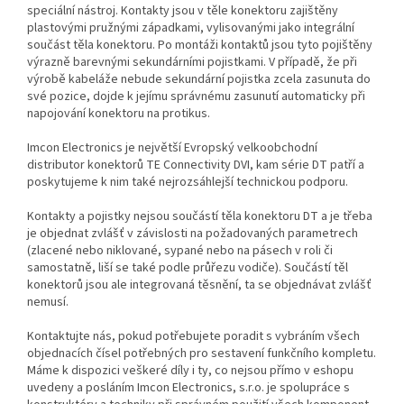
speciální nástroj. Kontakty jsou v těle konektoru zajištěny
plastovými pružnými západkami, vylisovanými jako integrální
součást těla konektoru. Po montáži kontaktů jsou tyto pojištěny
výrazně barevnými sekundárními pojistkami. V případě, že při
výrobě kabeláže nebude sekundární pojistka zcela zasunuta do
své pozice, dojde k jejímu správnému zasunutí automaticky při
napojování konektoru na protikus.
Imcon Electronics je největší Evropský velkoobchodní
distributor konektorů TE Connectivity DVI, kam série DT patří a
poskytujeme k nim také nejrozsáhlejší technickou podporu.
Kontakty a pojistky nejsou součástí těla konektoru DT a je třeba
je objednat zvlášť v závislosti na požadovaných parametrech
(zlacené nebo niklované, sypané nebo na pásech v roli či
samostatně, liší se také podle průřezu vodiče). Součástí těl
konektorů jsou ale integrovaná těsnění, ta se objednávat zvlášť
nemusí.
Kontaktujte nás, pokud potřebujete poradit s vybráním všech
objednacích čísel potřebných pro sestavení funkčního kompletu.
Máme k dispozici veškeré díly i ty, co nejsou přímo v eshopu
uvedeny a posláním Imcon Electronics, s.r.o. je spolupráce s