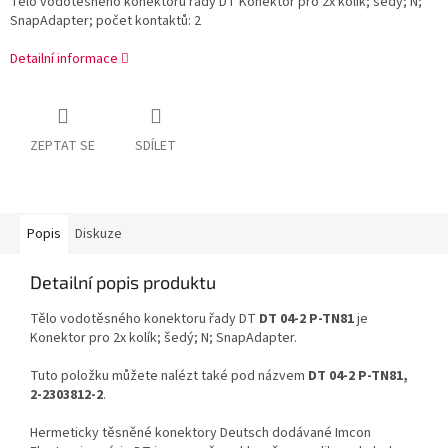
Tělo vodotěsného konektoru řady DT Konektor pro 2x kolík; šedý; N;
SnapAdapter; počet kontaktů: 2
Detailní informace
ZEPTAT SE
SDÍLET
Popis
Diskuze
Detailní popis produktu
Tělo vodotěsného konektoru řady DT
DT 04-2 P-TN81
je
Konektor pro 2x kolík; šedý; N; SnapAdapter.
Tuto položku můžete nalézt také pod názvem
DT 04-2 P-TN81,
2-2303812-2
.
Hermeticky těsněné konektory Deutsch dodávané Imcon