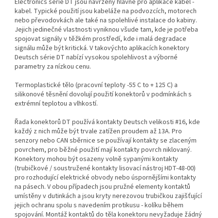
Electronics série DT jsou navrženy hlavně pro aplikace kabel -
kabel. Typické použití jsou kabeláže na podvozcích, motorech
nebo převodovkách ale také na spolehlivé instalace do kabiny.
Jejich jedinečné vlastnosti vyniknou všude tam, kde je potřeba
spojovat signály v těžkém prostředí, kde i malá degradace
signálu může být kritická. V takovýchto aplikacích konektory
Deutsch série DT nabízí vysokou spolehlivost a výborné
parametry za nízkou cenu.
Termoplastické tělo (pracovní teploty -55 C to + 125 C) a
silikonové těsnění dovolují použití konektorů v podmínkách s
extrémní teplotou a vlhkostí.
Řada konektorů DT používá kontakty Deutsch velikosti #16, kde
každý z nich může být trvale zatížen proudem až 13A. Pro
senzory nebo CAN sběrnice se používají kontakty se zlaceným
povrchem, pro běžné použití mají kontakty povrch niklovaný.
Konektory mohou být osazeny volně sypanými kontakty
(trubičkové / soustružené kontakty lisovací nástroj HDT-48-00)
pro rozhodující elektrické obvody nebo úspornějšími kontakty
na pásech. V obou případech jsou pružné elementy kontaktů
umístěny v dutinkách a jsou kryty nerezovou trubičkou zajišťující
jejich ochranu spolu s navedením protikusu - kolíku během
spojování. Montáž kontaktů do těla konektoru nevyžaduje žádný