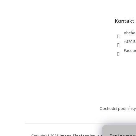
p
a
t
Kontakt
í
obcho
+420 5
Faceb
Obchodní podmínky