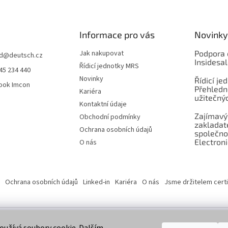
Informace pro vás
Novinky
Jak nakupovat
Podpora 
d
@
deutsch.cz
Insidesa
Řídicí jednotky MRS
45 234 440
Novinky
Řídicí je
ook Imcon
Přehledn
Kariéra
užitečnýc
Kontaktní údaje
Zajímavý
Obchodní podmínky
zaklada
Ochrana osobních údajů
společno
Electroni
O nás
Ochrana osobních údajů
Linked-in
Kariéra
O nás
Jsme držitelem certi