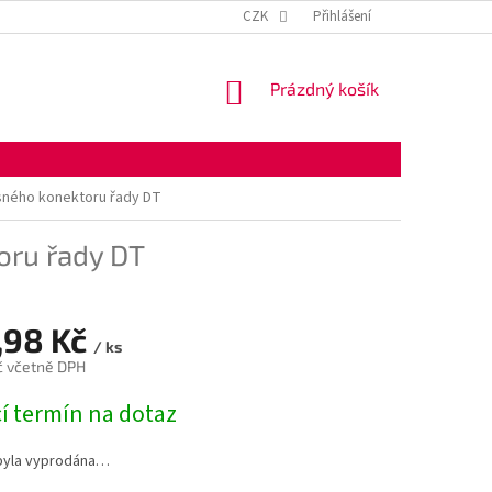
KONTAKTNÍ ÚDAJE
OBCHODNÍ PODMÍNKY
CZK
Přihlášení
OCHRANA OSOBNÍ
NÁKUPNÍ
Prázdný košík
KOŠÍK
sného konektoru řady DT
oru řady DT
,98 Kč
/ ks
č včetně DPH
í termín na dotaz
byla vyprodána…