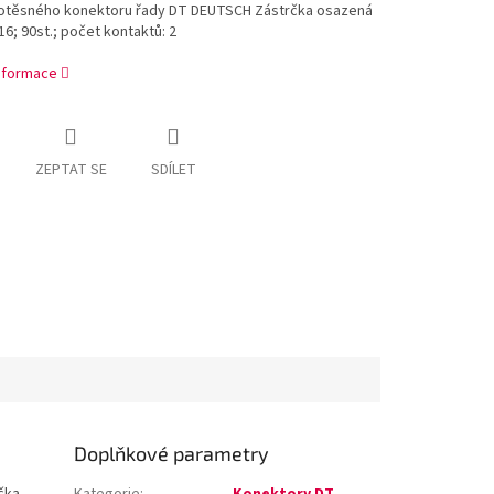
otěsného konektoru řady DT DEUTSCH Zástrčka osazená
#16; 90st.; počet kontaktů: 2
informace
ZEPTAT SE
SDÍLET
Doplňkové parametry
čka
Kategorie
:
Konektory DT