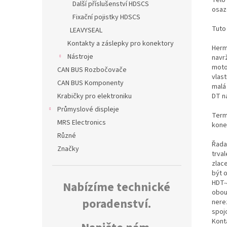
Další příslušenství HDSCS
osaz
Fixační pojistky HDSCS
Tuto
LEAVYSEAL
Kontakty a záslepky pro konektory
Herm
Nástroje
navr
moto
CAN BUS Rozbočovače
vlas
CAN BUS Komponenty
malá
DT n
Krabičky pro elektroniku
Průmyslové displeje
Termo
MRS Electronics
kone
Různé
Řada
Značky
trva
zlac
být 
HDT-
Nabízíme technické
obou
poradenství.
nerez
spoj
Kont