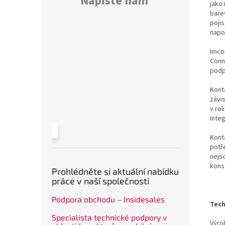
Napište nám
jako 
bare
poji
napo
Imco
Conn
podp
Konta
závi
v rol
inte
Kont
potř
nejs
kons
Prohlédněte si aktuální nabídku
práce v naší společnosti
Podpora obchodu – Insidesales
Tech
Specialista technické podpory v
Výrob