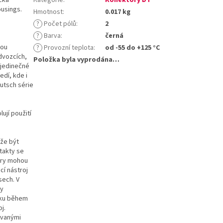
ousings.
Hmotnost
:
0.017 kg
?
Počet pólů
:
2
?
Barva
:
černá
sou
?
Provozní teplota
:
od -55 do +125 °C
dvozcích,
Položka byla vyprodána…
 jedinečné
edí, kde i
utsch série
ují použití
ůže být
takty se
ory mohou
cí nástroj
sech. V
ty
líku během
j.
ovanými