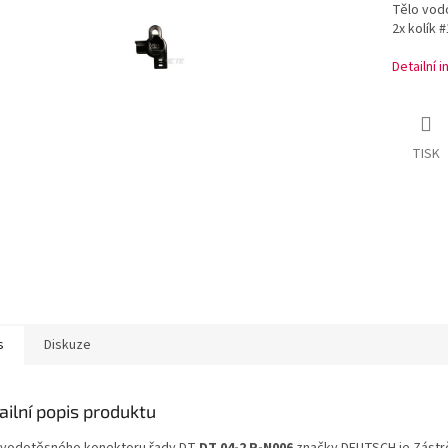
Tělo vod
2x kolík 
Detailní 
TISK
s
Diskuze
ailní popis produktu
 vodotěsného konektoru řady DT
DT 04-2 P-N006
značky DEUTSCH je Zástr