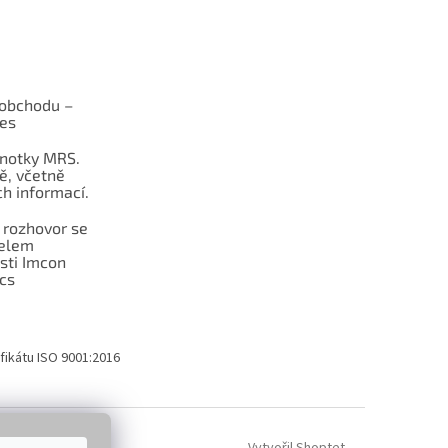
obchodu –
les
dnotky MRS.
ě, včetně
h informací.
 rozhovor se
telem
sti Imcon
cs
fikátu ISO 9001:2016