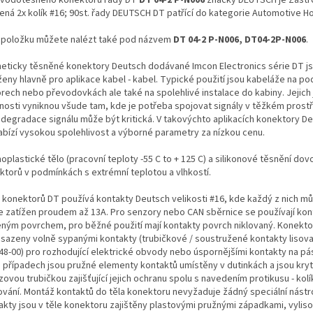
ená 2x kolík #16; 90st. řady DEUTSCH DT patřící do kategorie Automotive H
 položku můžete nalézt také pod názvem
DT 04-2 P-N006, DT04-2P-N006
.
eticky těsněné konektory Deutsch dodávané Imcon Electronics série DT j
ženy hlavně pro aplikace kabel - kabel. Typické použití jsou kabeláže na po
rech nebo převodovkách ale také na spolehlivé instalace do kabiny. Jejich
tnosti vyniknou všude tam, kde je potřeba spojovat signály v těžkém prostř
 degradace signálu může být kritická. V takovýchto aplikacích konektory De
abízí vysokou spolehlivost a výborné parametry za nízkou cenu.
plastické tělo (pracovní teploty -55 C to + 125 C) a silikonové těsnění dovol
ktorů v podmínkách s extrémní teplotou a vlhkostí.
 konektorů DT používá kontakty Deutsch velikosti #16, kde každý z nich m
le zatížen proudem až 13A. Pro senzory nebo CAN sběrnice se používají kon
eným povrchem, pro běžné použití mají kontakty povrch niklovaný. Konekt
osazeny volně sypanými kontakty (trubičkové / soustružené kontakty lisova
48-00) pro rozhodující elektrické obvody nebo úspornějšími kontakty na pá
 případech jsou pružné elementy kontaktů umístěny v dutinkách a jsou kry
ovou trubičkou zajišťující jejich ochranu spolu s navedením protikusu - ko
ování. Montáž kontaktů do těla konektoru nevyžaduje žádný speciální nástro
akty jsou v těle konektoru zajištěny plastovými pružnými západkami, vylis