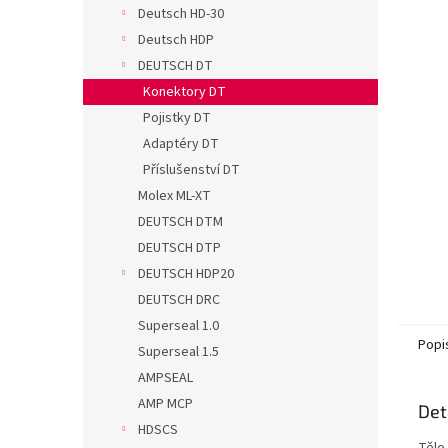
n
Deutsch HD-30
e
Deutsch HDP
l
DEUTSCH DT
Konektory DT
Pojistky DT
Adaptéry DT
Příslušenství DT
Molex ML-XT
DEUTSCH DTM
DEUTSCH DTP
DEUTSCH HDP20
DEUTSCH DRC
Superseal 1.0
Popi
Superseal 1.5
AMPSEAL
AMP MCP
Det
HDSCS
Tělo