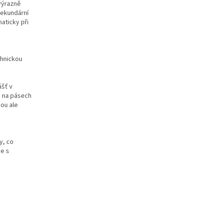
 výrazně
sekundární
aticky při
chnickou
ášť v
o na pásech
sou ale
y, co
ce s