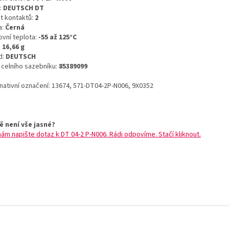
:
DEUTSCH DT
t kontaktů:
2
a:
Černá
ovní teplota:
-55 až 125°C
:
16,66 g
d:
DEUTSCH
o celního sazebníku:
85389099
rnativní označení: 13674, 571-DT04-2P-N006, 9X0352
ě není vše jasné?
nám napište dotaz k DT 04-2 P-N006. Rádi odpovíme. Stačí kliknout.