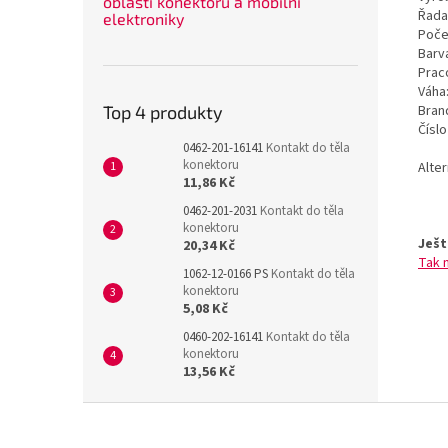
oblasti konektorů a mobilní
Řada
elektroniky
Poče
Barv
Prac
Váha
Bran
Top 4 produkty
Čísl
0462-201-16141
Kontakt do těla
konektoru
Alte
11,86 Kč
0462-201-2031
Kontakt do těla
konektoru
Ješt
20,34 Kč
Tak 
1062-12-0166 PS
Kontakt do těla
konektoru
5,08 Kč
0460-202-16141
Kontakt do těla
konektoru
13,56 Kč
Z
á