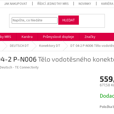
JAK NAKUPOVAT
ŘÍDICÍ JEDNOTKY MRS
NOVINKY
KARIÉRA
HLEDAT
otky MRS
Kariéra
Průmyslové displeje
Značky
DEUTSCH DT
Konektory DT
DT 04-2 P-N006
Tělo vodotě
04-2 P-N006
Tělo vodotěsného konekt
Deutsch - TE Connectivity
559
677,58 K
Měrná
Dodac
cena:
Položka 