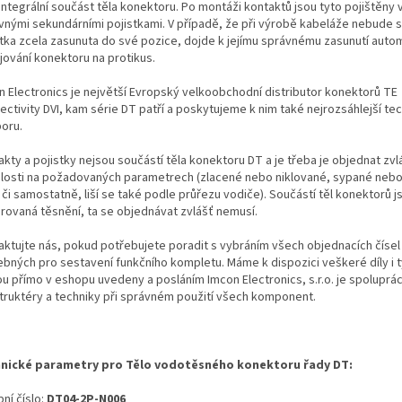
integrální součást těla konektoru. Po montáži kontaktů jsou tyto pojištěny
vnými sekundárními pojistkami. V případě, že při výrobě kabeláže nebude 
stka zcela zasunuta do své pozice, dojde k jejímu správnému zasunutí autom
jování konektoru na protikus.
n Electronics je největší Evropský velkoobchodní distributor konektorů TE
ectivity DVI, kam série DT patří a poskytujeme k nim také nejrozsáhlejší te
oru.
kty a pojistky nejsou součástí těla konektoru DT a je třeba je objednat zvl
slosti na požadovaných parametrech (zlacené nebo niklované, sypané neb
i či samostatně, liší se také podle průřezu vodiče). Součástí těl konektorů j
grovaná těsnění, ta se objednávat zvlášť nemusí.
aktujte nás, pokud potřebujete poradit s vybráním všech objednacích čísel
ebných pro sestavení funkčního kompletu. Máme k dispozici veškeré díly i t
ou přímo v eshopu uvedeny a posláním Imcon Electronics, s.r.o. je spoluprá
truktéry a techniky při správném použití všech komponent.
nické parametry pro Tělo vodotěsného konektoru řady DT:
ní číslo:
DT04-2P-N006