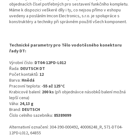
objednacích čísel potřebných pro sestavení funkčního kompletu.
Máme k dispozici veškeré díly i ty, co nejsou přímo v eshopu
uvedeny a posláním Imcon Electronics, s.r.o. je spolupráce s
konstruktéry a techniky při správném použití všech komponent.
Technické parametry pro Tělo vodotěsného konektoru
řady DT:
Výrobní číslo:
DT04-12PD-L012
Řada:
DEUTSCH DT
Počet kontaktů:
12
Barva:
Hnědá
Pracovní teplota:
-55 až 125°C
Krabicové balení:
200 ks
(při objednávce násobků balení možná
lepší cena)
Váha:
24,13 g
Brand:
DEUTSCH
Číslo celního sazebníku:
85389099
Alternativní označení: 304-390-000492, 40006248_R, 571-DT04-
12PD-L012, 64855