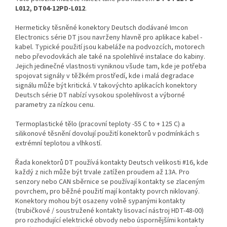
L012, DT04-12PD-L012
.
Hermeticky těsněné konektory Deutsch dodávané Imcon
Electronics série DT jsou navrženy hlavně pro aplikace kabel -
kabel. Typické použití jsou kabeláže na podvozcích, motorech
nebo převodovkách ale také na spolehlivé instalace do kabiny.
Jejich jedinečné vlastnosti vyniknou všude tam, kde je potřeba
spojovat signály v těžkém prostředí, kde i malá degradace
signálu může být kritická. V takovýchto aplikacích konektory
Deutsch série DT nabízí vysokou spolehlivost a výborné
parametry za nízkou cenu.
Termoplastické tělo (pracovní teploty -55 C to + 125 C) a
silikonové těsnění dovolují použití konektorů v podmínkách s
extrémní teplotou a vlhkostí.
Řada konektorů DT používá kontakty Deutsch velikosti #16, kde
každý z nich může být trvale zatížen proudem až 13A. Pro
senzory nebo CAN sběrnice se používají kontakty se zlaceným
povrchem, pro běžné použití mají kontakty povrch niklovaný.
Konektory mohou být osazeny volně sypanými kontakty
(trubičkové / soustružené kontakty lisovací nástroj HDT-48-00)
pro rozhodující elektrické obvody nebo úspornějšími kontakty