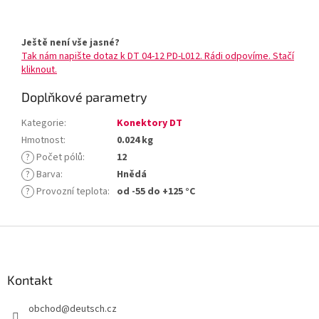
Ještě není vše jasné?
Tak nám napište dotaz k DT 04-12 PD-L012. Rádi odpovíme. Stačí
kliknout.
Doplňkové parametry
Kategorie
:
Konektory DT
Hmotnost
:
0.024 kg
?
Počet pólů
:
12
?
Barva
:
Hnědá
?
Provozní teplota
:
od -55 do +125 °C
Z
á
p
a
Kontakt
t
obchod
@
deutsch.cz
í