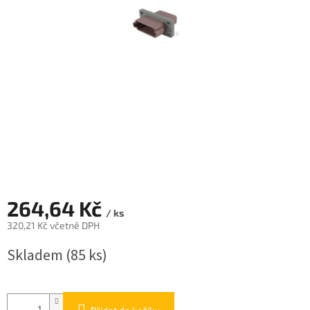
264,64 Kč
/ ks
320,21 Kč včetně DPH
Měrná
Skladem
(85 ks)
cena: