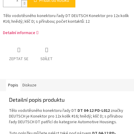
Přidat do košíku
Tělo vodotěsného konektoru řady DT DEUTSCH Konektor pro 12x kolík
#16; hnědý; klíč D; s přírubou; počet kontaktů: 12
Detailní informace
ZEPTAT SE
SDÍLET
Popis
Diskuze
Detailní popis produktu
Tělo vodotěsného konektoru řady DT
DT 04-12 PD-L012
značky
DEUTSCH je Konektor pro 12x kolík #16; hnědý; klíč D; s přírubou
řady DEUTSCH DT patřící do kategorie Automotive Housings.
Tuto položku můžete nalézt také pod názvem
DT 04-12 PD-