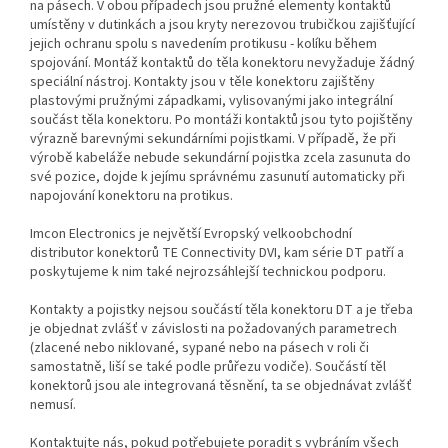
na pásech. V obou případech jsou pružné elementy kontaktů
umístěny v dutinkách a jsou kryty nerezovou trubičkou zajišťující
jejich ochranu spolu s navedením protikusu - kolíku během
spojování. Montáž kontaktů do těla konektoru nevyžaduje žádný
speciální nástroj. Kontakty jsou v těle konektoru zajištěny
plastovými pružnými západkami, vylisovanými jako integrální
součást těla konektoru. Po montáži kontaktů jsou tyto pojištěny
výrazně barevnými sekundárními pojistkami. V případě, že při
výrobě kabeláže nebude sekundární pojistka zcela zasunuta do
své pozice, dojde k jejímu správnému zasunutí automaticky při
napojování konektoru na protikus.
Imcon Electronics je největší Evropský velkoobchodní
distributor konektorů TE Connectivity DVI, kam série DT patří a
poskytujeme k nim také nejrozsáhlejší technickou podporu.
Kontakty a pojistky nejsou součástí těla konektoru DT a je třeba
je objednat zvlášť v závislosti na požadovaných parametrech
(zlacené nebo niklované, sypané nebo na pásech v roli či
samostatně, liší se také podle průřezu vodiče). Součástí těl
konektorů jsou ale integrovaná těsnění, ta se objednávat zvlášť
nemusí.
Kontaktujte nás, pokud potřebujete poradit s vybráním všech