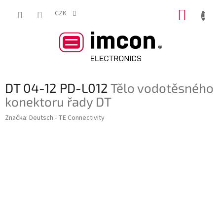
Přejít
NÁKUP
na
CZK
obsah
KOŠÍK
DT 04-12 PD-L012
Tělo vodotěsného
konektoru řady DT
Značka:
Deutsch - TE Connectivity