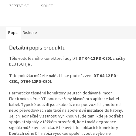
ZEPTAT SE
SDÍLET
Popis
Diskuze
Detailní popis produktu
Tělo vodotěsného konektoru řady DT
DT 04-12 PD-CE01
značky
DEUTSCH je .
Tuto položku můžete nalézt také pod názvem
DT 04-12 PD-
CE01, DT04-12PD-CE01
.
Hermeticky těsněné konektory Deutsch dodávané Imcon
Electronics série DT jsou navrženy hlavně pro aplikace kabel -
kabel. Typické použití jsou kabeláže na podvozcích, motorech
nebo převodovkách ale také na spolehlivé instalace do kabiny.
Jejich jedinečné vlastnosti vyniknou všude tam, kde je potřeba
spojovat signály v těžkém prostředí, kde i malá degradace
signálu může být kritická. V takovýchto aplikacích konektory
Deutsch série DT nabízí vysokou spolehlivost a výborné