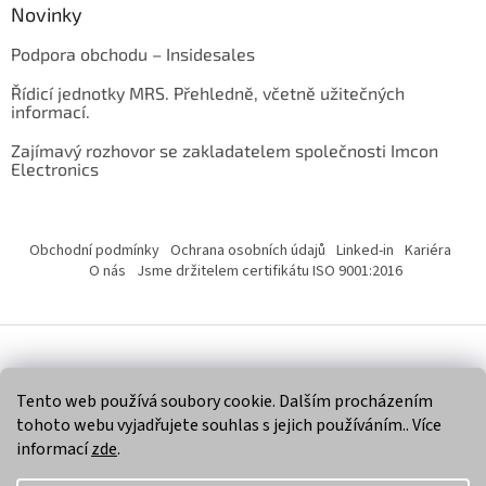
Novinky
Podpora obchodu – Insidesales
Řídicí jednotky MRS. Přehledně, včetně užitečných
informací.
Zajímavý rozhovor se zakladatelem společnosti Imcon
Electronics
Obchodní podmínky
Ochrana osobních údajů
Linked-in
Kariéra
O nás
Jsme držitelem certifikátu ISO 9001:2016
Vytvořil Shoptet
Tento web používá soubory cookie. Dalším procházením
tohoto webu vyjadřujete souhlas s jejich používáním.. Více
Copyright 2026
Imcon Electronics, s.r.o.
. Všechna práva
informací
zde
.
vyhrazena.