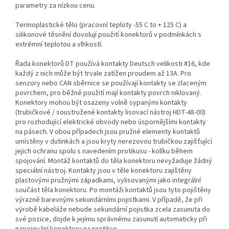
parametry za nízkou cenu.
Termoplastické tělo (pracovní teploty -55 C to + 125 C) a
silikonové těsnění dovolují použití konektorů v podmínkách s
extrémní teplotou a vlhkostí.
Řada konektorů DT používá kontakty Deutsch velikosti #16, kde
každý z nich může být trvale zatížen proudem až 13A. Pro
senzory nebo CAN sběrnice se používají kontakty se zlaceným
povrchem, pro běžné použití mají kontakty povrch niklovaný.
Konektory mohou být osazeny volně sypanými kontakty
(trubičkové / soustružené kontakty lisovací nástroj HDT-48-00)
pro rozhodující elektrické obvody nebo úspornějšími kontakty
na pásech. V obou případech jsou pružné elementy kontaktů
umístěny v dutinkách a jsou kryty nerezovou trubičkou zajišťující
jejich ochranu spolu s navedením protikusu - kolíku během
spojování. Montáž kontaktů do těla konektoru nevyžaduje žádný
speciální nástroj. Kontakty jsou v těle konektoru zajištěny
plastovými pružnými západkami, vylisovanými jako integrální
součást těla konektoru. Po montáži kontaktů jsou tyto pojištěny
výrazně barevnými sekundárními pojistkami. V případě, že při
výrobě kabeláže nebude sekundární pojistka zcela zasunuta do
své pozice, dojde k jejímu správnému zasunutí automaticky při