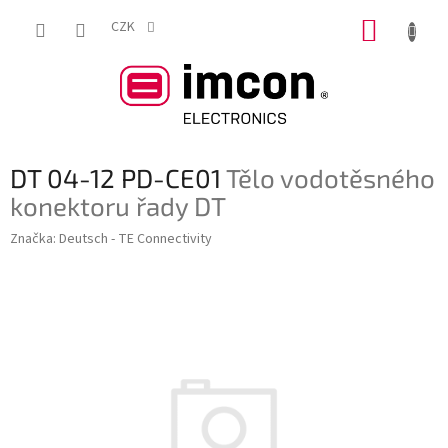
Přejít
NÁKUP
na
CZK
obsah
KOŠÍK
DT 04-12 PD-CE01
Tělo vodotěsného
konektoru řady DT
Značka:
Deutsch - TE Connectivity