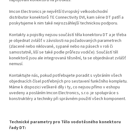
napojování konektoru na protikus.
Imcon Electronics je největší Evropský velkoobchodní
distributor konektorů TE Connectivity DVI, kam série DT patří a
poskytujeme k nim také nejrozsáhlejší technickou podporu.
Kontakty a pojistky nejsou součástí těla konektoru DT a je třeba
je objednat zvlášť v závislosti na požadovaných parametrech
(zlacené nebo niklované, sypané nebo na pásech v roli či
samostatně, liší se také podle průřezu vodiče). Součástí těl
konektorů jsou ale integrovaná těsnění, ta se objednávat zvlášť
nemusí.
Kontaktujte nás, pokud potřebujete poradit s vybráním všech
objednacích čísel potřebných pro sestavení funkčního kompletu.
Máme k dispozici veškeré díly i ty, co nejsou přímo v eshopu
uvedeny a posláním Imcon Electronics, s.r.o. je spolupráce s
konstruktéry a techniky při správném použití všech komponent.
Technické parametry pro Tělo vodotěsného konektoru
řady DT: