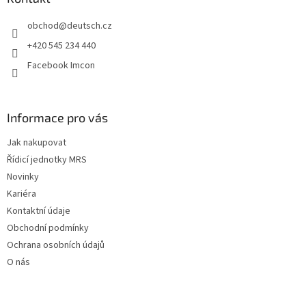
t
obchod
@
deutsch.cz
í
+420 545 234 440
Facebook Imcon
Informace pro vás
Jak nakupovat
Řídicí jednotky MRS
Novinky
Kariéra
Kontaktní údaje
Obchodní podmínky
Ochrana osobních údajů
O nás