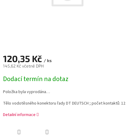
120,35 Kč
/ ks
145,62 Kč včetně DPH
Měrná
Dodací termín na dotaz
cena:
Položka byla vyprodána…
Tělo vodotěsného konektoru řady DT DEUTSCH ; počet kontaktů: 12
Detailní informace